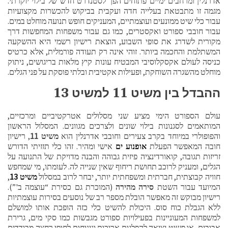
אדרנלין ומרחבים ימיים פתוחים הפך לסטנדרט חדש של בילוי יוקרתי.
מגמה זו מתבטאת בעלייה חדה ועקבית בביקוש להכשרות מקצועיות
עבור כלי שיט ממונעים ועוצמתיים, המעניקים חופש תנועה מוחלט במים.
עבור חובבי ספורט ואקסטרים, כמו גם עבור משפחות המחפשות דרך
מקורית לשדרג את סופי השבוע, הוצאת רישיון רשמי היא ההשקעה
המשתלמת והחכמה ביותר. זוהי אינה רק תעודה פורמלית, אלא כרטיס
כניסה לעולם אקסקלוסיבי המבטיח עונות קיץ מלאות בריגושים, ניתוק
מוחלט מהשגרה השוחקת, ופעילות אקטיבית ובלתי פוסקת על פני הגלים.
ההבדל בין משיט 11 למשיט 13
עולם הספורט הימי מציע שני מסלולים אטרקטיביים ומרכזיים,
המותאמים לסגנונות בילוי שונים ולצרכים מגוונים. המסלול הראשון
והפופולרי במיוחד בקרב צעירים וחובבי אדרנלין הוא
משיט 11
, רישיון
חובה המאפשר הפעלת
אופנוע ים
אישי ומהיר. זהו כלי תזזיתי הדורש
זריזות תגובה, קואורדינציה פיזית גבוהה והבנה מדויקת של התנועה על
הגלים, ומעניק לרוכב תחושת ריחוף שאין שנייה לה. לעומתו, מי שמחפש
חוויה קבוצתית, חברתית ומשפחתית יותר, יבחר לרוב במסלול
משיט 13
,
המיועד עבור השטת
סירה מהירה
(המוכרת גם כסירת “עוצמה ב'”).
רישיון מבוקש זה מאפשר הובלת מספר רב של נוסעים בסירות עוצמתיות
ללא הגבלת כוח סוס. היכולת להשיט כלי כזה הופכת אותו למושלם
למשפחות המעוניינות בפעילויות ספורט מגבשות כמו סקי מים, גרירת
אבובים, או פשוט יציאה להפלגות ארוכות ונינוחות לחופי רחצה מבודדים