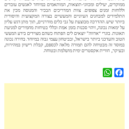
ממוקדים, יעילים ומכווני-תוצאות, המותאמים במיוחד לאנשים עובדים
וללוחות זמנים צפופים. צוות המדריכים הבכיר והמנוסה מכין את
התלמידים למבחנים העיוניים והמעשיים בצורה המקצועית והיסודית
ביותר שיש. ההדרכה מבוצעת על גבי כלים מודרניים, תוך מתן דגש עליון
על ימאות נכונה, זיהוי סכנות בזמן אמת וכללי בטיחות מחמירים למניעת
תאונות. בוגרי “אדווה” יוצאים לים הפתוח כשהם מצוידים בידע המעשי
הטוב והעדכני ביותר בישראל, ובביטחון עצמי גבוה במיוחד. בחירה נכונה
במוסד זה מבטיחה להם תמורה מלאה לכספם, קבלת רישיון במהירות,
ובעיקר, חוויית אקסטרים ימית מושלמת ובטוחה.
WhatsApp
Facebook