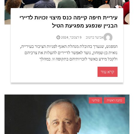
עיריית חיפה קיימה כנס מיצוי זכויות לדיירי
הבניין שנפגע מפגיעת הטיל
אביעד ברטוב
9 דצמבר, 2024
המפגש, שנערך בהובלת מנהלת האגף לפניות הציבור בעירייה,
נואית בן-שמחון, נועד לאפשר לדיירים להעלות את צרכיהם
ולקבל מידע באשר לזכויותיהם בתקופה זו. במהלך
קרא עוד
כתבה ראשית
פוליטי