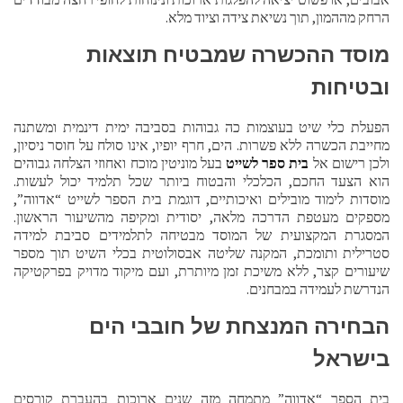
הרחק מההמון, תוך נשיאת צידה וציוד מלא.
מוסד ההכשרה שמבטיח תוצאות
ובטיחות
הפעלת כלי שיט בעוצמות כה גבוהות בסביבה ימית דינמית ומשתנה
מחייבת הכשרה ללא פשרות. הים, חרף יופיו, אינו סולח על חוסר ניסיון,
ולכן רישום אל
בית ספר לשייט
בעל מוניטין מוכח ואחוזי הצלחה גבוהים
הוא הצעד החכם, הכלכלי והבטוח ביותר שכל תלמיד יכול לעשות.
מוסדות לימוד מובילים ואיכותיים, דוגמת בית הספר לשייט “אדווה”,
מספקים מעטפת הדרכה מלאה, יסודית ומקיפה מהשיעור הראשון.
המסגרת המקצועית של המוסד מבטיחה לתלמידים סביבת למידה
סטרילית ותומכת, המקנה שליטה אבסולוטית בכלי השיט תוך מספר
שיעורים קצר, ללא משיכת זמן מיותרת, ועם מיקוד מדויק בפרקטיקה
הנדרשת לעמידה במבחנים.
הבחירה המנצחת של חובבי הים
בישראל
בית הספר “אדווה” מתמחה מזה שנים ארוכות בהעברת קורסים