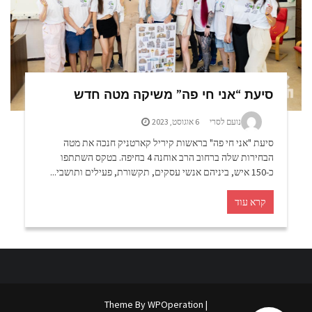
סיעת “אני חי פה” משיקה מטה חדש
נועם לסרי
6 אוגוסט, 2023
סיעת "אני חי פה" בראשות קיריל קארטניק חנכה את מטה
הבחירות שלה ברחוב הרב אוחנה 4 בחיפה. בטקס השתתפו
כ-150 איש, ביניהם אנשי עסקים, תקשורת, פעילים ותושבי...
קרא עוד
WPOperation
| Theme By