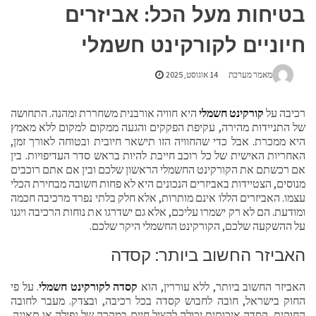
בטיחות מעל הכל: אביזרים
חיוניים לקורקינט חשמלי
מאמר מערכת
14 אוגוסט, 2025
רכיבה על
קורקינט חשמלי
היא חוויה אורבנית משחררת ומהנה. התחושה
של התניידות מהירה, עקיפת הפקקים והגעה ממקום למקום ללא מאמץ
היא ממכרת. אבל כדי שהחוויה הזו תישאר חיובית ובטוחה לאורך זמן,
האחריות האישית של כל רוכב חייבת להיות בראש סדר העדיפויות. בין
אם רכשתם את הקורקינט החשמלי הראשון שלכם ובין אם אתם רוכבים
מנוסים, הצטיידות באביזרים הנכונים היא לא פחות חשובה מבחירת הכלי
עצמו. האביזרים הללו אינם מותרות, אלא חלק בלתי נפרד מרכיבה חכמה
ומודעת. הם לא רק ישמרו עליכם, אלא גם ישדרגו את נוחות הרכיבה ויגנו
על ההשקעה שלכם, הקורקינט החשמלי היקר שלכם.
האביזר החשוב ביותר: קסדה
האביזר החשוב ביותר, ללא עוררין, הוא
קסדה לקורקינט חשמלי
. על פי
החוק בישראל, חובה לחבוש קסדה בכל רכיבה, ובצדק. מעבר לחובה
החוקית, קסדה איכותית יכולה להציל חיים במקרה של נפילה או תאונה.