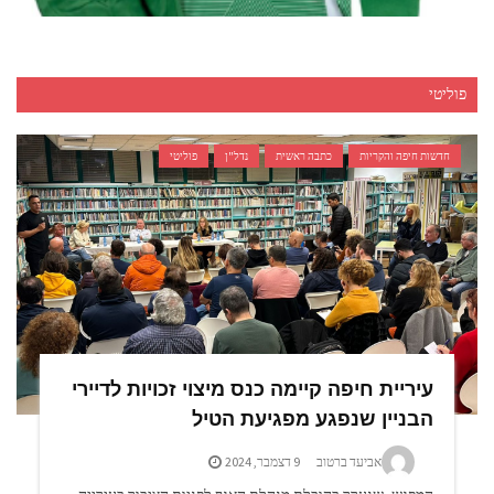
פוליטי
כלכלה וצרכנות
הדור הבא של היציע: איך מגדלים ילדים לאהוב כדורגל?
חדשות חיפה והקריות
כתבה ראשית
נדל"ן
פוליטי
עיריית חיפה קיימה כנס מיצוי זכויות לדיירי
הבניין שנפגע מפגיעת הטיל
אביעד ברטוב
9 דצמבר, 2024