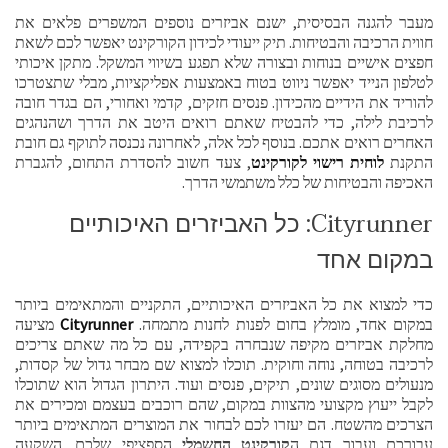
מעבר להגנה הבסיסית, ישנם אביזרים נוספים המשפרים פלאים את
חווית הרכיבה והבטיחות. תיק ייעודי לכידון הקורקינט יאפשר לכם לשאת
חפצים אישיים בנוחות ובצורה שלא תפגע בשיווי המשקל. מתקן איכותי
לטלפון הנייד יאפשר ניווט בטוח באמצעות אפליקציות, מבלי שתצטרכו
להוריד את הידיים מהכידון. פנסים חזקים, קדמי ואחורי, הם בגדר חובה
לרכיבת לילה, כדי להבטיח שאתם רואים היטב את הדרך ושהנהגים
האחרים רואים אתכם. בנוסף לכל אלה, לאחרונה נכנסה לתוקף גם חובת
התקנת
לוחית רישוי לקורקינט
, צעד חשוב להסדרת התחום, להגברת
האכיפה והבטיחות של כלל משתמשי הדרך.
Cityrunner: כל האביזרים האיכותיים
במקום אחד
כדי למצוא את כל האביזרים האיכותיים, התקניים והמתאימים ביותר
במקום אחד, מומלץ בחום לפנות לחנות מתמחה.
Cityrunner
מציעה
מחלקת אביזרים מקיפה שנבחרה בקפידה, עם כל מה שאתם צריכים
לרכיבה בטוחה, נוחה וחוקית. תוכלו למצוא שם מבחר גדול של קסדות,
מנעולים מסוגים שונים, תיקים, פנסים ועוד. היתרון הגדול הוא שתוכלו
לקבל ייעוץ מקצועי מהצוות במקום, שהם רוכבים בעצמם ומכירים את
הצרכים מהשטח. הם יעזרו לכם לבחור את המוצרים המתאימים ביותר
עבורכם ועבור דגם ה
קורקינט החשמלי
הספציפי שלכם. השקעה