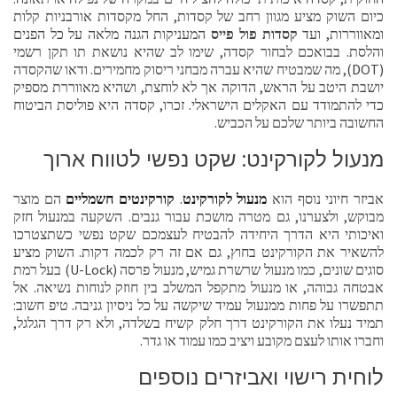
כיום השוק מציע מגוון רחב של קסדות, החל מקסדות אורבניות קלות
ומאווררות, ועד
קסדות פול פייס
המעניקות הגנה מלאה על כל הפנים
והלסת. בבואכם לבחור קסדה, שימו לב שהיא נושאת תו תקן רשמי
(DOT), מה שמבטיח שהיא עברה מבחני ריסוק מחמירים. ודאו שהקסדה
יושבת היטב על הראש, הדוקה אך לא לוחצת, ושהיא מאווררת מספיק
כדי להתמודד עם האקלים הישראלי. זכרו, קסדה היא פוליסת הביטוח
החשובה ביותר שלכם על הכביש.
מנעול לקורקינט: שקט נפשי לטווח ארוך
אביזר חיוני נוסף הוא
מנעול לקורקינט
.
קורקינטים חשמליים
הם מוצר
מבוקש, ולצערנו, גם מטרה מושכת עבור גנבים. השקעה במנעול חזק
ואיכותי היא הדרך היחידה להבטיח לעצמכם שקט נפשי כשתצטרכו
להשאיר את הקורקינט בחוץ, גם אם זה רק לכמה דקות. השוק מציע
סוגים שונים, כמו מנעול שרשרת גמיש, מנעול פרסה (U-Lock) בעל רמת
אבטחה גבוהה, או מנעול מתקפל המשלב בין חוזק לנוחות נשיאה. אל
תתפשרו על פחות ממנעול עמיד שיקשה על כל ניסיון גניבה. טיפ חשוב:
תמיד נעלו את הקורקינט דרך חלק קשיח בשלדה, ולא רק דרך הגלגל,
וחברו אותו לעצם מקובע ויציב כמו עמוד או גדר.
לוחית רישוי ואביזרים נוספים