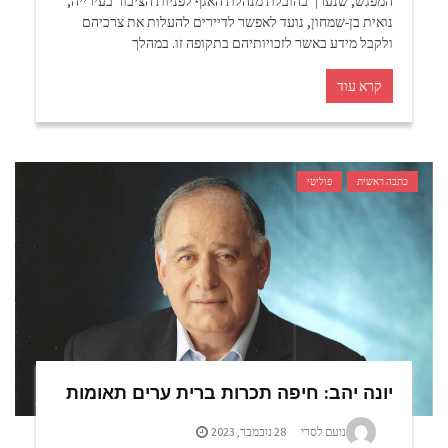
המפגש, שנערך בהובלת מנהלת האגף לפניות הציבור בעירייה,
נואית בן-שמחון, נועד לאפשר לדיירים להעלות את צרכיהם
ולקבל מידע באשר לזכויותיהם בתקופה זו. במהלך
קרא עוד
כתבה ראשית
פוליטי
יונה יהב: חיפה תכרות ברית ערים תאומות
נועם לסרי
28 נובמבר, 2023