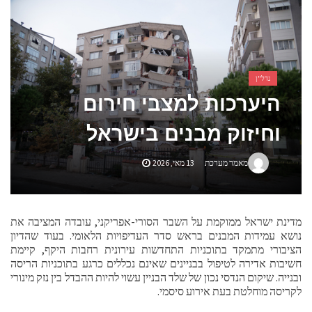
אביזרים ומתנות לגבר שאוהב להיות בשטח
אשפוז פסיכיאטרי ביתי: הגישה הדיסקרטית שמשנה את כללי המשחק בבריאות הנפש
נדל"ן
היערכות למצבי חירום
וחיזוק מבנים בישראל
מאמר מערכת
13 מאי, 2026
מדינת ישראל ממוקמת על השבר הסורי-אפריקני, עובדה המציבה את
נושא עמידות המבנים בראש סדר העדיפויות הלאומי. בעוד שהדיון
הציבורי מתמקד בתוכניות התחדשות עירונית רחבות היקף, קיימת
חשיבות אדירה לטיפול בבניינים שאינם נכללים כרגע בתוכניות הריסה
ובנייה. שיקום הנדסי נכון של שלד הבניין עשוי להיות ההבדל בין נזק מינורי
לקריסה מוחלטת בעת אירוע סיסמי.