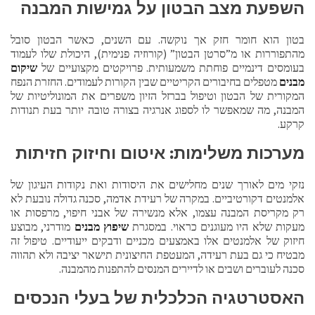
השפעת מצב הבטון על גמישות המבנה
בטון הוא חומר חזק אך נוקשה. עם השנים, כאשר הבטון סובל
מהתפוררות או מ”סרטן הבטון” (קורוזיה פנימית), היכולת שלו לעמוד
בעומסים דינמיים פוחתת משמעותית. פרויקטים מקצועיים של
שיקום
מבנים
מטפלים בחיבורים הקריטיים שבין הקורות לעמודים. החזרת הנפח
המקורית של הבטון וטיפול בברזל הזיון משפרים את המונוליטיות של
המבנה, מה שמאפשר לו לספוג אנרגיה בצורה טובה יותר בעת תנודות
קרקע.
מערכות משלימות: איטום וחיזוק חזיתות
נזקי מים לאורך שנים מחלישים את היסודות ואת נקודות העיגון של
אלמנטים דקורטיביים. במקרה של רעידת אדמה, סכנה גדולה נובעת לא
רק מקריסת המבנה עצמו, אלא מנשירה של אבני חיפוי, מרפסות או
מעקות שלא היו מעוגנים כראוי. במסגרת
שיפוץ מבנים
מודרני, מבוצע
חיזוק של אלמנטים אלו באמצעים מכניים ודבקים ייעודיים. טיפול זה
מבטיח כי גם בעת רעידה, המעטפת החיצונית תישאר יציבה ולא תהווה
סכנה לעוברים ושבים או לדיירים המנסים להתפנות מהמבנה.
האסטרטגיה הכלכלית של בעלי הנכסים