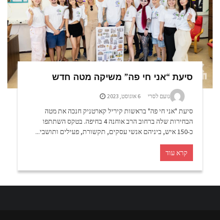
סיעת “אני חי פה” משיקה מטה חדש
נועם לסרי
6 אוגוסט, 2023
סיעת "אני חי פה" בראשות קיריל קארטניק חנכה את מטה
הבחירות שלה ברחוב הרב אוחנה 4 בחיפה. בטקס השתתפו
כ-150 איש, ביניהם אנשי עסקים, תקשורת, פעילים ותושבי...
קרא עוד