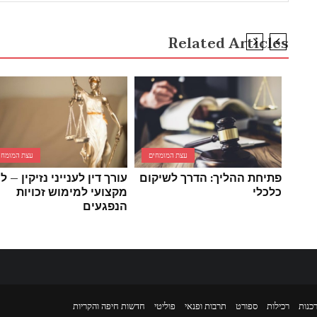
Related Articles
עצת המומחים
עצת המומחי
פתיחת ההליך: הדרך לשיקום
עורך דין לענייני נזיקין – ליו
כלכלי
מקצועי למימוש זכויות
הנפגעים
כנות
רכילות
ספורט
תרבות ופנאי
פוליטי
חדשות חיפה והקריות