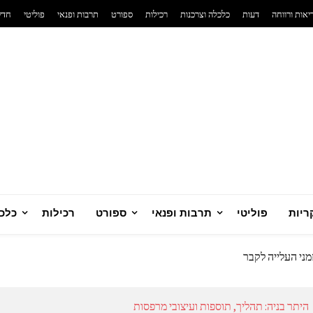
יאות ורווחה
דעות
כלכלה וצרכנות
רכילות
ספורט
תרבות ופנאי
פוליטי
חדש
רני
ריות
פוליטי
תרבות ופנאי
ספורט
רכילות
כלכל
 סולארית ביתית מנצחת
יזרי כדורגל לאוהדים שחיים את המשחק
מני העלייה לקבר
ח
טית שמשנה את כללי המשחק בבריאות הנפש
היתר בניה: תהליך, תוספות ועיצובי מרפסות