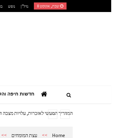
Ski
שבת, אוגוסט 8
נדל”ן
נופש
בר
t
conten
השילוב בין רפואה טבעית לאורח חיים מוד
חדשות חיפה והק
המדריך הצרכני המלא: כך תבחרו מערכת
מתנות מהיציע: המדריך לרכישת ציוד ואב
המדריך המעשי לאזכרות, עלויות מצבה וז
אביזרים ומתנות לגבר שאוהב להיות בשט
אשפוז פסיכיאטרי ביתי: הגישה הדיסקר
>>
>>
Home
עצת המומחים