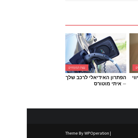
ם
עצת המומחים
עצת המומחים
וי
הפתרון האידיאלי לרכב שלך
טיפוח עור מושלם: פתרונות
– איתי מוטורס
לעור שמן
WPOperation
| Theme By