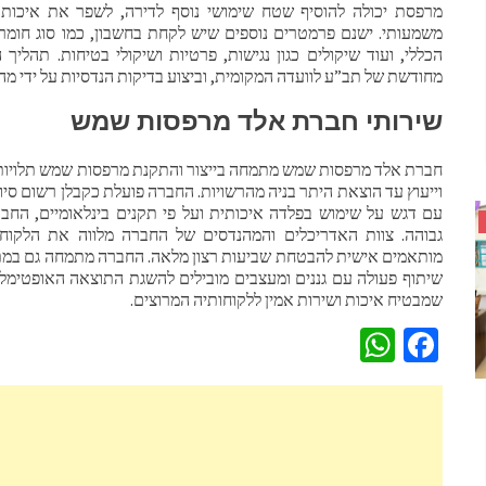
מרפסת יכולה להוסיף שטח שימושי נוסף לדירה, לשפר את איכות 
משמעותי. ישנם פרמטרים נוספים שיש לקחת בחשבון, כמו סוג חומרי
הכללי, ועוד שיקולים כגון נגישות, פרטיות ושיקולי בטיחות. תהלי
מחודשת של תב”ע לוועדה המקומית, וביצוע בדיקות הנדסיות על ידי מ
שירותי חברת אלד מרפסות שמש
חברת אלד מרפסות שמש מתמחה בייצור והתקנת מרפסות שמש תלויות מ
עם דגש על שימוש בפלדה איכותית ועל פי תקנים בינלאומיים, הח
גבוהה. צוות האדריכלים והמהנדסים של החברה מלווה את הלקוחו
מותאמים אישית להבטחת שביעות רצון מלאה. החברה מתמחה גם במתן 
שיתוף פעולה עם גננים ומעצבים מובילים להשגת התוצאה האופטימלית
שמבטיח איכות ושירות אמין ללקוחותיה המרוצים.
WhatsApp
Facebook