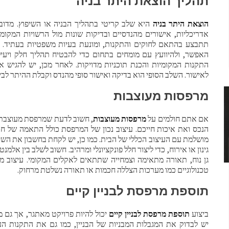
תהליך הוצאת היתר בניה
הוצאת היתר בניה
היא שלב קריטי בתהליך הבניה או השיפוץ. מדוב
אדריכליות, אישורים מהנדסיים ובדיקות שונות מול הרשויות המקומ
תתבצע בהתאם לחוקים והתקנות, ומונעת בעיות משפטיות בעתיד. 
האפשר, ולהיוועץ עם מומחים בתחום כדי להבטיח תהליך חלק ויעי
התקנות המקומיות והכנת תוכניות מדויקות. לאחר מכן, יש להגיש 
לאישור. השלב הסופי הוא בדיקה ואישור סופי מהנדס וקבלת ההיתר לבי
מרפסות מעוצבות
אם אתם חולמים על
מרפסות מעוצבות
, חשוב לדעת שמרפסת מעוצבת 
הנכס ואת איכות חייכם. עיצוב נכון של המרפסת כולל התאמה של חו
מושלמת עם העיצוב הכללי של הבית. כמו כן, יש לקחת בחשבון את השי
גינון או אירוח, כדי ליצור חלל פונקציונלי ומרהיב. חשוב לשלב בין אלמנט
גן נוח, תאורה מתאימה וצמחייה שתתאים לאקלים המקומי. עיצוב מ
טכנולוגיים כמו מערכות הצללה חכמות או תאורה נשלטת מרחוק.
תוספת מרפסת לבניין קיים
ביצוע
תוספת מרפסת לבניין קיים
יכול להיות פרויקט מאתגר, אך גם 
יש לבדוק את המגבלות המבניות של הבניין, כמו גם את התקנות העי