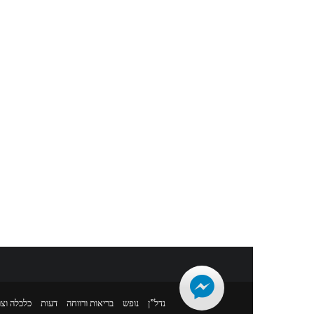
נדל”ן
נופש
בריאות ורווחה
דעות
כלכלה וצר