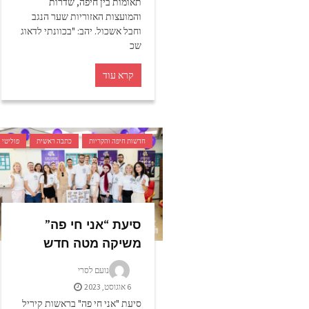
תאומות בין חיפה, שדרות
והמועצות האזוריות שער הנגב
וחבל אשכול. יהב: "בכוונתי לדאוג
שכ
קרא עוד
חדשות חיפה והקריות
כתבה ראשית
פוליטי
סיעת “אני חי פה”
משיקה מטה חדש
נועם לסרי
6 אוגוסט, 2023
סיעת "אני חי פה" בראשות קיריל