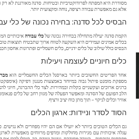
מסודרת היא המפתח לפרודוקטיביות ובטיחות. סדנה מאורגנת לא רק חו
אלא גם מאפשרת עבודה רציפה, נוחה ומקצועית יותר.
הבסיס לכל סדנה: בחירה נכונה של כלי עב
הקמת סדנה יעילה מתחילה בבחירה נכונה של
כלי עבודה
איכותיים המו
בכלים אמינים ועמידים היא השקעה לטווח ארוך שתבטיח תוצאות טובות
הבסיס כולל שילוב של כלים ידניים, כלים חשמליים ופתרונות אחסון חכמ
כלים חיוניים לעוצמה ויעילות
אחד הפריטים החשובים ביותר בארסנל הכלים החשמליים הוא
מברג
מספקת מומנט פיתול גבוה במיוחד באמצעות מנגנון דפיקה (אימפקט
ברגים ארוכים ועקשניים בקלות ובמהירות. לצד כלי ההברגה, חיוני להצ
הלב הפועם של הסדנה ומאפשר הפעלה של מגוון רחב של כלים פנאומט
אוויר וכלים לניקוי – תוך מתן כוח יציב ורציף.
הסוד לסדר וניידות: ארגון הכלים
גם הכלים הטובים ביותר לא יועילו אם הם יהיו מפוזרים ולא נגישים. 
עגלה איכותית עם מגירות מחולקות ומדפים מרווחים מאפשרת לארגן 
מפתחות ובוקסות – בצורה מסודרת, נגישה וניידת. כך, תוכלו לרכז את 