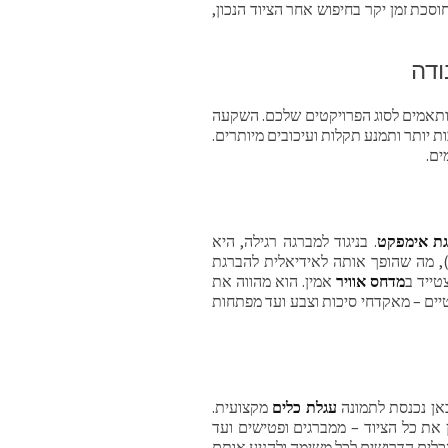
סכת זמן יקר בחיפוש אחר הציוד הנכון,
ודה
תאמים לסוג הפרויקטים שלכם. השקעה
 יותר ותמנע תקלות ועיכובים מיותרים.
ים.
ת אימפקט
. בניגוד למברגה רגילה, היא
), מה שהופך אותה לאידיאלית להברגת
טייד ב
מדחס אוויר
אמין. הוא מהווה את
יים – מאקדחי סיכות וצבע ועד מפתחות
כאן נכנסת לתמונה
עגלת כלים
מקצועית.
את כל הציוד – ממברגים ופטישים ועד
הכלים הדרושים לכל משימה ולהניע אותם