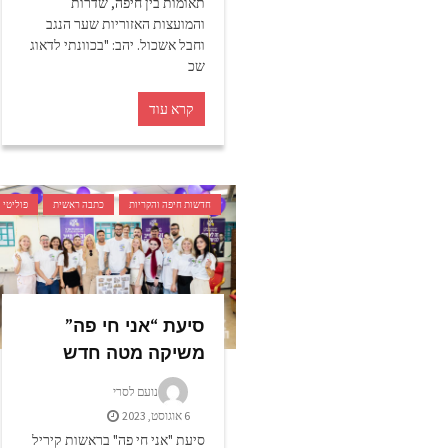
תאומות בין חיפה, שדרות
והמועצות האזוריות שער הנגב
וחבל אשכול. יהב: "בכוונתי לדאוג
שכ
קרא עוד
חדשות חיפה והקריות
כתבה ראשית
פוליטי
סיעת “אני חי פה”
משיקה מטה חדש
נועם לסרי
6 אוגוסט, 2023
סיעת "אני חי פה" בראשות קיריל