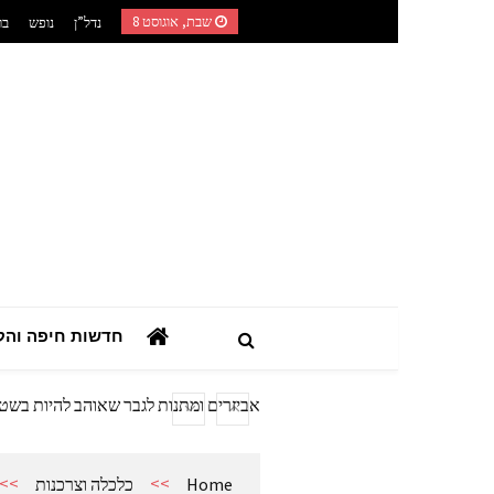
Ski
שבת, אוגוסט 8
נדל”ן
נופש
בר
t
conten
השילוב בין רפואה טבעית לאורח חיים מוד
המדריך הצרכני המלא: כך תבחרו מערכת
חדשות חיפה והק
מתנות מהיציע: המדריך לרכישת ציוד ואב
המדריך המעשי לאזכרות, עלויות מצבה וז
אביזרים ומתנות לגבר שאוהב להיות בשט
אשפוז פסיכיאטרי ביתי: הגישה הדיסקר
השילוב בין רפואה טבעית לאורח חיים מוד
>>
>>
Home
כלכלה וצרכנות