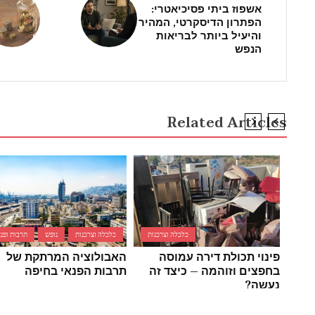
אשפוז ביתי פסיכיאטרי:
הפתרון הדיסקרטי, המהיר
והיעיל ביותר לבריאות
הנפש
Related Articles
כלכלה וצרכנות
כלכלה וצרכנות
נופש
תרבות ופנא
פינוי תכולת דירה עמוסה
האבולוציה המרתקת של
בחפצים וזוהמה – כיצד זה
תרבות הפנאי בחיפה
נעשה?