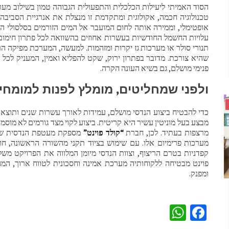
הסוד האמיתי ליעילות הכלכלית והתפעולית הגבוהה טמון בשילוב מ
טכנולוגיה חכמה, אקולוגית ומתקדמת זו מנצלת את אנרגיית הסביבה 
אופטימלי, וממירה אותה לחום המועבר אל המים הזורמים בסלסולי הצנ
עלויות החשמל החודשיות בעשרות אחוזים בהשוואה לכל פתרון חימום
תנורי סולר או מערכות גז יקרות ומזהמות. למעשה, המערכת מפיקה הר
שהיא צורכת. מדובר בפתרון ירוק, שקט להפליא ואמין, המעניק לכל
פנימי מושלם, גם בשיא העונה הקרה.
ולפני שמחליטים, מומלץ לפנות למומחי
כדי להבטיח ביצוע הנדסי מושלם, עמידות לאורך עשרות שנים ותוצא
מבצע בעל מוניטין עשיר היא קריטית. ביצוע לקוי מצד גורמים לא מוסמ
מרצפות בעתיד. לכן, חברת
“קולד פוינט”
מספקת מעטפת הנדסית שלמה
מערכות פרימיום אלו. עם שימוש בציוד תקני מהשורה הראשונה, חומ
קפדניות בטרם הריצוף, וצוות הנדסי מיומן המלווה את הפרויקט מש
פוינט מבטיחה ללקוחותיה מערכת אמינה וחסכונית לטווח ארוך, המ
ומפנק.
WhatsApp
Facebook