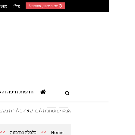
Ski
יום חמישי, אוגוסט 6
נדל”ן
נופש
t
conten
השילוב בין רפואה טבעית לאורח חיים מוד
המדריך הצרכני המלא: כך תבחרו מערכת
חדשות חיפה והק
מתנות מהיציע: המדריך לרכישת ציוד ואב
המדריך המעשי לאזכרות, עלויות מצבה וז
אביזרים ומתנות לגבר שאוהב להיות בשט
אשפוז פסיכיאטרי ביתי: הגישה הדיסקר
השילוב בין רפואה טבעית לאורח חיים מוד
>>
>>
Home
כלכלה וצרכנות