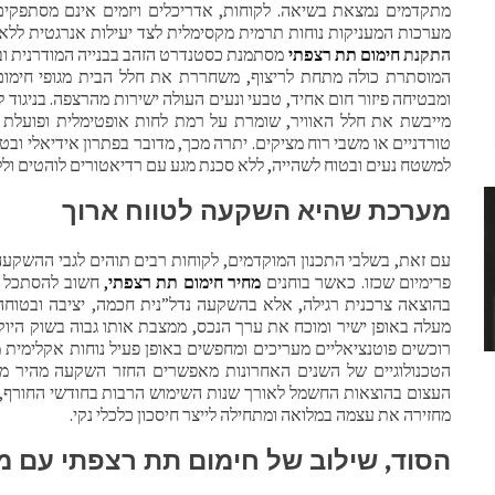
מתקדמים נמצאת בשיאה. לקוחות, אדריכלים ויזמים אינם מסתפקים 
מערכות המעניקות נוחות תרמית מקסימלית לצד יעילות אנרגטית ללא
התקנת
חימום תת רצפתי
מסתמנת כסטנדרט הזהב בבנייה המודרנית ובע
המוסתרת כולה מתחת לריצוף, משחררת את חלל הבית מגופי חימום 
ומבטיחה פיזור חום אחיד, טבעי ונעים העולה ישירות מהרצפה. בניגוד
מייבשת את חלל האוויר, שומרת על רמת לחות אופטימלית ופועלת 
טורדניים או משבי רוח מציקים. יתרה מכך, מדובר בפתרון אידיאלי ו
למשטח נעים ובטוח לשהייה, ללא סכנת מגע עם רדיאטורים לוהטים ול
מערכת שהיא השקעה לטווח ארוך
עם זאת, בשלבי התכנון המוקדמים, לקוחות רבים תוהים לגבי ההשקע
פרימיום שכזו. כאשר בוחנים
מחיר חימום תת רצפתי
,
חשוב להסתכל ע
בהוצאה צרכנית רגילה, אלא בהשקעה נדל”נית חכמה, יציבה ובטוח
מעלה באופן ישיר ומוכח את ערך הנכס, ממצבת אותו גבוה בשוק היוקר
רוכשים פוטנציאליים מעריכים ומחפשים באופן פעיל נוחות אקלימית מ
הטכנולוגיים של השנים האחרונות מאפשרים החזר השקעה מהיר מ
העצום בהוצאות החשמל לאורך שנות השימוש הרבות בחודשי החורף
מחזירה את עצמה במלואה ומתחילה לייצר חיסכון כלכלי נקי.
הסוד, שילוב של חימום תת רצפתי עם 