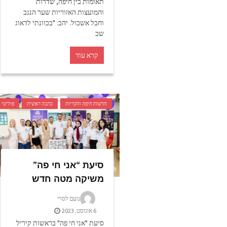
תאומות בין חיפה, שדרות
והמועצות האזוריות שער הנגב
וחבל אשכול. יהב: "בכוונתי לדאוג
שכ
קרא עוד
חדשות חיפה והקריות
כתבה ראשית
פוליטי
סיעת “אני חי פה”
משיקה מטה חדש
נועם לסרי
6 אוגוסט, 2023
סיעת "אני חי פה" בראשות קיריל