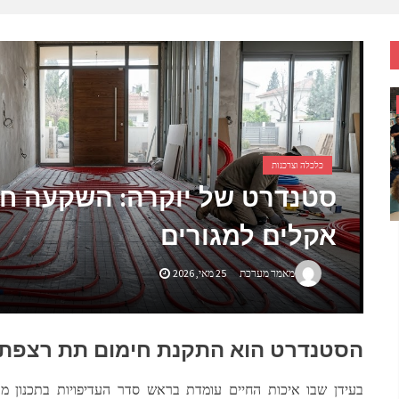
 סולארית ביתית מנצחת
יזרי כדורגל לאוהדים שחיים את המשחק
מני העלייה לקבר
ח
טית שמשנה את כללי המשחק בבריאות הנפש
כלכלה וצרכנות
סטנדרט של יוקרה: השקעה ח
אקלים למגורים
מאמר מערכת
25 מאי, 2026
הסטנדרט הוא התקנת חימום תת רצפתי
בעידן שבו איכות החיים עומדת בראש סדר העדיפויות בתכנון מב