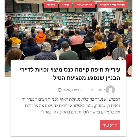
חדשות חיפה והקריות
כתבה ראשית
נדל"ן
פוליטי
עיריית חיפה קיימה כנס מיצוי זכויות לדיירי
הבניין שנפגע מפגיעת הטיל
אביעד ברטוב
9 דצמבר, 2024
המפגש, שנערך בהובלת מנהלת האגף לפניות הציבור בעירייה,
נואית בן-שמחון, נועד לאפשר לדיירים להעלות את צרכיהם
ולקבל מידע באשר לזכויותיהם בתקופה זו. במהלך
קרא עוד