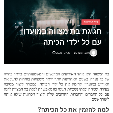
אביזרים ומתנות לגבר שאוהב להיות בשטח
אשפוז פסיכיאטרי ביתי: הגישה הדיסקרטית שמשנה את כללי המשחק בבריאות הנפש
עצת המומחים
חגיגת בת מצווה במועדון
עם כל ילדי הכיתה
מאמר מערכת
21 יוני, 2026
בת המצווה היא אחד האירועים המרגשים והמשמעותיים ביותר בחייה
של כל נערה. בשנים האחרונות יותר ויותר משפחות בוחרות לחגוג את
האירוע במועדון ולהזמין את כל ילדי הכיתה, במטרה ליצור מסיבה
צעירה, שמחה ובלתי נשכחת. חגיגה כזו מאפשרת לכלת בת המצווה לחגוג
עם כל החברים והחברות הקרובים שלה וליצור זיכרונות שילוו אותה
לאורך שנים.
למה להזמין את כל הכיתה?