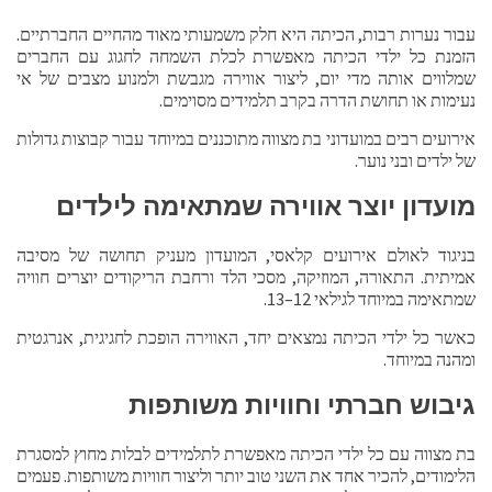
עבור נערות רבות, הכיתה היא חלק משמעותי מאוד מהחיים החברתיים.
הזמנת כל ילדי הכיתה מאפשרת לכלת השמחה לחגוג עם החברים
שמלווים אותה מדי יום, ליצור אווירה מגבשת ולמנוע מצבים של אי
נעימות או תחושת הדרה בקרב תלמידים מסוימים.
אירועים רבים במועדוני בת מצווה מתוכננים במיוחד עבור קבוצות גדולות
של ילדים ובני נוער.
מועדון יוצר אווירה שמתאימה לילדים
בניגוד לאולם אירועים קלאסי, המועדון מעניק תחושה של מסיבה
אמיתית. התאורה, המוזיקה, מסכי הלד ורחבת הריקודים יוצרים חוויה
שמתאימה במיוחד לגילאי 12–13.
כאשר כל ילדי הכיתה נמצאים יחד, האווירה הופכת לחגיגית, אנרגטית
ומהנה במיוחד.
גיבוש חברתי וחוויות משותפות
בת מצווה עם כל ילדי הכיתה מאפשרת לתלמידים לבלות מחוץ למסגרת
הלימודים, להכיר אחד את השני טוב יותר וליצור חוויות משותפות. פעמים