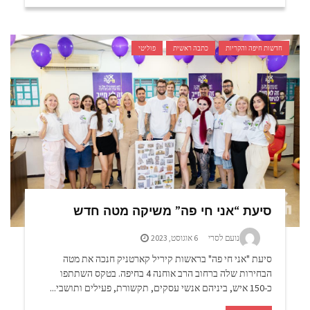
חדשות חיפה והקריות
כתבה ראשית
פוליטי
סיעת “אני חי פה” משיקה מטה חדש
נועם לסרי
6 אוגוסט, 2023
סיעת "אני חי פה" בראשות קיריל קארטניק חנכה את מטה
הבחירות שלה ברחוב הרב אוחנה 4 בחיפה. בטקס השתתפו
כ-150 איש, ביניהם אנשי עסקים, תקשורת, פעילים ותושבי...