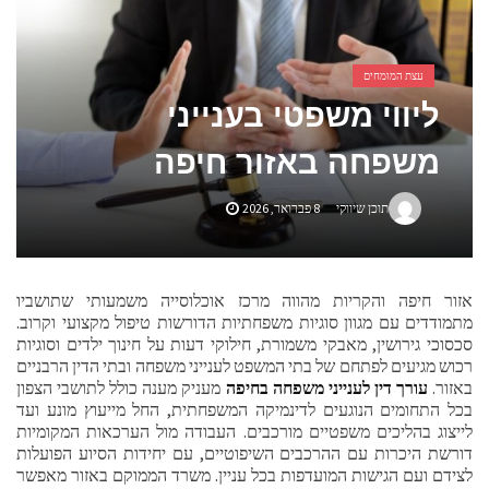
אביזרים ומתנות לגבר שאוהב להיות בשטח
אשפוז פסיכיאטרי ביתי: הגישה הדיסקרטית שמשנה את כללי המשחק בבריאות הנפש
עצת המומחים
ליווי משפטי בענייני
משפחה באזור חיפה
תוכן שיווקי
8 פברואר, 2026
אזור חיפה והקריות מהווה מרכז אוכלוסייה משמעותי שתושביו
מתמודדים עם מגוון סוגיות משפחתיות הדורשות טיפול מקצועי וקרוב.
סכסוכי גירושין, מאבקי משמורת, חילוקי דעות על חינוך ילדים וסוגיות
רכוש מגיעים לפתחם של בתי המשפט לענייני משפחה ובתי הדין הרבניים
באזור.
עורך דין לענייני משפחה בחיפה
מעניק מענה כולל לתושבי הצפון
בכל התחומים הנוגעים לדינמיקה המשפחתית, החל מייעוץ מונע ועד
לייצוג בהליכים משפטיים מורכבים. העבודה מול הערכאות המקומיות
דורשת היכרות עם ההרכבים השיפוטיים, עם יחידות הסיוע הפועלות
לצידם ועם הגישות המועדפות בכל עניין. משרד הממוקם באזור מאפשר