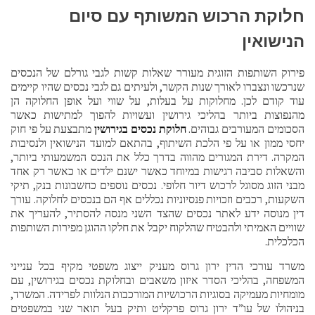
חלוקת הרכוש המשותף עם סיום
הנישואין
פירוק השותפות הזוגית מעורר שאלות קשות לגבי גורלם של הנכסים
שנרכשו ונצברו לאורך שנות הקשר, ולעיתים גם לגבי נכסים שהיו קיימים
עוד קודם לכן. מחלוקות על בעלות, על שווי ועל אופן החלוקה הן
מהנפוצות ביותר בהליכי גירושין ועשויות להפוך למתישות כאשר
הסכומים המעורבים גבוהים.
חלוקת נכסים בגירושין
מתבצעת על פי חוק
יחסי ממון או על פי הלכת השיתוף, בהתאם למועד הנישואין ולנסיבות
המקרה. דירת המגורים מהווה בדרך כלל את הנכס המשמעותי ביותר,
והשאלות סביבה רגישות במיוחד כאשר ישנם ילדים או כאשר רק אחד
מבני הזוג מסוגל לרכוש דיור חלופי. נכסים נוספים כחשבונות בנק, תיקי
השקעות, רכבים וזכויות פנסיוניות נכללים אף הם בנכסים לחלוקה. עורך
דין מנוסה ידע לאתר נכסים שהצד השני מנסה להסתיר, להעריך את
שוויים האמיתי ולהבטיח שהלקוח יקבל את חלקו ההוגן מפירות השותפות
הכלכלית.
משרד עורכי הדין ירון גרוס מעניק ייצוג משפטי מקיף בכל ענייני
המשפחה, בהליכי הסדר איזון משאבים ובחלוקת נכסים בגירושין, עם
מומחיות מעמיקה בסוגיות הרכושיות המורכבות הנלוות לפרידה. המשרד,
בניהולו של עו”ד ירון גרוס פרקליט ותיק בעל תואר שני במשפטים