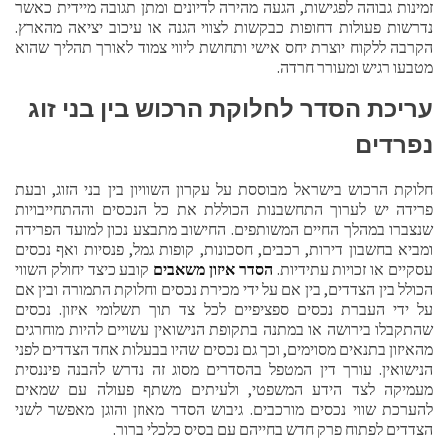
זמינות גבוהה לפגישות, הגעה מהירה לדיונים ומתן תגובה מיידית כאשר
נדרשות פעולות דחופות כבקשות לצווי הגנה או עיכוב יציאה מהארץ.
הקרבה ללקוח יוצרת יחס אישי ותחושת ליווי צמוד לאורך תהליך שהוא
מטבעו רגיש ומעורר חרדה.
עריכת הסדר לחלוקת הרכוש בין בני זוג
נפרדים
חלוקת הרכוש בישראל מבוססת על עקרון השוויון בין בני הזוג, ובעת
פרידה יש לערוך התחשבנות הכוללת את כל הנכסים וההתחייבויות
שנצברו במהלך החיים המשותפים. החישוב מתבצע נכון למועד הפרידה
ומביא בחשבון דירות, רכבים, חסכונות, קופות גמל, פנסיות ואף נכסים
עסקיים או זכויות עתידיות.
הסדר איזון משאבים
קובע כיצד יחולק השווי
הכולל בין הצדדים, בין אם על ידי מכירת נכסים וחלוקת התמורה ובין אם
על ידי העברת נכסים ספציפיים לכל צד תוך תשלומי איזון. נכסים
שהתקבלו בירושה או במתנה בתקופת הנישואין עשויים להיות מוחרגים
מהאיזון בתנאים מסוימים, וכך גם נכסים שהיו בבעלות אחד הצדדים לפני
הנישואין. עורך דין המטפל בהסדרים מסוג זה נדרש להבנה פיננסית
מעמיקה לצד הידע המשפטי, ולעיתים משתף פעולה עם שמאים
להערכת שווי נכסים מורכבים. גיבוש הסדר מאוזן והוגן מאפשר לשני
הצדדים לפתוח פרק חדש בחייהם עם בסיס כלכלי ברור.