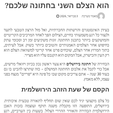
הוא הצלם השני בחתונה שלכם?
מאמר מערכת
3 פברואר, 2026
בעידן האינסטגרם והרשתות החברתיות, ואל מול הרצון הטבעי לתעד
ולנצור כל רגע משמעותי בחיים, הצילום הפך לאחד המרכיבים הקריטיים
והמושקעים ביותר בתכנון החתונה. זוגות משקיעים זמן רב וסכומי עתק
בחיפוש אחר הצלמים האמנותיים והטובים ביותר בשוק. אבל לעיתים,
בתוך המרוץ אחר הצלם, שוכחים פרט אחד קריטי למשוואה: הצלם הוא
רק העין והכישרון, אבל המקום הוא הקנבס עליו הוא מצייר.
הבחירה של
חתונה בירושלים
היא צעד ראשון נכון בכיוון ויזואלי מרשים,
אבל כדי לקבל את אלבום החתונה המושלם – כזה שתרצו להביט בו גם
בעוד 30 שנה – אתם צריכים מקום שבו כל פינה היא “פריים” מנצח בפני
עצמו, ללא מאמץ.
הקסם של שעת הזהב הירושלמית
כל צלם מקצועי יגיד לכם שאין שום תחליף לתאורה טבעית איכותית.
בירושלים, התופעה הזו מקבלת משנה תוקף ועוצמה בזכות האבן
הירושלמית הבהירה והאוויר ההררי הצלול. בשעות בין הערביים, רגע