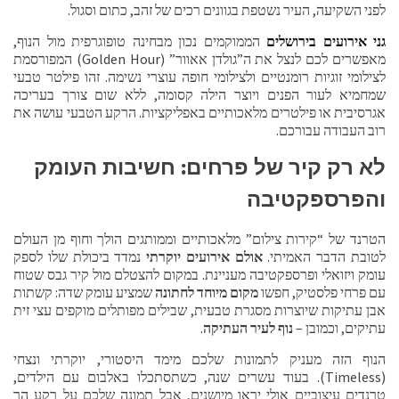
לפני השקיעה, העיר נשטפת בגוונים רכים של זהב, כתום וסגול.
גני אירועים בירושלים
הממוקמים נכון מבחינה טופוגרפית מול הנוף,
מאפשרים לכם לנצל את ה”גולדן אאוור” (Golden Hour) המפורסמת
לצילומי זוגיות רומנטיים ולצילומי חופה עוצרי נשימה. זהו פילטר טבעי
שמחמיא לעור הפנים ויוצר הילה קסומה, ללא שום צורך בעריכה
אגרסיבית או פילטרים מלאכותיים באפליקציות. הרקע הטבעי עושה את
רוב העבודה עבורכם.
לא רק קיר של פרחים: חשיבות העומק
והפרספקטיבה
הטרנד של “קירות צילום” מלאכותיים וממותגים הולך וחוף מן העולם
לטובת הדבר האמיתי.
אולם אירועים יוקרתי
נמדד ביכולת שלו לספק
עומק ויזואלי ופרספקטיבה מעניינת. במקום להצטלם מול קיר גבס שטוח
עם פרחי פלסטיק, חפשו
מקום מיוחד לחתונה
שמציע עומק שדה: קשתות
אבן עתיקות שיוצרות מסגרת טבעית, שבילים מפותלים מוקפים עצי זית
עתיקים, וכמובן –
נוף לעיר העתיקה
.
הנוף הזה מעניק לתמונות שלכם מימד היסטורי, יוקרתי ונצחי
(Timeless). בעוד עשרים שנה, כשתסתכלו באלבום עם הילדים,
טרנדים עיצוביים אולי יראו מיושנים, אבל תמונה שלכם על רקע הר