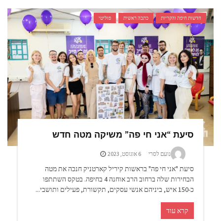
חדשות חיפה והקריות
כתבה ראשית
פוליטי
סיעת “אני חי פה” משיקה מטה חדש
נועם לסרי
6 אוגוסט, 2023
סיעת "אני חי פה" בראשות קיריל קארטניק חנכה את מטה
הבחירות שלה ברחוב הרב אוחנה 4 בחיפה. בטקס השתתפו
כ-150 איש, ביניהם אנשי עסקים, תקשורת, פעילים ותושבי...
קרא עוד