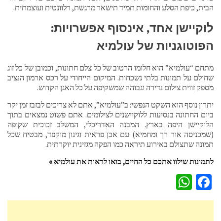
הבית, כיפת הסלע והחומות תמיד תישאר מרגשת, רלוונטית ועוצמתית.
לוקיישן אחד, אינסוף אפשרויות:
הפוטוגניות של עולמיא
מתחם “עולמיא” הוא חלומו הרטוב של כל צלם חתונות, וכמובן של כל זוג
שחולם על תמונות בלתי נשכחות. המיקום הייחודי על רכס ארמון הנציב
מספק זווית צילום נדירה וגבוהה שמשקיפה על כל האגן הקדוש.
יתרון נוסף הוא השקט הנפשי: ב”עולמיא”, אתם לא צריכים לבזבז זמן יקר
ביום החתונה בנסיעות ללוקיישנים לצילומים. אתם פשוט נמצאים בתוך
הלוקיישן היפה בארץ. המבנה האדריכלי, המשלב זכוכית שקופה
(שמכניסה אור רך ומחמיא) עם אבן פראית וגינון מוקפד, מבטיח שכל
תמונה שתצולם באירוע תיראה כמו הפקה מגזינית יוקרתית.
לתמונות שילוו אתכם כל החיים, בואו לראות את עולמיא »
WhatsApp
Facebook