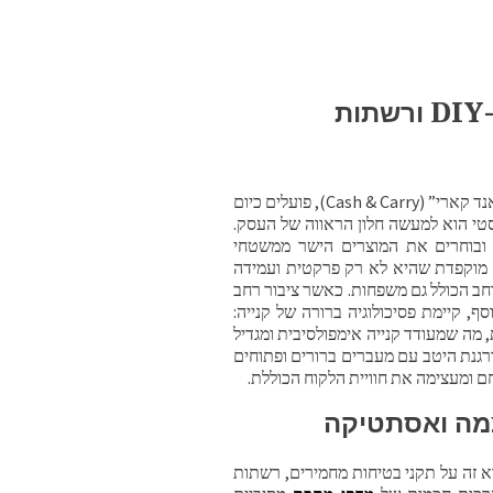
האתגר הלוגיסטי והעיצובי של חנויות ה-DIY ורשתות
רשתות שיווק סיטונאיות, חנויות ענק לציוד בניין (DIY), ומתחמי “קאש אנד קארי” (Cash & Carry), פועלים כיום
סטי הוא למעשה חלון הראווה של העסק.
ם ובוחרים את המוצרים הישר ממשטחי
ה מוקפדת שהיא לא רק פרקטית ועמידה
רחב הכולל גם משפחות. כאשר ציבור רחב
ף, קיימת פסיכולוגיה ברורה של קנייה:
 מה שמעודד קנייה אימפולסיבית ומגדיל
רגנת היטב עם מעברים ברורים ופתוחים
 ומעצימה את חוויית הלקוח הכוללת.
צמה ואסתטיקה
א זה על תקני בטיחות מחמירים, רשתות