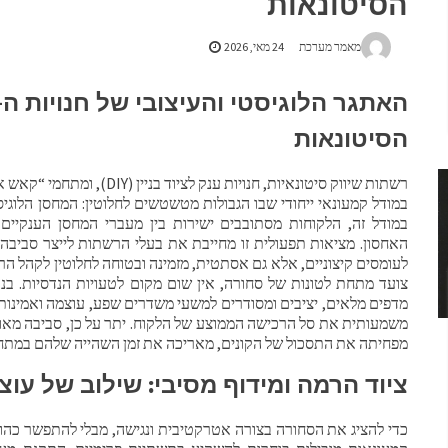
הסיטונאות
מאמר מערכת
24 מאי, 2026
הסיטונאות
במודל קמעונאי ייחודי שבו הגבולות מטשטשים לחלוטין: המחסן הלוגי
במודל זה, הלקוחות מסתובבים ישירות בין מעברי המחסן הענקיי
האחסון. מציאות תפעולית זו מחייבת את בעלי הרשתות לייצר סביב
לעומסים קיצוניים, אלא גם אסתטית, מזמינה ובטוחה לחלוטין לקהל ה
צועד מתחת לטונות של סחורה, אין שום מקום לטעויות הנדסיות. בנוס
מדפים מלאים, יציבים ומסודרים למשעי משדרים שפע, עוצמה ואמינות,
משמעותית את סל הרכישה הממוצע של הלקוח. יתר על כן, סביבה מאו
מפחיתה את התסכול של הקונים, מאריכה את זמן השהייה שלהם במתחם
ציוד הרמה ומידוף מסיבי: שילוב של עו
כדי להציג את הסחורה בצורה אטרקטיבית ונגישה, מבלי להתפשר כהו