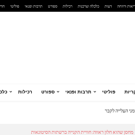
יאות ורווחה
דעות
כלכלה וצרכנות
רכילות
ספורט
תרבות ופנאי
פוליטי
חדש
רני
ריות
פוליטי
תרבות ופנאי
ספורט
רכילות
כלכל
 סולארית ביתית מנצחת
יזרי כדורגל לאוהדים שחיים את המשחק
מני העלייה לקבר
ח
טית שמשנה את כללי המשחק בבריאות הנפש
מחסן שהוא חלון ראווה: חוויית הקנייה ברשתות הסיטונאות