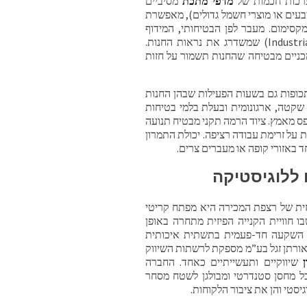
ערכות חכמות של
מדפי מתכת
מסיביים
בעים או מוצרי חשמל גדולים), מאפשרת
סימום. מעבר לפן הבטיחותי, המידוף
המתכתי מקנה לחלל המכירה מראה תעשייתי, מודרני ונקי (Industrial Chic) שמשדרג את נראות החנות.
מכניים מבטיחה שהחנות תשמור על חזות
כופות גם בשעות הפעילות שבהן החנות
קטה, ארגונומית ובעלת בלמי בטיחות
פס מאמץ. ציוד הרמה תקני מבטיח תנועה
 על זרימת עבודה רציפה. יכולת התמרון
ד באזורי קופה או מעברים צרים.
 ללוגיסטיקה
זית של רצפת המכירה היא מפתח קריטי
ו חוויית הקנייה הפיזית מתחרה באופן
ע. השקעה חד-פעמית בתשתית איכותית
 אורתן זגל בע”מ מספקת לרשתות השיווק
שיווקיים ותעשייתיים כאחד. החברה
ל מחסן סטנדרטי ומבולגן לשטח מסחר
יסטי והן את ציבור הלקוחות.