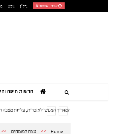
Ski
שבת, אוגוסט 8
נדל”ן
נופש
בר
t
conten
השילוב בין רפואה טבעית לאורח חיים מוד
חדשות חיפה והק
המדריך הצרכני המלא: כך תבחרו מערכת
מתנות מהיציע: המדריך לרכישת ציוד ואב
המדריך המעשי לאזכרות, עלויות מצבה וז
אביזרים ומתנות לגבר שאוהב להיות בשט
אשפוז פסיכיאטרי ביתי: הגישה הדיסקר
>>
>>
Home
עצת המומחים