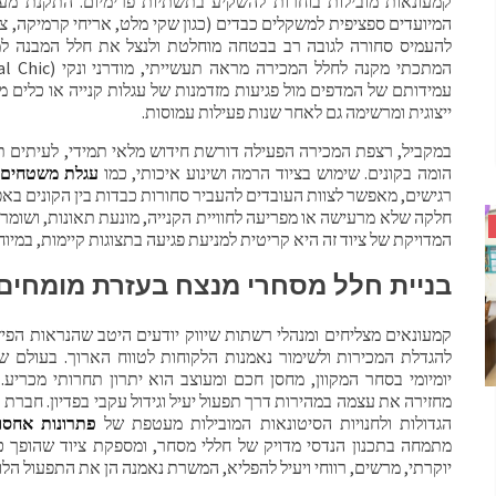
קמעונאות מובילות בוחרות להשקיע בתשתיות פרימיום. התקנת מ
המיועדים ספציפית למשקלים כבדים (כגון שקי מלט, אריחי קרמיקה, צ
להעמיס סחורה לגובה רב בבטחה מוחלטת ולנצל את חלל המבנה למק
עמידותם של המדפים מול פגיעות מזדמנות של עגלות קנייה או כלים 
ייצוגית ומרשימה גם לאחר שנות פעילות עמוסות.
במקביל, רצפת המכירה הפעילה דורשת חידוש מלאי תמידי, לעיתים ת
הומה בקונים. שימוש בציוד הרמה ושינוע איכותי, כמו
עגלת משטחים
ש
רגישים, מאפשר לצוות העובדים להעביר סחורות כבדות בין הקונים בא
חלקה שלא מרעישה או מפריעה לחוויית הקנייה, מונעת תאונות, ושומרת
המדויקת של ציוד זה היא קריטית למניעת פגיעה בתצוגות קיימות, במיוח
בניית חלל מסחרי מנצח בעזרת מומחים
קמעונאים מצליחים ומנהלי רשתות שיווק יודעים היטב שהנראות הפי
להגדלת המכירות ולשימור נאמנות הלקוחות לטווח הארוך. בעולם שב
יומיומי בסחר המקוון, מחסן חכם ומעוצב הוא יתרון תחרותי מכרי
מחזירה את עצמה במהירות דרך תפעול יעיל וגידול עקבי בפדיון. חברת
הגדולות ולחנויות הסיטונאות המובילות מעטפת של
פתרונות אחסון
מתמחה בתכנון הנדסי מדויק של חללי מסחר, ומספקת ציוד שהופך כ
יוקרתי, מרשים, רווחי ויעיל להפליא, המשרת נאמנה הן את התפעול הלוג