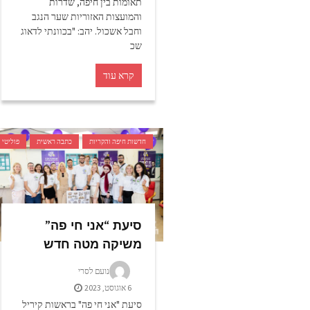
תאומות בין חיפה, שדרות
והמועצות האזוריות שער הנגב
וחבל אשכול. יהב: "בכוונתי לדאוג
שכ
קרא עוד
חדשות חיפה והקריות
כתבה ראשית
פוליטי
סיעת “אני חי פה”
משיקה מטה חדש
נועם לסרי
6 אוגוסט, 2023
סיעת "אני חי פה" בראשות קיריל