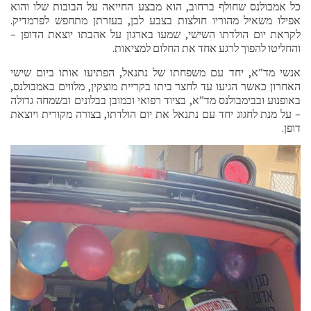
כל אמבולנס שחולף ברחוב, הוא מבצע החייאה על הבובות שלו והוא
אפילו משאיל מהוריו חולצות בצבע לבן, בעזרתן מתחפש לפרמדיק.
לקראת יום הולדתו השישי, שמעו בארגון על אהבתו יוצאת הדופן –
והחליטו להפוך לרגע אחד את החלום למציאות.
אנשי מד”א, יחד עם משפחתו של נתנאל, הפתיעו אותו ביום שישי
האחרון כאשר הגיעו עד לחצר ביתו בקריית מוצקין, מלווים באמבולנס,
באופנוע ובבימבולנס מד”א, בציוד רפואי וכמובן בבלונים ובשמחה גדולה
– על מנת לחגוג יחד עם נתנאל את יום הולדתו, בצורה מקורית ויוצאת
דופן.