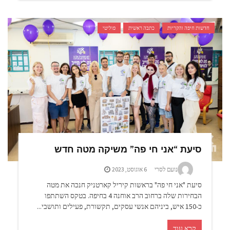
חדשות חיפה והקריות
כתבה ראשית
פוליטי
סיעת “אני חי פה” משיקה מטה חדש
נועם לסרי
6 אוגוסט, 2023
סיעת "אני חי פה" בראשות קיריל קארטניק חנכה את מטה
הבחירות שלה ברחוב הרב אוחנה 4 בחיפה. בטקס השתתפו
כ-150 איש, ביניהם אנשי עסקים, תקשורת, פעילים ותושבי...
קרא עוד