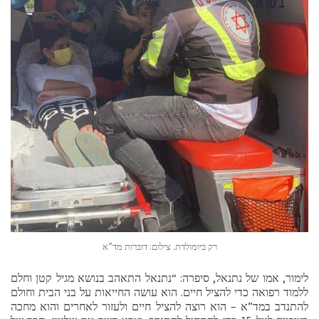
רק ביומולדת. צילום: דוברות מד”א
לימור, אמו של נתנאל, סיפרה: “נתנאל התאהב בנושא מגיל קטן וחלם
ללמוד רפואה כדי להציל חיים. הוא עושה החייאות על בני הבית וחולם
להתנדב במד”א – הוא רוצה להציל חיים ולעזור לאחרים והוא מחכה