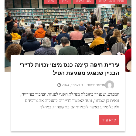
חדשות חיפה והקריות
כתבה ראשית
נדל"ן
פוליטי
חיפה: נעצר תושב העיר שעקב אחרי קשישים – וכייס אותם.
צפו
עיריית חיפה קיימה כנס מיצוי זכויות לדיירי
הבניין שנפגע מפגיעת הטיל
אביעד ברטוב
9 דצמבר, 2024
המפגש, שנערך בהובלת מנהלת האגף לפניות הציבור בעירייה,
נואית בן-שמחון, נועד לאפשר לדיירים להעלות את צרכיהם
ולקבל מידע באשר לזכויותיהם בתקופה זו. במהלך
קרא עוד