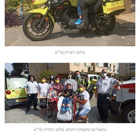
צילום: דוברות מד”א
נתנאל ובני משפחת רחמים. צילום: דוברות מד”א