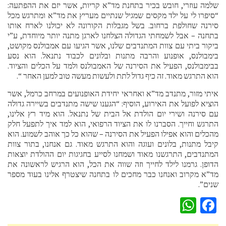
שלמה עוזרי, חובש בכיר בתחנת מד”א קריות, אשר יזם את ההפתעה:
“סיפרו לי על ילד מקסים שמגיל שנתיים מעריץ את מד”א ומתרגש מכל
סירנה שחולפת ברחוב. בשל מגבלות הקורונה לא יכולנו לארח אותו
בתחנה – אבל לשמחתי הגדולה הצלחנו לארגן מתנה יותר מיוחדת, ע”י
ביקור ביתי עם צוות המתנדבים שלנו, אשר הגיעו עם אמבולנס מקושט,
בימבולנס, אופנוע והרבה מתנות ובלונים לכבוד נתנאל. הוא נסע
בבימבולנס, הפעיל את הסירנה של האמבולנס ולמד על הכלים והציוד.
הוא התרגש מאוד. זה כיף גדול לתת ולעשות מעשה טוב למען האחר “.
איתי מזור, מתנדב מד”א ואחראי יחידת האופנועים במרחב כרמל, אשר
הוציא לפועל את האירוע, הוסיף: “הגענו שישה מתנדבים בשיירה גדולה
עם סירנה ושירי יום הולדת אל הבית של נתנאל. הוא מיד רץ אלינו,
התרגש וחייך. הסברנו לו את הציוד הרפואי, הוא למד איך לתפעל חלק
מהכלים והוא אפילו הפעיל את הסירנה – שהוא כל כך אוהב לשמוע. הוא
קיבל מתנות, בלונים ועוגה והוא התרגש מאוד. גם אנחנו, בתור צוות
המתנדבים, התרגשנו מאוד ושמחנו לסייע בחגיגות יום ההולדת יוצאות
הדופן. גרמנו לילד לחייך וזה שווה את הכל, הוא הרגיש לראשונה את
מד”א מקרוב ואנחנו כבר מחכים לו בתחנה שיצטרף אלינו בעוד מספר
שנים”.
WhatsApp
Facebook