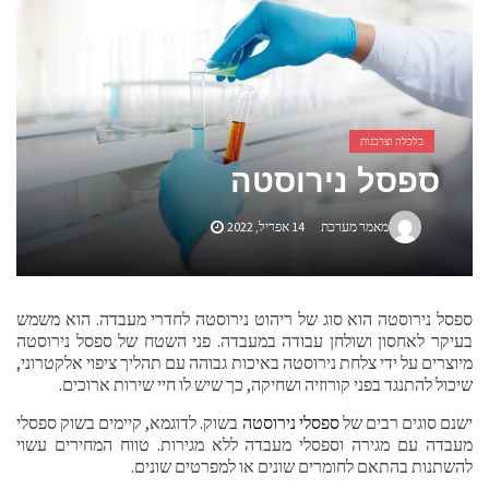
אביזרים ומתנות לגבר שאוהב להיות בשטח
אשפוז פסיכיאטרי ביתי: הגישה הדיסקרטית שמשנה את כללי המשחק בבריאות הנפש
כלכלה וצרכנות
ספסל נירוסטה
מאמר מערכת
14 אפריל, 2022
ספסל נירוסטה הוא סוג של ריהוט נירוסטה לחדרי מעבדה. הוא משמש
בעיקר לאחסון ושולחן עבודה במעבדה. פני השטח של ספסל נירוסטה
מיוצרים על ידי צלחת נירוסטה באיכות גבוהה עם תהליך ציפוי אלקטרוני,
שיכול להתנגד בפני קורוזיה ושחיקה, כך שיש לו חיי שירות ארוכים.
ישנם סוגים רבים של
ספסלי נירוסטה
בשוק. לדוגמא, קיימים בשוק ספסלי
מעבדה עם מגירה וספסלי מעבדה ללא מגירות. טווח המחירים עשוי
להשתנות בהתאם לחומרים שונים או למפרטים שונים.