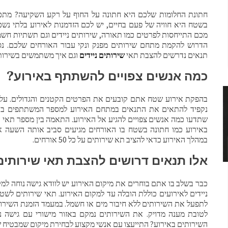
חתונת החלומות שלכם היא חתונה על החוף על רקע השקיעה? מתכנ
בשטח היא חוויה של פעם בחיים, יש לכם הזדמנות לאירוע בלתי נש
מכם התייחסות לפרטים כמו תאורה, שירותים ניידים וגם תשתיות חשמל
הדרוש להקמת מתחם שירותים מפנק ונקי עבור האורחים שלכם. נסב
תנאים נדרשים להצבת תאי
שירותים ניידים
וגם איך משתמשים בשירותי
כמה אנשים צפויים להשתתף באירוע
?
בהפקת אירוע שטח אתם קובעים את הפרטים הקטנים והגדולים. על מ
נקפיד להתאים את התנאים במתחם האירוע למספר המשתתפים בו.
שתדעו כמה אנשים צפויים להגיע אל האירוע. התאמה בין מספר תאי 
באירוע כמו חתונה בשטח בו האורחים מגיעים סביב אותה השעה אח
במהלך האירוע כדאי להציב תא שירותים על כל 50 אורחים.
אלו תנאים דרושים להצבת תאי שירותי
כבר בשלב בו אתם בוחרים את מיקום האירוע יש לוודא גישה נוחה למ
ניידים לאירועים כוללת הובלה עד למקום האירוע. תאי שירותים לש
לתפעל את השירותים ללא חיבור מים או חשמל. במעמד הזמנת השי
לטובת מענה מדויק. את השירותים נמקם באזור מישורי עם גישה נ
השירותים באירוע? התייעצו עם אנשי מקצוע לבחירת מיקום שמבטיח שי