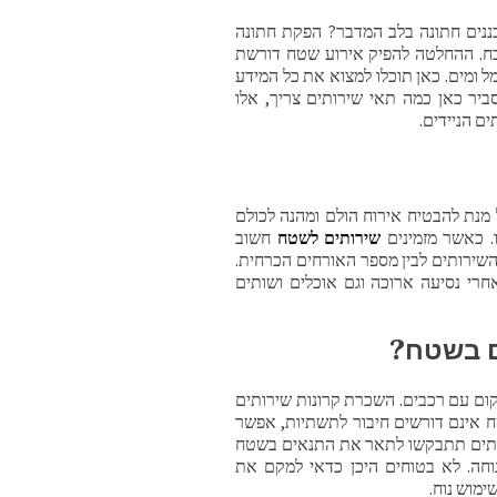
נים חתונה בלב המדבר? הפקת חתונה
כח. ההחלטה להפיק אירוע שטח דורשת
 ומים. כאן תוכלו למצוא את כל המידע
יר כאן כמה תאי שירותים צריך, אלו
ם הניידים.
נת להבטיח אירוח הולם ומהנה לכולם
 כאשר מזמינים
שירותים לשטח
חשוב
השירותים לבין מספר האורחים הכרחית.
רי נסיעה ארוכה וגם אוכלים ושותים
ם בשטח
?
קום עם רכבים. השכרת קרונות שירותים
טח אינם דורשים חיבור לתשתיות, אפשר
רותים תתבקשו לתאר את התנאים בשטח
וחה. לא בטוחים היכן כדאי למקם את
מוש נוח.