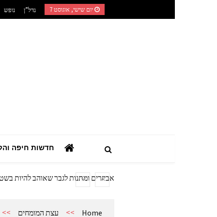
Ski
יום שישי, אוגוסט 7
נדל”ן
נופש
t
conten
השילוב בין רפואה טבעית לאורח חיים מוד
המדריך הצרכני המלא: כך תבחרו מערכת
חדשות חיפה והק
מתנות מהיציע: המדריך לרכישת ציוד ואב
המדריך המעשי לאזכרות, עלויות מצבה וז
אביזרים ומתנות לגבר שאוהב להיות בשט
אשפוז פסיכיאטרי ביתי: הגישה הדיסקר
השילוב בין רפואה טבעית לאורח חיים מוד
>>
>>
Home
עצת המומחים