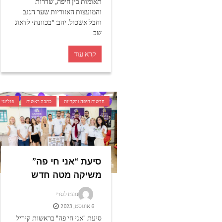
תאומות בין חיפה, שדרות
והמועצות האזוריות שער הנגב
וחבל אשכול. יהב: "בכוונתי לדאוג
שכ
קרא עוד
חדשות חיפה והקריות
כתבה ראשית
פוליטי
סיעת “אני חי פה”
משיקה מטה חדש
נועם לסרי
6 אוגוסט, 2023
סיעת "אני חי פה" בראשות קיריל