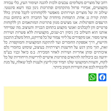
רחב של מוצרים משלימים: צבעים ולכות להגנה ושימור העץ, כלי עבודה
מקצועיים, אביזרי פרזול מתקדמים ופתרונות גינון כמו דשא סינטטי.
שילוב זה של מוצרים ושירותים מאפשר ללקוחותינו לקבל פתרון כולל
תחת קורת גג אחת. התמחות מיוחדת של החברה היא בתחום גגות
הרעפים והפרגולות. אנו מציעים מגוון פתרונות המותאמים הן ללקוחות
פרטיים והן לקבלנים ואנשי מקצוע בתחום הבנייה והעיצוב. מה שמייחד
אותנו הוא השילוב בין ניסיון רב-שנים, מקצועיות ללא פשרות ושירות
אישי מסור. אנו מקפידים על ליווי צמוד של כל פרויקט, החל משלב התכנון
והייעוץ, דרך אספקת החומרים ועד להתקנה המקצועית והמוקפדת. כל
זאת, תוך מתן דגש על חדשנות ויצירתיות בעיצוב, שימוש בחומרי גלם
איכותיים ומתן אחריות ושירות לאחר המכירה. ב.ס כיאל ובניו בע”מ
ידועה גם ביכולתה להתאים פתרונות אישיים לדרישות הייחודיות של כל
לקוח, והצוות המקצועי שלנו תמיד זמין לייעץ ולענות לכל שאלה, על מנת
להבטיח לכם את השירות הטוב ביותר.
WhatsApp
Facebook