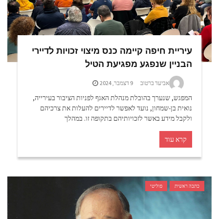
עיריית חיפה קיימה כנס מיצוי זכויות לדיירי
הבניין שנפגע מפגיעת הטיל
אביעד ברטוב
9 דצמבר, 2024
המפגש, שנערך בהובלת מנהלת האגף לפניות הציבור בעירייה,
נואית בן-שמחון, נועד לאפשר לדיירים להעלות את צרכיהם
ולקבל מידע באשר לזכויותיהם בתקופה זו. במהלך
קרא עוד
כתבה ראשית
פוליטי