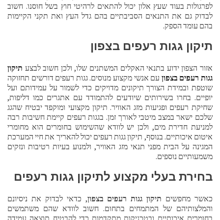
לפרגולות בעוד שעץ אלון יכול להתאים לרהיטי חוץ בשל חוסנו. חשוב
לבדוק גם את התנאים הסביבתיים בהם גדל העץ ואת תקני הקיימות
בהם עומד הספק.
תיקון גגות רעפים בצפון
אזור הצפון ידוע בתנאי האקלים המשתנים שלו, ולכן חשוב לבצע
תיקון
גגות רעפים בצפון
עם אנשי מקצוע מנוסים. גגות רעפים דורשים תחזוקה
שוטפת ובמידת הצורך תיקונים מדויקים כדי לשמור על עמידותם ועל
יופיים. בחרו בשירותים שיודעים להתמודד עם אתגרים כמו דליפות,
שחיקת רעפים ופגיעות מזג האוויר. תיקון מקצועי ומוקפד יבטיח שהגג
שלכם ישאר במצב מיטבי לאורך זמן. בגגות רעפים קיימת חשיבות רבה
למניעת חדירת מים, ולכן יש לוודא שהשימוש בחומרים הוא מחומרי
איטום איכותיים. בנוסף, תיקון גגות רעפים יכול להאריך את חיי המערכת
המגינה על הבית מפני תנאי מזג האוויר, ולמנוע בעיות רטיבות ונזקים
משמעותיים נוספים.
בחירת בעלי מקצוע לתיקון גגות רעפים
כאשר מחפשים
תיקון גגות רעפים בצפון
, כדאי לבדוק את ניסיונם
והמלצותיהם של המתמחים בתחום. חשוב לוודא שהם משתמשים
בחומרים איכותיים ובטכניקות מתקדמות כדי להבטיח תוצאה עמידה