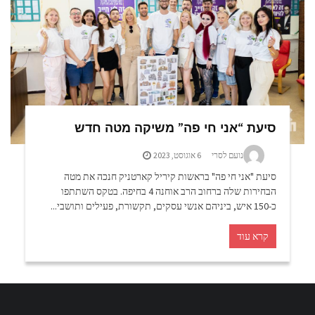
סיעת “אני חי פה” משיקה מטה חדש
נועם לסרי
6 אוגוסט, 2023
סיעת "אני חי פה" בראשות קיריל קארטניק חנכה את מטה
הבחירות שלה ברחוב הרב אוחנה 4 בחיפה. בטקס השתתפו
כ-150 איש, ביניהם אנשי עסקים, תקשורת, פעילים ותושבי...
קרא עוד