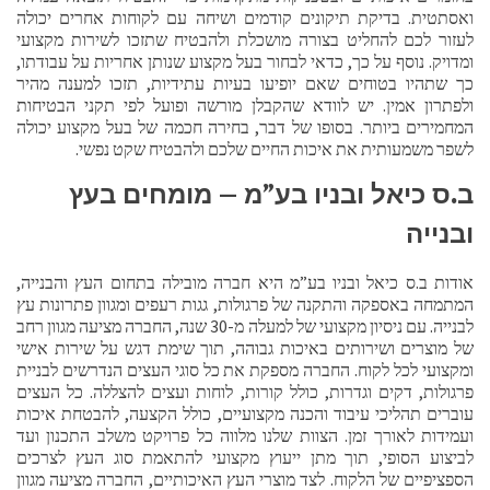
ואסתטית. בדיקת תיקונים קודמים ושיחה עם לקוחות אחרים יכולה
לעזור לכם להחליט בצורה מושכלת ולהבטיח שתזכו לשירות מקצועי
ומדויק. נוסף על כך, כדאי לבחור בעל מקצוע שנותן אחריות על עבודתו,
כך שתהיו בטוחים שאם יופיעו בעיות עתידיות, תזכו למענה מהיר
ולפתרון אמין. יש לוודא שהקבלן מורשה ופועל לפי תקני הבטיחות
המחמירים ביותר. בסופו של דבר, בחירה חכמה של בעל מקצוע יכולה
לשפר משמעותית את איכות החיים שלכם ולהבטיח שקט נפשי.
ב.ס כיאל ובניו בע”מ – מומחים בעץ
ובנייה
אודות ב.ס כיאל ובניו בע”מ היא חברה מובילה בתחום העץ והבנייה,
המתמחה באספקה והתקנה של פרגולות, גגות רעפים ומגוון פתרונות עץ
לבנייה. עם ניסיון מקצועי של למעלה מ-30 שנה, החברה מציעה מגוון רחב
של מוצרים ושירותים באיכות גבוהה, תוך שימת דגש על שירות אישי
ומקצועי לכל לקוח. החברה מספקת את כל סוגי העצים הנדרשים לבניית
פרגולות, דקים וגדרות, כולל קורות, לוחות ועצים להצללה. כל העצים
עוברים תהליכי עיבוד והכנה מקצועיים, כולל הקצעה, להבטחת איכות
ועמידות לאורך זמן. הצוות שלנו מלווה כל פרויקט משלב התכנון ועד
לביצוע הסופי, תוך מתן ייעוץ מקצועי להתאמת סוג העץ לצרכים
הספציפיים של הלקוח. לצד מוצרי העץ האיכותיים, החברה מציעה מגוון