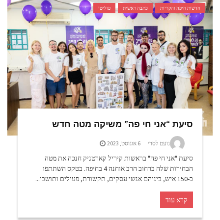
חדשות חיפה והקריות
כתבה ראשית
פוליטי
סיעת “אני חי פה” משיקה מטה חדש
נועם לסרי
6 אוגוסט, 2023
סיעת "אני חי פה" בראשות קיריל קארטניק חנכה את מטה
הבחירות שלה ברחוב הרב אוחנה 4 בחיפה. בטקס השתתפו
כ-150 איש, ביניהם אנשי עסקים, תקשורת, פעילים ותושבי...
קרא עוד