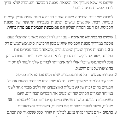
שיקום מי שלא מעריך את המצאת מכונת הכביסה והעובדה שלא צריך
לרדת לעשות כביסה בנהר!
למרות שמכונות הכביסה מלוות אותנו כבר לא מעט שנים עדיין קיימות
טעויות רבות שאנשים עושים ופוגעות בעבודה התקינה של מכונת
הכביסה, גם זו עם הפתח העליון וגם עם
מכונת הכביסה עם פתח בחזית
:
שימוש בתכנית לא מתאימה
– עם יד על הלב כמה מאתנו הסתכלו פעם
נוספת במדריך מכונת הכביסה שהגיע בזמן הרכישה. כולנו משתמשים רק
ב 2-3 תכניות מתוך המגוון המוצע. היום, כשאנחנו כבר מכירים את
המכונה, שווה להציץ שוב במדריך ולראות האם יש תכניות נוספות שבהן
נוכל להשתמש שיוכלו אולי להתאים יותר לבגדים שלנו ולעזור לנו חסוך
בהוצאות של מים וחשמל.
הפרדת צבעים
– כל אחד מהבגדים שלנו מגיע עם הוראות כביסה
מדויקות על מנת שיאריך ימים. עד לא מזמן היינו מכבסים כמעט את כל
הבגדים בחום גבוה של 90 מעלות ואז צבעים היו זולגים מבגד אחד לשני
במיוחד הבגדים הכהים שהיו צובעים את הבגדים הבהירים. היום
כשמכונות הכביסה עושות שימוש במים קרים יותר כמו 60 מעלות ו-30
מעלות, חשוב להפריד לפחות את הלבנים, השחורים והצבעוניים.
כתמים
– הם משהו בלתי נמנע. לכולנו זה קורה. ככל שנשאיר את הכתם