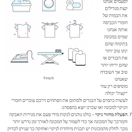
לפעמים אנחנו
קצת מגדילים
את הכמות של
חומרי הכביסה
אותה אנחנו
שמים במכונה
בתקווה שהם
ינקו טוב יותר
את הבגדים או
שהם יריחו יותר
טוב אך העובדה
freepik
שאנחנו
מוסיפים רק עוד
“קצת” יכולה
לעשות כתמים על הבגדים ולסתום את הפתחים דרכם עוברים חומרי
הניקוי למכונה ואז שכרנו יוצא בהפסדנו.
הפעלת מחזור ניקוי
– כולנו נוהגים לנקות מידי פעם את מגירות האבקה
והמרכך של המכונה אך כדי לשמור על המכונה לאורך זמן נדרש יותר
מכך. לחלק מהמכונות יש תכנית מיוחדת לניקוי ואחזקה כך שניתן לבדוק