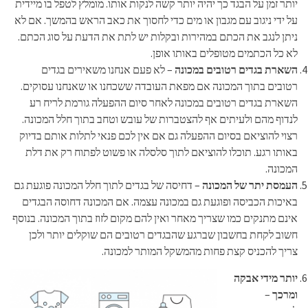
יותר זמן על הבגד כך יהיה יותר קשה לנקות אותו. מומלץ לטפל בו מיידית
על ידי ניגוב עם מגבון או מים כדי לחסוך את כאב הראש בהמשך. אם לא
ניתן לנגב את הכתם במהירות ובקלות יש לתת את הדעת על סוג הכתם.
לא כל הכתמים מטופלים באותו אופן.
השארת בגדים רטובים במכונה
– לא פעם אנחנו משאירים בגדים
רטובים בתוך המכונה אם מפאת העובדה ששכחנו או שאנחנו עסוקים.
השארת בגדים רטובים במכונה לאחר סיום ההפעלה גורמת לריח רע
לנדוף מהם ולעיתים אף להצטברות של עובש וטחב בתוך חלל המכונה.
רצוי להוציאם בסיום ההפעלה גם אם אין לכם פנאי לתלות אותם בדיוק
באותו רגע. תוכלו להוציאם לתוך סלסלה או פשוט לפתוח רק את דלת
המכונה.
העמסת יתר של המכונה
– דחיסה של בגדים לתוך חלל המכונה פוגעת גם
באיכות הכביסה ופוגעת גם במכונה עצמה. אם המכונה דחוסה הבגדים
אינם מתנקים כמו שצריך מאחר ואין להם מקום לזוז בתוך המכונה. בנוסף
חשוב לקחת בחשבון שברגע שהבגדים רטובים הם שוקלים יותר ולכן
צריך להכניס קצת פחות מהמשקל המותר למכונה.
יותר מידי אבקה
ומרכך
–