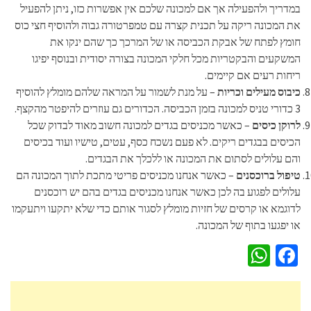
במדריך ולהפעילה אך אם למכונה שלכם אין אפשרות כזו, ניתן להפעיל
את המכונה ריקה על תכנית קצרה עם טמפרטורה גבוה ולהוסיף חצי כוס
חומץ לפתח של אבקת הכביסה או של המרכך כך שהם ינקו את
המשקעים והבקטריות מכל חלקי המכונה בצורה יסודית ובנוסף יפיגו
ריחות רעים אם קיימים.
כיבוס מעילים וכריות
– על מנת לשמור על המראה שלהם מומלץ להוסיף
3 כדורי טניס למכונה בזמן הכביסה. הכדורים גם עוזרים להיפטר מהקצף.
לרוקן כיסים
– כאשר מכניסים בגדים למכונה חשוב מאוד לבדוק שכל
הכיסים בבגדים ריקים. לא פעם נשכח כסף, עטים, טישיו ועוד בכיסים
והם עלולים לסתום את המכונה או ללכלך את הבגדים.
טיפול ברוכסנים
– כאשר אנחנו מכניסים פריטי מתכת לתוך המכונה הם
עלולים לפגוע בה לכן כאשר אנחנו מכניסים בגדים בהם יש רוכסנים
לדוגמא או קרסים של חזיות מומלץ לסגור אותם כדי שלא יתקעו ויתעקמו
או יפגעו בתוף של המכונה.
WhatsApp
Facebook