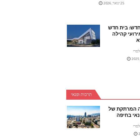
25 ינואר, 2026
דש: בית חדש
ירועי קהילה
א
לסרי
תרבות ופנאי
ה המרתקת של
אי בחיפה
לסרי