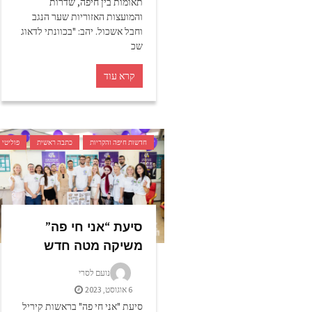
תאומות בין חיפה, שדרות
והמועצות האזוריות שער הנגב
וחבל אשכול. יהב: "בכוונתי לדאוג
שכ
קרא עוד
חדשות חיפה והקריות
כתבה ראשית
פוליטי
סיעת “אני חי פה”
משיקה מטה חדש
נועם לסרי
6 אוגוסט, 2023
סיעת "אני חי פה" בראשות קיריל