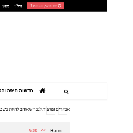
Ski
יום שישי, אוגוסט 7
נדל”ן
נופש
t
conten
השילוב בין רפואה טבעית לאורח חיים מוד
המדריך הצרכני המלא: כך תבחרו מערכת
חדשות חיפה והק
מתנות מהיציע: המדריך לרכישת ציוד ואב
המדריך המעשי לאזכרות, עלויות מצבה וז
אביזרים ומתנות לגבר שאוהב להיות בשט
אשפוז פסיכיאטרי ביתי: הגישה הדיסקר
השילוב בין רפואה טבעית לאורח חיים מוד
>>
נופש
Home