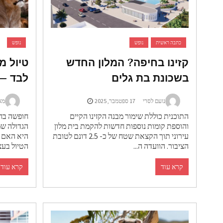
כתבה ראשית
נופש
נופש
קזינו בחיפה? המלון החדש
טיול מא
בשכונת בת גלים
לבד – 
נועם לסרי
17 ספטמבר, 2025
מא
התוכנית כוללת שימור מבנה הקזינו הקיים
חופשה בחו
והוספת קומות נוספות חדשות להקמת בית מלון
הגדולה שמ
עירוני תוך הקצאת שטח של כ- 2.5 דונם לטובת
היא האם ל
הציבור. הוועדה ה...
הטיול בעצמ
קרא עוד
קרא עוד