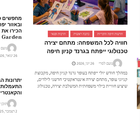
מחפשים ס
ובאזור יפ
ה
חדשות חיפה והקריות
כתבה ראשית
תרבות ופנאי
gic Garden
חוויה לכל המשפחה: מתחם יצירה
נועם 
טכנולוגי ייפתח בגרנד קניון חיפה
26 ינואר, 2026
נועם לסרי
26 יוני, 2026
במהלך חודש יולי ייפתח בעופר גרנד קניון חיפה, מקבוצת
יתרונות ה
קניוני עופר, מתחם יצירה אינטראקטיבי חדשני לילדים,
התעמלות 
שיציע חוויית בילוי משפחתית המשלבת יצירה, טכנולוג
והקאנטרי 
תוכן ש
2 דצמבר, 2025