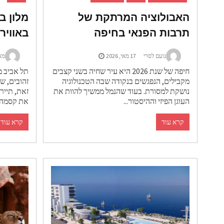
האבולוציה המרתקת של
מלון ב
תרבות הפנאי בחיפה
באוויר
נועם לסרי
17 מאי, 2026
מא
חיפה של שנת 2026 היא עיר שחיה בשני קצבים
תל אביב מ
מקבילים, הנפגשים בנקודה שבה הטכנולוגיה
זהובים, ש
נושקת למסורת. בעוד שהנמל ממשיך להוות את
זאת, תייר
העוגן הפיזי וההיסטור...
את קסמה 
קרא עוד
קרא עוד