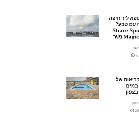
פא ליד חיפה
ה עם טבע?
כירו את Share Spa
Ma נשר
לסרי
בריאות של
במים
בצפון
יווקי