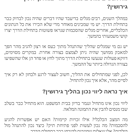
גירושין?
במהלך השנים, רבים מגלים בדיעבד שהיו דברים שהיה נכון לבדוק כבר
בתחילת הדרך. יש מי שמבינים מאוחר מדי שלא הכירו את כל הנתונים
הכלכליים, אחרים מגלים שהסכמות שנראו פשוטות בתחילת הדרך יצרו
קושי משמעותי בהמשך.
יש גם מי שמגלים שהליך שהתנהל מתוך כעס או רצון להגיב מהר הפך
למאבק ממושך שהיה ניתן לצמצם בצורה אחרת. במקרים מסוימים,
דווקא פעולות שנעשו בתחילת הדרך מתוך לחץ או פחד הן אלו שהשפיעו
בצורה הגדולה ביותר על ההמשך.
לכן, לפני שמתחילים את ההליך, חשוב לעצור לרגע ולבחון לא רק איך
לסיים מהר, אלא איך נכון להתחיל.
איך נראה ליווי נכון בהליך גירושין?
ליווי נכון אינו מתחיל ונגמר בדיון בבית המשפט. הוא מתחיל כבר בשלב
שבו מנסים להבין את התמונה המלאה.
מה המצב הכלכלי? אילו זכויות קיימות? האם יש אפשרות להגיע
להסכמות? מה נכון לעשות לפני פתיחת תיק? כיצד נכון להתנהל מול
הילדים? אלו שאלות שחייבות להיבחן כבר בתחילת הדרך.