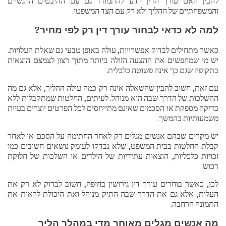
להבין האם עורך הדין יודע להתמודד גם עם ההיבטים הרגשיים
והמשפחתיים של ההליך ולא רק עם הצד המשפטי.
למה לא כדאי לבחור עורך דין רק לפי מחיר?
כאשר מתחילים לבדוק אפשרויות, עולה באופן טבעי גם שאלת העלויות.
יש מי שמחפשים את ההצעה הזולה ביותר מתוך רצון לצמצם הוצאות
בתקופה שגם כך אינה פשוטה כלכלית.
עם זאת, חשוב להבין שהשאלה אינה רק כמה עולה ההליך, אלא גם מה
ההשלכות של הדרך שבה הוא מנוהל. לעיתים, החלטות שמתקבלות ללא
בדיקה מספקת או הסכמים שאינם מתייחסים לכל הפרטים יוצרים בעיות
משמעותיות בהמשך.
יש מקרים שבהם אנשים מגלים רק לאחר החתימה על הסכם או לאחר
קבלת החלטות בבית המשפט, שלא נבדקו לעומק נושאים חשובים כמו
זכויות כלכליות, הוצאות עתידיות של הילדים או השלכות של חלוקת
רכוש.
לכן, כאשר בוחרים עורך דין גירושין בחיפה, חשוב לבדוק לא רק את
העלות, אלא גם את הדרך שבה התיק מנוהל ואת היכולת לראות את
התמונה הרחבה.
מה אנשים מגלים מאוחר מדי במהלך הליך