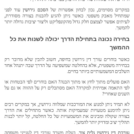
במקרים מסוימים, נכון לבחון אפשרות של
הסכם גירושין
עוד לפני
שמתחיל מאבק משפטי. כאשר ניתן להגיע להבנות בצורה מסודרת,
לעיתים אפשר לצמצם חלק גדול מהקונפליקט וליצור יציבות גדולה יותר
להמשך.
בחירה נכונה בתחילת הדרך יכולה לשנות את כל
ההמשך
כאשר בוחרים עורך דין גירושין בחיפה, חשוב להבין שלא מדובר רק
בבחירה משפטית, אלא בהחלטה שמשפיעה על הדרך שבה יתנהל אחד
השלבים המשמעותיים ביותר בחיים.
האם פועלים מתוך לחץ או מתוך הבנה? האם בוחרים לפי הבטחות או
לפי התאמה אמיתית למקרה? האם מסתכלים רק על ההווה או גם על
השנים שאחרי?
לא תמיד ניתן למנוע את המורכבות שמלווה גירושין, אך במקרים רבים
ניתן להימנע מטעויות שמעמיקות אותה. כאשר מתחילים את הדרך
בצורה שקולה ומבינים את המשמעויות של כל החלטה, קל יותר לבנות
תהליך יציב ומדויק יותר להמשך.
עורכת דין גירושין גלית צור
, בעלת משרד עורכי דין לענייני משפחה