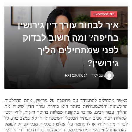
אביזרים ומתנות לגבר שאוהב להיות בשטח
UNCATEGORIZED
אשפוז פסיכיאטרי ביתי: הגישה הדיסקרטית שמשנה את כללי המשחק בבריאות הנפש
איך לבחור עורך דין גירושין
בחיפה? ומה חשוב לבדוק
לפני שמתחילים הליך
גירושין?
נועם לסרי
24 מאי, 2026
כאשר מתחילים להתמודד עם מחשבה על גירושין, אחת ההחלטות
הראשונות והמשמעותיות ביותר היא בחירת עורך הדין שילווה את
ההליך. עבור רבים, מדובר בתקופה שמלווה בחוסר ודאות, לחץ רגשי
ושאלות רבות סביב העתיד הכלכלי והמשפחתי. דווקא במצב כזה, קל
לבחור מתוך לחץ או להסתמך על המלצות כלליות מבלי לבדוק לעומק
האם אותו ליווי באמת מתאים למקרה הספציפי. בחירת עורך דין גירושין