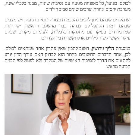
לכולם. בפועל, כל משפחה מגיעה עם נסיבות שונות, מבנה כלכלי שונה,
מערכת יחסים אחרת וצרכים שונים סביב הילדים.
יש מקרים שבהם ניתן להגיע להסכמות בצורה יחסית רגועה, ויש מצבים
שבהם רמת הקונפליקט גבוהה כבר מהשלב הראשון. יש זוגות
שמתמודדים בעיקר עם מחלוקות כלכליות, ולעומתם מקרים שבהם
עיקר הקושי קשור לילדים או לתקשורת בין הצדדים.
במסגרת
הליך גירושין
, חשוב להבין שאין פתרון אחד שמתאים לכולם.
לכן, אחד הדברים החשובים ביותר הוא לבדוק האם עורך הדין יודע
להתאים את הדרך לנסיבות האישיות של המקרה ולא לפעול לפי תבנית
קבועה מראש.