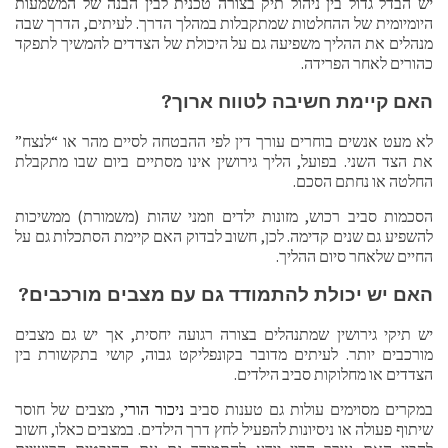
יש הבדל גדול בין ניהול תיק בצורה טכנית לבין הבנה של המשמעות
היומיומית של ההחלטות שמתקבלות במהלך הדרך. לעיתים, הדרך שבה
מנהלים את ההליך משפיעה גם על היכולת של הצדדים להמשיך לתפקד
כהורים לאחר הפרידה.
האם קיימת חשיבה לטווח ארוך?
לא מעט אנשים בוחרים עורך דין לפי ההבטחה לסיים מהר או “לנצח”
את הצד השני. בפועל, הליך גירושין אינו מסתיים ביום שבו מתקבלת
החלטה או נחתם הסכם.
הסכמות סביב רכוש, מזונות ילדים וזמני שהות (משמורת) ממשיכות
להשפיע גם שנים קדימה. לכן, חשוב לבדוק האם קיימת הסתכלות גם על
החיים שלאחר סיום ההליך.
האם יש יכולת להתמודד גם עם מצבים מורכבים?
יש תיקי גירושין שמתנהלים בצורה רגועה יחסית, אך יש גם מצבים
מורכבים יותר. לעיתים מדובר בקונפליקט גבוה, קושי בתקשורת בין
הצדדים או מחלוקות סביב הילדים.
במקרים מסוימים עולות גם טענות סביב
ניכור הורי
, מצבים של חוסר
שיתוף פעולה או ניסיונות להפעיל לחץ דרך הילדים. במצבים כאלו, חשוב