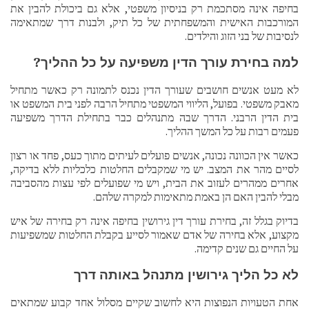
בחיפה אינה מסתכמת רק בניסיון משפטי, אלא גם ביכולת להבין את
המורכבות האישית והמשפחתית של כל תיק, ולבנות דרך שמתאימה
לנסיבות של בני הזוג והילדים.
למה בחירת עורך הדין משפיעה על כל ההליך?
לא מעט אנשים חושבים שעורך הדין נכנס לתמונה רק כאשר מתחיל
מאבק משפטי. בפועל, הליווי המשפטי מתחיל הרבה לפני בית המשפט או
בית הדין הרבני. הדרך שבה מתנהלים כבר בתחילת הדרך משפיעה
פעמים רבות על כל המשך ההליך.
כאשר אין הכוונה נכונה, אנשים פועלים לעיתים מתוך כעס, פחד או רצון
לסיים מהר את המצב. יש מי שמקבלים החלטות כלכליות ללא בדיקה,
אחרים ממהרים לעזוב את הבית, ויש מי שפועלים לפי עצות מהסביבה
מבלי להבין האם הן באמת מתאימות למקרה שלהם.
בדיוק בגלל זה, בחירת עורך דין גירושין בחיפה אינה רק בחירה של איש
מקצוע, אלא בחירה של אדם שאמור לסייע בקבלת החלטות שמשפיעות
על החיים גם שנים קדימה.
לא כל הליך גירושין מתנהל באותה דרך
אחת הטעויות הנפוצות היא לחשוב שקיים מסלול אחד קבוע שמתאים