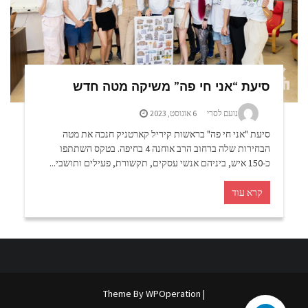
סיעת “אני חי פה” משיקה מטה חדש
נועם לסרי
6 אוגוסט, 2023
סיעת "אני חי פה" בראשות קיריל קארטניק חנכה את מטה
הבחירות שלה ברחוב הרב אוחנה 4 בחיפה. בטקס השתתפו
כ-150 איש, ביניהם אנשי עסקים, תקשורת, פעילים ותושבי...
קרא עוד
WPOperation
| Theme By