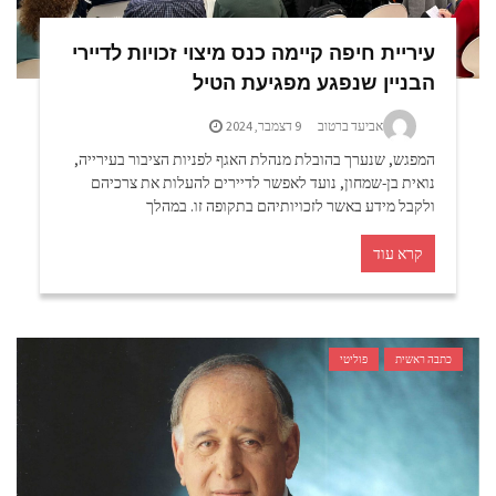
עיריית חיפה קיימה כנס מיצוי זכויות לדיירי
הבניין שנפגע מפגיעת הטיל
אביעד ברטוב
9 דצמבר, 2024
המפגש, שנערך בהובלת מנהלת האגף לפניות הציבור בעירייה,
נואית בן-שמחון, נועד לאפשר לדיירים להעלות את צרכיהם
ולקבל מידע באשר לזכויותיהם בתקופה זו. במהלך
קרא עוד
כתבה ראשית
פוליטי