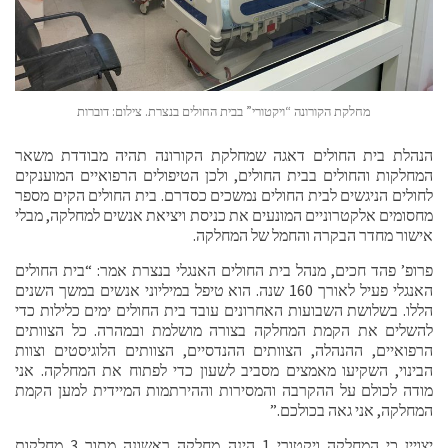
מחלקת הקורונה “ויקטורי” בבית החולים בנצרת. צילום: דוברות
הנהלת בית החולים דאגה שמחלקת הקורונה תהיה מבודדת משאר
המחלקות והחולים בבית החולים, ולכן הטיפולים הרפואיים המוענקים
לחולים הניגשים לבית החולים נמשכים כסדרם. בית החולים הקים מספר
מחסומים אלקטרוניים המונעים את כניסת ויציאת אנשים למחלקה, מבלי
אישור מחדר הבקרה והחמל של המחלקה.
פרופ’ פהד חכים, מנהל בית החולים האנגלי בנצרת אמר: “בית החולים
האנגלי פעיל לאורך 160 שנה. הוא טיפל במיליוני אנשים במשך השנים
הללו. בשלושת השבועות האחרונים עובד בית החולים ימים כלילות כדי
להשלים את הקמת המחלקה בצורה מושלמת ובמהרה. כל הצוותים
הרפואיים, ההנהלה, הצוותים ההנדסיים, הצוותים הלוגיסטים וצוות
הבינוי, השקיעו מאמצים מסביב לשעון כדי לפתוח את המחלקה. אני
מודה לכולם על ההקרבה והמסירות וההירתמות המיידית למען הקמת
המחלקה, אני גאה בכולכם.”
יצויין כי המחלקה ויקטורי 1 הינה מחלקה ראשונה מתוך 3 מחלקות