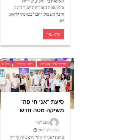
תאומות בין חיפה, שדרות
והמועצות האזוריות שער הנגב
וחבל אשכול. יהב: "בכוונתי לדאוג
שכ
קרא עוד
חדשות חיפה והקריות
כתבה ראשית
פוליטי
סיעת “אני חי פה”
משיקה מטה חדש
נועם לסרי
6 אוגוסט, 2023
סיעת "אני חי פה" בראשות קיריל