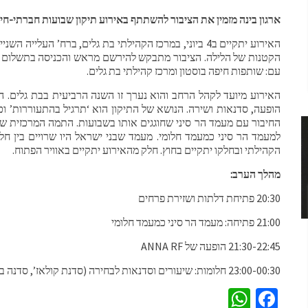
ארגון בינה מזמין את הציבור להשתתף באירוע תיקון שבועות חברתי-חיל
עם: שותפות חיפה בוסטון ומרכז קהילתי בת גלים.
האירוע מיועד לקהל הרחב והוא נערך זו השנה הרביעית בבת גלים. הת
הופעה, סדנאות ושירה. הנושא של התיקון הוא ‘תרגיל בהתעוררות’ וכ
החיבור עם מעמד הר סיני שחוגגים אותו בשבועות. התמה המרכזית 
למעמד הר סיני כמעמד חלומי. מעמד שבני ישראל היו שרויים בין חלו
הקהילתי ובחלקו יתקיים בחוץ. חלק מהאירוע יתקיים באוויר הפתוח.
מהלך הערב:
20:30 פתיחת דלתות ושזירת פרחים
21:00 פתיחה: מעמד הר סיני כמעמד חלומי
21:30-22:45 הופעה של ANNA RF
23:00-00:30 חלומות: שיעורים וסדנאות לבחירה (סדנת קולאז’, סדנה בתנועה ,2 סדנאות לימוד)
WhatsApp
Facebook