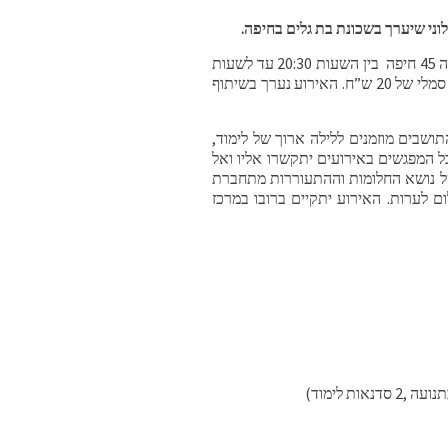
וני שיערך בשכונת בת גלים בחיפה.
האירוע יתקיים ב4 ביוני, במרכז הקהילתי בת גלים, ברח’ העלייה השנייה 45 חיפה בין השעות 20:30 עד לשעות
הקטנות של הלילה. הציבור מתבקש להירשם מראש והכניסה בתשלום סמלי של 20 ש”ח. האירוע נערך בשיתוף
ושבים מוזמנים ללילה ארוך של לימוד,
ל המפגשים באירועים יתקשרו אליו ואל
של נושא החלומות וההתעוררות מתחברת
ם לערות. האירוע יתקיים ברובו במרכז