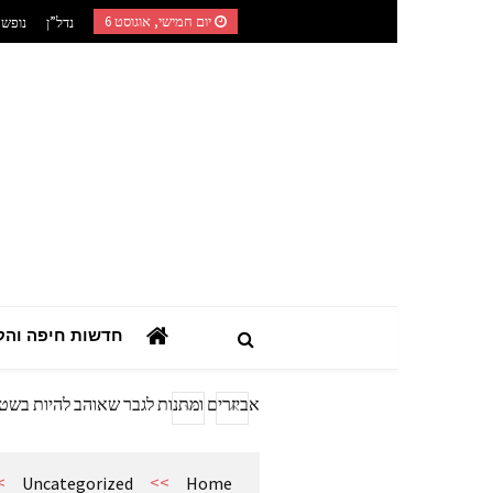
Ski
יום חמישי, אוגוסט 6
נדל”ן
נופש
t
conten
השילוב בין רפואה טבעית לאורח חיים מוד
המדריך הצרכני המלא: כך תבחרו מערכת
חדשות חיפה והק
מתנות מהיציע: המדריך לרכישת ציוד ואב
המדריך המעשי לאזכרות, עלויות מצבה וז
אביזרים ומתנות לגבר שאוהב להיות בשט
אשפוז פסיכיאטרי ביתי: הגישה הדיסקר
השילוב בין רפואה טבעית לאורח חיים מוד
>
>>
Uncategorized
Home