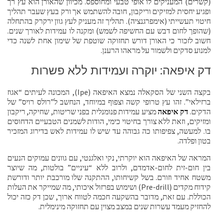
(קשרים) המעניקים לו אופי טבעי ומחוספס. מכיוון שהאורן הוא עץ רך
ופגיע יחסית למזיקים וריקבון, חובה להשתמש אך ורק בעץ שעבר תהליך
חיטוי תעשייתי (אימפרגנציה). תהליך זה מעניק לעץ גוון ירקרק בהתחלה
(שהופך לחום דבש עם החשיפה לשמש) ומקנה לו עמידות לאורך שנים.
חשוב לזכור כי האורן דורש תחזוקה שוטפת של שימון אחת לשנה כדי
למנוע סדקים ולשמור על מראהו הרענן.
דק איפאה: יוקרה ועמידות ללא פשרות
בקצה השני של הסקאלה נמצא האיפאה (Ipe), המכונה לעיתים “אגוז
ברזילאי”. זהו עץ טרופי קשה וצפוף במיוחד, הנחשב ל”רולס רויס” של
הדקים.
דק איפאה
מציע עמידות פנומנלית בפני שריטות, שחיקה, ריקבון
ומזיקים, וזאת ללא צורך בחיטוי כימי, הודות לשמנים הטבעיים הדחוסים
בו. למעשה, צפיפותו כה גבוהה עד שיש לו עמידות לאש בדירוג המזכיר
בטון ופלדה.
המראה של האיפאה הוא יוקרתי, נקי ואלגנטי, עם גוונים עמוקים הנעים
בין חום-זית לחום-אדמדם, ולרוב ללא “עיניים” בולטות, מה שיוצר
משטח אחיד וזורם. בשל קשיחותו, ההתקנה שלו מורכבת יותר ודורשת
קידוח מקדים (Pre-drill) ושימוש בפרזול איכותי, מה שמייקר את העלות
הכוללת. עם זאת, מדובר בהשקעה חכמה לטווח ארוך, שכן דק כזה יכול
להחזיק מעמד עשרות שנים במצב מצוין עם תחזוקה מינימלית.