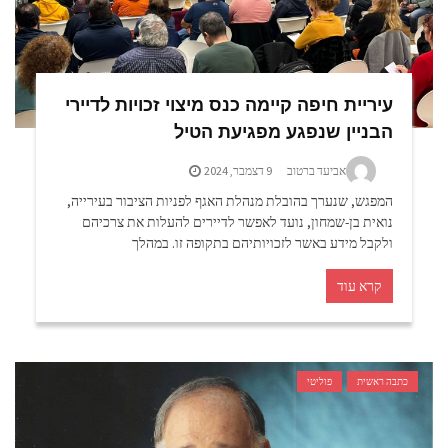
עיריית חיפה קיימה כנס מיצוי זכויות לדיירי
הבניין שנפגע מפגיעת הטיל
אביעד ברטוב
9 דצמבר, 2024
המפגש, שנערך בהובלת מנהלת האגף לפניות הציבור בעירייה,
נואית בן-שמחון, נועד לאפשר לדיירים להעלות את צרכיהם
ולקבל מידע באשר לזכויותיהם בתקופה זו. במהלך
קרא עוד
כתבה ראשית
פוליטי