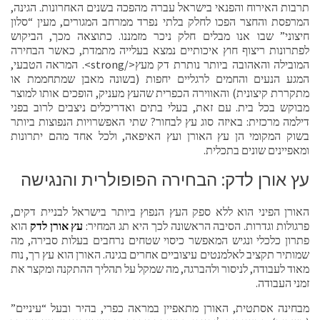
תרבות האירוח והפנאי בישראל עברה מהפכה בשנים האחרונות. הגינה,
המרפסת והחצר הפכו לחלק בלתי נפרד ממרחב המגורים, מעין “סלון
חיצוני” שבו אנו מבלים חלק ניכר מזמננו. כתוצאה מכך, הביקוש
לפתרונות ריצוף חוץ איכותיים נמצא בעלייה מתמדת, כאשר הבחירה
המובילה והאהובה ביותר נותרת דק מעץ</strong>. המראה הטבעי,
המגע הנעים והחמים לרגליים יחפות (בשונה מאבן שמתחממת או
מתקררת קיצונית) והאווירה הכפרית שהעץ מעניק, הופכים אותו למוצר
מבוקש בכל בית. עם זאת, בעלי בתים ואדריכלים ניצבים לרוב בפני
דילמה מרכזית: באיזה סוג עץ לבחור? שתי האפשרויות הנפוצות ביותר
בשוק המקומי הן עץ האורן ועץ האיפאה, ולכל אחד מהם יתרונות
ומאפיינים שונים בתכלית.
עץ אורן לדק: הבחירה הפופולרית והנגישה
האורן הפיני הוא ללא ספק העץ הנפוץ ביותר בישראל לבניית דקים,
פרגולות וגדרות. הסיבה הראשונה לכך היא תג המחיר:
עץ אורן לדק
הוא
פתרון כלכלי ונגיש המאפשר כיסוי שטחים נרחבים בעלות סבירה, מה
שמותיר תקציב לאלמנטים עיצוביים אחרים בגינה. האורן הוא עץ רך, נוח
מאוד לעבודה, לניסור ולהברגה, מה שמקל על תהליך ההתקנה ומקצר את
זמני העבודה.
מבחינה אסתטית, האורן מתאפיין במראה כפרי, בהיר ובעל “עיניים”