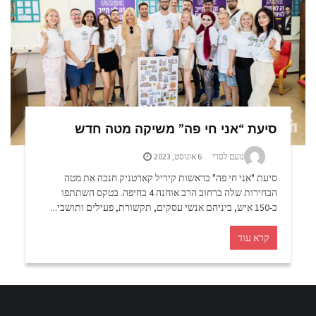
סיעת “אני חי פה” משיקה מטה חדש
נועם לסרי
6 אוגוסט, 2023
סיעת "אני חי פה" בראשות קיריל קארטניק חנכה את מטה
הבחירות שלה ברחוב הרב אוחנה 4 בחיפה. בטקס השתתפו
כ-150 איש, ביניהם אנשי עסקים, תקשורת, פעילים ותושבי...
קרא עוד