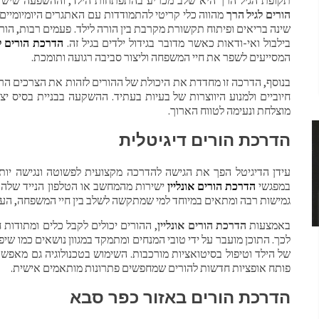
הורים לגיל הרך
מהווה כלי קריטי להתמודדות עם האתגרים היומיומיים 
שינה בריאים ופיתוח תקשורת מקרבת בין הורה לילד. פעמים רבות, ה
בילבול ואי-ודאות כאשר מדובר בגידול ילדים בגיל זה.
הדרכת הורים ל
המסייעים לשפר את חיי המשפחה וליצור סביבה רגועה ותומכת.
בנוסף, הדרכה זו מחדדת את היכולת של ההורים לזהות את הצרכים הרגש
חיוביים ולמנוע היווצרות של בעיות בעתיד. ההשקעה בבניית בסיס י
מוצלחת ונעימה לטווח הארוך.
הדרכת הורים דיגיטלית
עידן הדיגיטל הפך את הגישה להדרכה מקצועית לפשוטה ונגישה יותר
במפגשי
הדרכת הורים אונליין
ישירות מהמחשב או הטלפון הנייד שלהם
גמישות רבה ומתאים במיוחד למי שמתקשה לשלב בין חיי המשפחה, העבו
באמצעות
הדרכת הורים אונליין
, ההורים יכולים לקבל כלים ומתודות 
לכך. התוכן מועבר על ידי טובי המנחים ומתמקד במגוון נושאים כמו שיפ
של הילד וטיפול בסיטואציות מורכבות. השימוש בטכנולוגיה גם מאפש
פותח אופציות חדשות להורים שמחפשים פתרונות מותאמים אישית.
הדרכת הורים באזור כפר סבא