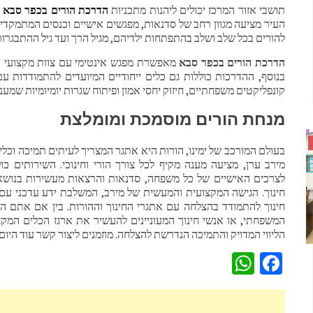
תושבי אזור המרכז יכולים ליהנות מתכניות
הדרכת הורים בכפר סבא
ה
העיר מציעה מגוון רחב של סדנאות, מפגשים אישיים וכנסים המתמקד
להורים בכל שלב ושלב בהתפתחות ילדיהם, מגיל הרך ועד גיל ההתבגרות
הדרכת הורים בכפר סבא
מאפשרת מפגש אינטימי עם צוות מקצועי 
בנוסף, ההדרכות כוללות גם כלים ייחודיים המיועדים להתמודדות ע
קונפליקטים משפחתיים, חיזוק יחסי אמון ופיתוח שגרות יומיומיות שמעני
מנחת הורים מוסמכת ומומלצת
בעולם המורכב של ימינו, הורות היא אתגר המצריך לעיתים תמיכה וכלים
מירב ערן, מציעה מענה מקיף לכל צורך הורי וחינוכי. השירותים 
לצרכים האישיים של כל משפחה, סדנאות והרצאות מעשירות בנושאי 
חינוך. הגישה המקצועית והמעשית של מירב, המשלבת ידע עדכני עם כ
חינוך להתמודד בהצלחה עם אתגרי החינוך וההורות. בין אם אתם 
המשפחתי, או אנשי חינוך המעוניינים להעשיר את ארגז הכלים המק
הליווי המדויק והתמיכה הנדרשת להצלחה. מוזמנים ליצור קשר עוד היום: 52-5706412
WhatsApp
Facebook