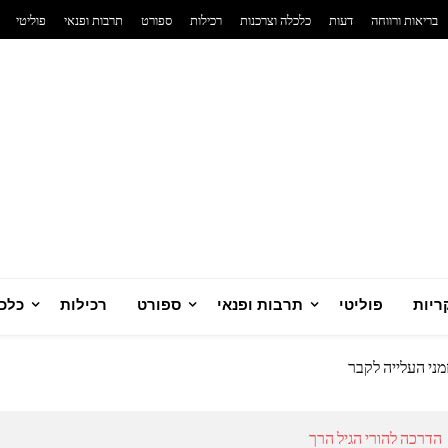
בריאות ורווחה
דעות
כלכלה וצרכנות
רכילות
ספורט
תרבות ופנאי
פוליטי
רני
ריות
פוליטי
תרבות ופנאי
ספורט
רכילות
כלכל
 סולארית ביתית מנצחת
יזרי כדורגל לאוהדים שחיים את המשחק
מני העלייה לקבר
ח
טית שמשנה את כללי המשחק בבריאות הנפש
הדרכה להורי הגיל הרך