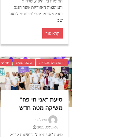
תאומות בין חיפה, שדרות
והמועצות האזוריות שער הנגב
וחבל אשכול. יהב: "בכוונתי לדאוג
שכ
קרא עוד
חדשות חיפה והקריות
כתבה ראשית
פוליטי
סיעת “אני חי פה”
משיקה מטה חדש
נועם לסרי
6 אוגוסט, 2023
סיעת "אני חי פה" בראשות קיריל