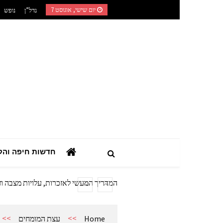
Ski
יום שישי, אוגוסט 7
נדל”ן
נופש
t
conten
השילוב בין רפואה טבעית לאורח חיים מוד
חדשות חיפה והק
המדריך הצרכני המלא: כך תבחרו מערכת
מתנות מהיציע: המדריך לרכישת ציוד ואב
המדריך המעשי לאזכרות, עלויות מצבה וז
אביזרים ומתנות לגבר שאוהב להיות בשט
אשפוז פסיכיאטרי ביתי: הגישה הדיסקר
>>
>>
Home
עצת המומחים