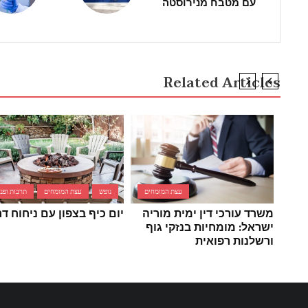
עם מטבח מנירוסטה
Related Articles
עצת המומחים
נופש
עצת המומחים
תרבות ופנא
משרד עורכי דין ימית מוריה
יום כיף בצפון עם ניחוח דר
ישראל: מומחיות בנזקי גוף
ורשלנות רפואית