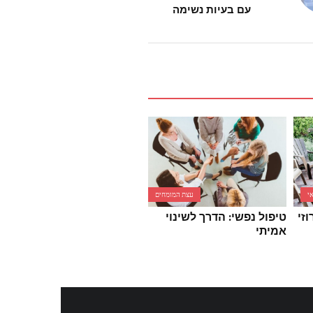
עם בעיות נשימה
נדל"ן
עצת המומחים
י
עצת המומחים
הזדמנות נדל”ן ייחודית
וזי
טיפול נפשי: הדרך לשינוי
בעתלית: בתים למכירה
אמיתי
בעתלית במיקום מושלם