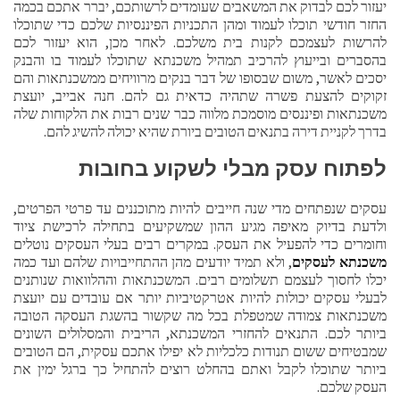
יעזור לכם לבדוק את המשאבים שעומדים לרשותכם, יברר אתכם בכמה
החזר חודשי תוכלו לעמוד ומהן התכניות הפיננסיות שלכם כדי שתוכלו
להרשות לעצמכם לקנות בית משלכם. לאחר מכן, הוא יעזור לכם
בהסברים ובייעוץ להרכיב תמהיל משכנתא שתוכלו לעמוד בו והבנק
יסכים לאשר, משום שבסופו של דבר בנקים מרוויחים ממשכנתאות והם
זקוקים להצעת פשרה שתהיה כדאית גם להם. חנה אבייב, יועצת
משכנתאות ופיננסים מוסמכת מלווה כבר שנים רבות את הלקוחות שלה
בדרך לקניית דירה בתנאים הטובים ביורת שהיא יכולה להשיג להם.
לפתוח עסק מבלי לשקוע בחובות
עסקים שנפתחים מדי שנה חייבים להיות מתוכננים עד פרטי הפרטים,
ולדעת בדיוק מאיפה מגיע ההון שמשקיעים בתחילה לרכישת ציוד
וחומרים כדי להפעיל את העסק. במקרים רבים בעלי העסקים נוטלים
משכנתא לעסקים
, ולא תמיד יודעים מהן ההתחייבויות שלהם ועד כמה
יכלו לחסוך לעצמם תשלומים רבים. המשכנתאות וההלוואות שנותנים
לבעלי עסקים יכולות להיות אטרקטיביות יותר אם עובדים עם יועצת
משכנתאות צמודה שמטפלת בכל מה שקשור בהשגת העסקה הטובה
ביותר לכם. התנאים להחזרי המשכנתא, הריבית והמסלולים השונים
שמבטיחים ששום תנודות כלכליות לא יפילו אתכם עסקית, הם הטובים
ביותר שתוכלו לקבל ואתם בהחלט רוצים להתחיל כך ברגל ימין את
העסק שלכם.