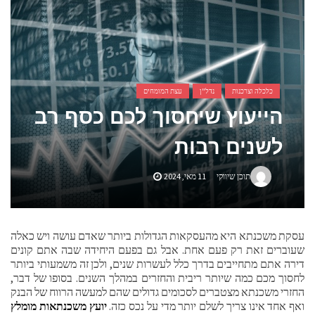
אביזרים ומתנות לגבר שאוהב להיות בשטח
אשפוז פסיכיאטרי ביתי: הגישה הדיסקרטית שמשנה את כללי המשחק בבריאות הנפש
כלכלה וצרכנות
נדל"ן
עצת המומחים
הייעוץ שיחסוך לכם כסף רב
לשנים רבות
תוכן שיווקי
11 מאי, 2024
עסקת משכנתא היא מהעסקאות הגדולות ביותר שאדם עושה ויש כאלה
שעוברים זאת רק פעם אחת. אבל גם בפעם היחידה שבה אתם קונים
דירה אתם מתחייבים בדרך כלל לעשרות שנים, ולכן זה משמעותי ביותר
לחסוך מכם כמה שיותר ריבית והחזרים במהלך השנים. בסופו של דבר,
החזרי משכנתא מצטברים לסכומים גדולים שהם למעשה הרווח של הבנק
ואף אחד אינו צריך לשלם יותר מדי על נכס כזה.
יועץ משכנתאות מומלץ