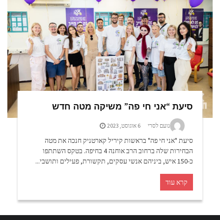
סיעת “אני חי פה” משיקה מטה חדש
נועם לסרי
6 אוגוסט, 2023
סיעת "אני חי פה" בראשות קיריל קארטניק חנכה את מטה
הבחירות שלה ברחוב הרב אוחנה 4 בחיפה. בטקס השתתפו
כ-150 איש, ביניהם אנשי עסקים, תקשורת, פעילים ותושבי...
קרא עוד