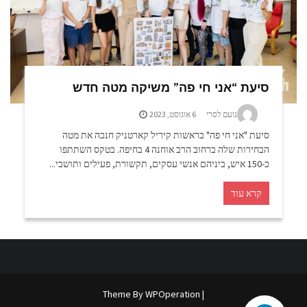
סיעת “אני חי פה” משיקה מטה חדש
נועם לסרי
6 אוגוסט, 2023
סיעת "אני חי פה" בראשות קיריל קארטניק חנכה את מטה
הבחירות שלה ברחוב הרב אוחנה 4 בחיפה. בטקס השתתפו
כ-150 איש, ביניהם אנשי עסקים, תקשורת, פעילים ותושבי...
קרא עוד
WPOperation
| Theme By