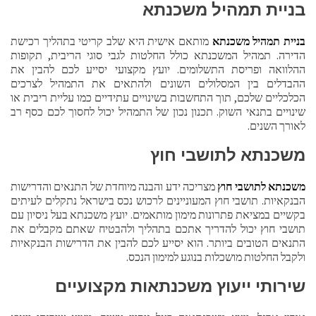
בניית תמהיל משכנתא
בניית תמהיל משכנתא
מותאם אישית היא שלב קריטי בתהליך רכישת
הדירה. תמהיל המשכנתא כולל החלטות לגבי סוגי הריבית, תקופות
ההלוואה ופריסת התשלומים. יועץ מקצועי יסייע לכם להבין את
ההבדלים בין המסלולים השונים ולהתאים את התמהיל לצרכים
הכלכליים שלכם, תוך התחשבות בשינויים עתידיים כמו עליית ריבית או
שינויים בתנאי השוק. תכנון נכון של התמהיל יכול לחסוך לכם כסף רב
לאורך השנים.
משכנתא לתושבי חוץ
משכנתא לתושבי חוץ
מצריכה ידע והבנה מיוחדת של התנאים והדרישות
הבנקאיות. תושבי חוץ המעוניינים לרכוש נכס בישראל נתקלים לעיתים
בקשיים במציאת פתרונות מימון מותאמים. יועץ משכנתא בעל ניסיון עם
תושבי חוץ יכול להדריך אתכם בתהליך ולהבטיח שאתם מקבלים את
התנאים הטובים ביותר. הוא יסייע לכם להבין את הדרישות הבנקאיות
ולקבל החלטות מושכלות בנוגע למימון הנכס.
שירותי ייעוץ משכנתאות מקצועיים