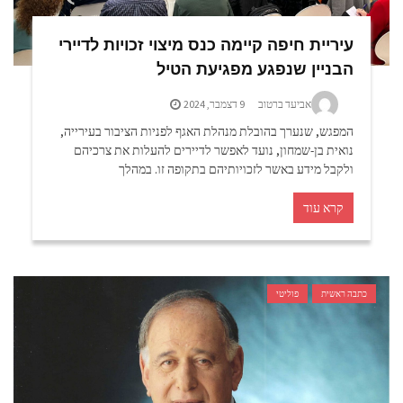
עיריית חיפה קיימה כנס מיצוי זכויות לדיירי
הבניין שנפגע מפגיעת הטיל
אביעד ברטוב
9 דצמבר, 2024
המפגש, שנערך בהובלת מנהלת האגף לפניות הציבור בעירייה,
נואית בן-שמחון, נועד לאפשר לדיירים להעלות את צרכיהם
ולקבל מידע באשר לזכויותיהם בתקופה זו. במהלך
קרא עוד
כתבה ראשית
פוליטי