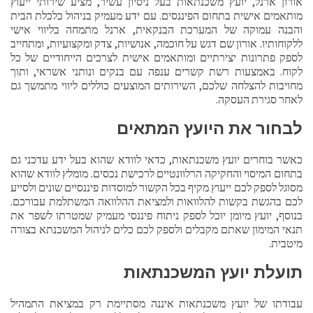
אורון ארנל, יועץ משכנתאות בעל ניסיון עשיר, מציע שירותי ייעוץ
מותאמים אישית בתחום הפיננסים. עם ידע מעמיק בניהול כלכלת הבית
והבנה עמוקה של המערכת הבנקאית, ארנל מתמחה בליווי אישי
ללקוחותיו. אורון שם דגש על חוכמה, אנושיות, צדק ומקצועיות, ומתחייב
לספק פתרונות יצירתיים ומותאמים אישית לצרכים הייחודיים של כל
לקוח. באמצעות רשת קשרים ענפה עם בנקים ונותני אשראי, ותוך
מחויבות להצלחה שלכם, השירותים המוצעים כוללים ליווי מתמשך גם
לאחר סגירת העסקה.
לבחור את היועץ המתאים
כאשר בוחרים יועץ משכנתאות, כדאי לוודא שהוא בעל ידע עדכני גם
בתחום המיסוי והחקיקה הרלוונטיים לרכישת נכסים. מומלץ לוודא שהוא
מסוגל לספק לכם ייעוץ מקיף בכל הקשור למוסדות פיננסיים שונים ולסייע
לכם בהגשת בקשות להלוואות ולמציאת ההלוואה המשתלמת עבורכם.
בנוסף, יועץ מיומן יוכל לספק ניתוח פיננסי מעמיק שמטרתו לשפר את
תנאי המימון שאתם מקבלים ולספק לכם כלים לניהול המשכנתא בצורה
מיטבית.
תועלת יועץ המשכנתאות
עבודתו של יועץ משכנתאות איננה מסתיימת רק במציאת התמהיל