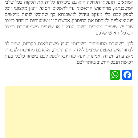
המתאים. תועלתו הגדולה היא גם ביכולתו ללוות את הלקוח בכל שלבי
המשכנתא, מהחיפוש הראשוני עד לתשלום הסופי. יועץ מקצועי יוכל
לספק לכם כלי מעקב וניהול למשכנתא כך שתוכלו לזהות מוקשים
פוטנציאליים ולמקסם את החיסכון. אפשרות זו משמעותית במיוחד במצב
שבו יש שינויים מהירים בשוק הנדל”ן או שינויים משמעותיים במצב
הכלכלי האישי שלכם.
לכן, כשהנכם מתעניינים בשירותי ייעוץ משכנתאות בקריות, שימו לב
לבחור איש מקצוע שמציע לא רק ידע וניסיון, אלא גם מחויבות לעבודה
מקצועית, יושרה ואמינות. יועץ כזה יוכל לספק לכם ביטחון כלכלי בעת
רכישת הנכס החשוב ביותר לכם.
WhatsApp
Facebook