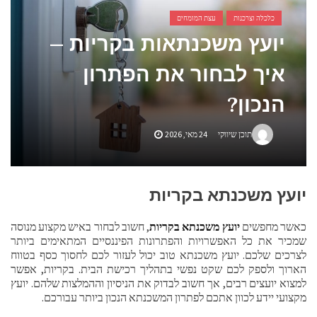
אביזרים ומתנות לגבר שאוהב להיות בשטח
כלכלה וצרכנות
עצת המומחים
יועץ משכנתאות בקריות –
אשפוז פסיכיאטרי ביתי: הגישה הדיסקרטית שמשנה את כללי המשחק בבריאות הנפש
איך לבחור את הפתרון
הנכון?
תוכן שיווקי
24 מאי, 2026
יועץ משכנתא בקריות
כאשר מחפשים
יועץ משכנתא בקריות
, חשוב לבחור באיש מקצוע מנוסה
שמכיר את כל האפשרויות והפתרונות הפיננסיים המתאימים ביותר
לצרכים שלכם. יועץ משכנתא טוב יכול לעזור לכם לחסוך כסף בטווח
הארוך ולספק לכם שקט נפשי בתהליך רכישת הבית. בקריות, אפשר
למצוא יועצים רבים, אך חשוב לבדוק את הניסיון וההמלצות שלהם. יועץ
מקצועי יידע לכוון אתכם לפתרון המשכנתא הנכון ביותר עבורכם.