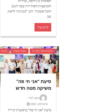
תאומות בין חיפה, שדרות
והמועצות האזוריות שער הנגב
וחבל אשכול. יהב: "בכוונתי לדאוג
שכ
קרא עוד
חדשות חיפה והקריות
כתבה ראשית
פוליטי
סיעת “אני חי פה”
משיקה מטה חדש
נועם לסרי
6 אוגוסט, 2023
סיעת "אני חי פה" בראשות קיריל