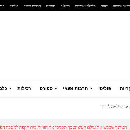
יאות ורווחה
דעות
כלכלה וצרכנות
רכילות
ספורט
תרבות ופנאי
פוליטי
חדש
רני
ריות
פוליטי
תרבות ופנאי
ספורט
רכילות
כלכל
 סולארית ביתית מנצחת
יזרי כדורגל לאוהדים שחיים את המשחק
מני העלייה לקבר
ח
טית שמשנה את כללי המשחק בבריאות הנפש
הטרנד שכבש את עולם העיצוב: כך תכניסו את חוויית בית הקפה למטבח הפ