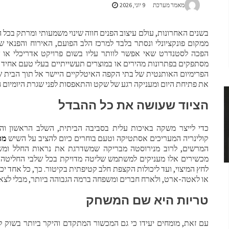
מאמר מערכת
9 יוני, 2026
בשנים האחרונות, עולם עיצוב הפנים חווה שינוי משמעותי ומרתק בכל 
ממקום פונקציונלי ונסתר בלבד למרכז הלב הפועם, האירוח והפנאי ש
הפכה לסטנדרט שאי אפשר לוותר עליו בשום פרויקט אדריכלי או ש
מסתפקים בפתרונות מהירים או במוצרים תעשייתיים בעלי טעם אחיד 
הפרימיום האותנטית של בתי הקפה האיטלקיים היישר אל תוך הבית של
את פתיחת היום ומעניקה רגע של שקט והתאפסות לפני שגרת היומיום 
הציוד שעושה את כל ההבדל
כדי לייצר משקה באיכות עלית בסביבה הביתית, השלב הראשון והקר
קולינריה המעריכים אסתטיקה וטעם בוחרים כיום להציב על השיש
מכ
המרשים, לרוב מנירוסטה מבריקה שמשדרגת את נראות החלל ומש
מכשירים אלו מעניקים למשתמש שליטה מדויקת בכל שלבי החליטה.
לחץ המיצוי, ועד ליכולות הקצפת חלב קטיפתית בקיטור. כך, כל אחד יכ
או לאטה-ארט, ולארח חברים ומשפחה ברמה הגבוהה ביותר, מבלי לצא
טריות היא שם המשחק
עם זאת, מומחים יעידו כי גם המכשור המתקדם והיקר ביותר בשוק 