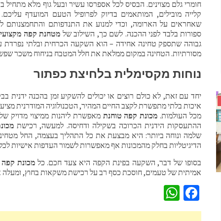
חומרי גלם מצוינים. הבסיס לכל אספרסו עשיר ובעל גוף מלא מתחיל 
קלייה מובילים, המותאמים בדיוק לפרופיל הטעם המועדף עליכם. 
שאחראים על הארומה, וכדי למנוע את התנדפותם והתחמצנותם לאח
ספורות בלבד לפני ההכנה. לשם כך, השילוב של
מטחנת קפה מקצועי
גבוהה שתספק טחינה אחידה – הוא השקעה הכרחית ובלתי נפרדת עבו
מסורתיות. הטחינה במקום ממלאת את חלל המטבח בניחוח משכר שפשו
נוחות מקסימלית בלחיצת כפתור
יחד עם זאת, לא כולם רוצים או יכולים להשקיע זמן בהכנה ידנית בב
איכות בלתי מתפשרת לקצב החיים המהיר, הטכנולוגיה המודרנית מצי
מכל העולמות.
מכונת קפה טוחנת
מאפשרת ליהנות ממיצוי מדויק של 
ההתעסקות הידנית הכרוכה בשקילה ודחיסה. למעשה, רכישת
מכונ
שלמה ונוחה ביותר: היא מבצעת את כל התהליך בעצמה, החל מטחינת
הדיגיטליות בחלק מהמכונות אף מאפשרות לשמור העדפות אישיות לכ
בסופו של דבר, השקעה בפינת הקפה היא צעד חכם. כל
מכונת קפה
א
אמיתית של טעמים, חוסכת כסף רב על רכישת משקאות בחוץ, ומעלה א
WhatsApp
Facebook