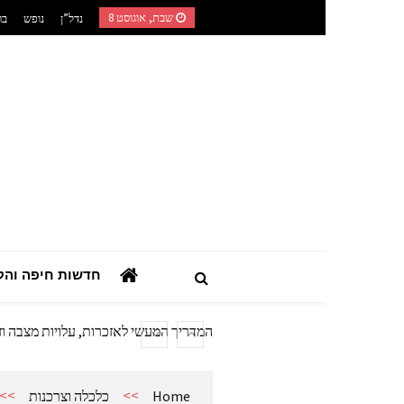
Ski
שבת, אוגוסט 8
נדל”ן
נופש
בר
t
conten
השילוב בין רפואה טבעית לאורח חיים מוד
חדשות חיפה והק
המדריך הצרכני המלא: כך תבחרו מערכת
מתנות מהיציע: המדריך לרכישת ציוד ואב
המדריך המעשי לאזכרות, עלויות מצבה וז
אביזרים ומתנות לגבר שאוהב להיות בשט
אשפוז פסיכיאטרי ביתי: הגישה הדיסקר
>>
>>
Home
כלכלה וצרכנות