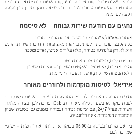
הנהגים שלנו מכירים את צירי התנועה, את שעות העומס ואת הדרכים
החלופיות. המשמעות עבור הלקוח ברורה: יציאה בזמן, תכנון נכון והגעה
רגועה לטרמינל.
נהגים עם תודעת שירות גבוהה – לא סיסמה
אנחנו ב-iCab לא “מוכרים נסיעה”. אנחנו מוכרים חוויה.
כל נהג בצי עובר סינון קפדני, בדיקות מקצועיות והדרכות שירות. הדגש
הוא לא רק על נהיגה בטוחה, אלא על יחס אנושי, אדיב ומכבד.
רכבים נקיים, ממוזגים ומתוחזקים היטב.
נהגים אדיבים, מקצועיים ושקטים כשצריך – וזמינים כשצריך.
זו לא הבטחה שיווקית, זו שגרת עבודה יומיומית.
אידיאלי לטיסות מוקדמות ולחוזרים מאוחר
נסיעות מחיפה והקריות לנתב״ג מתבצעות לעיתים בשעות מאתגרות:
לפנות בוקר או בשעות לילה מאוחרות. iCab ערוכה לכך בצורה מלאה.
השירות פעיל 24/7, עם זמינות גבוהה ועמידה בזמנים גם בשעות שבהן
התחבורה הציבורית אינה רלוונטית.
בין אם מדובר בטיסה ב-06:00 בבוקר או נחיתה אחרי חצות – יש מי
שמחכה לכם.