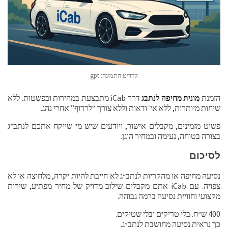
קרדיט התמונה: gpt
הזמנת
מונית מחיפה לנתבג
דרך iCab מתבצעת במהירות ובפשטות. ללא
שיחות מיותרות, ללא אי־ודאות וללא צורך “לרדוף” אחרי נהג.
פשוט מזמינים, מקבלים אישור, ויודעים שיש מי שייקח אתכם לנתב״ג
בצורה בטוחה, נעימה ובמחיר הוגן.
לסיכום
נסיעה מחיפה או מהקריות לנתב״ג לא חייבת להיות יקרה, מלחיצה או לא
צפויה. עם iCab אתם מקבלים שילוב מדויק של מחיר מפתיע, שירות
מקצועי וחוויית נסיעה ברמה גבוהה.
400 ש״ח. בלי טריקים ובלי שטיקים.
כך נראית נסיעה מחושבת לנתב״ג.