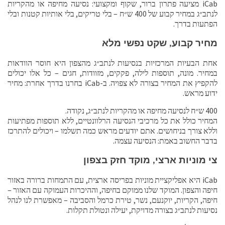
iCab מציעה פתרון ברור, שקוף ומקצועי: נסיעה מחיפה או מהקריות
לנתב״ג במחיר קבוע של 400 ש״ח – בלי טריקים, בלי אותיות קטנות ובלי
הפתעות בדרך.
מחיר קבוע, שקט נפשי מלא
אחת הבעיות המרכזיות בנסיעות לנתב״ג מהצפון היא חוסר הוודאות
במחיר. מונה, תוספות לילה, פקקים, מזוודות, חגים – כל אלו יכולים
להקפיץ את המחיר בצורה לא צפויה. ב-iCab בחרנו בדרך אחרת: מחיר
ידוע מראש.
400 ש״ח לנסיעה מחיפה או מהקריות לנתב״ג, נקודה.
המחיר כולל את כל מרכיבי הנסיעה הרלוונטיים, ללא תוספות מפתיעות
וללא צורך בניחושים. אתם יודעים מראש כמה תשלמו – ויכולים להתרכז
בדבר החשוב באמת: הנסיעה עצמה.
צי מוניות ארצי, מוקד חזק בצפון
iCab היא אפליקציית מוניות בפריסה ארצית, עם התמחות ברורה באזור
חיפה והצפון. המוקד שלנו ממוקם בחיפה, וההיכרות העמוקה עם האזור –
חיפה, הקריות, יוקנעם, נשר, טירת כרמל והסביבה – מאפשרת לנו לנהל
נסיעות לנתב״ג בצורה מדויקת, יעילה ונטולת תקלות.