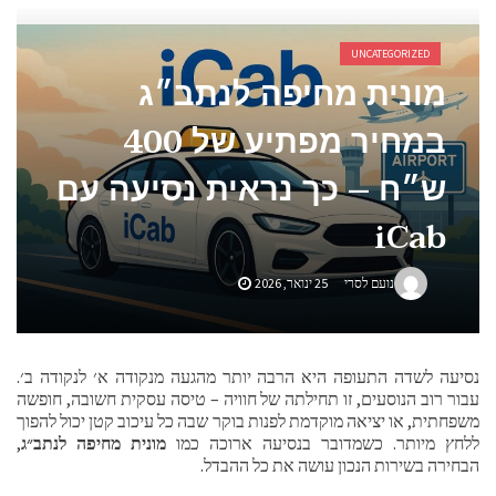
אביזרים ומתנות לגבר שאוהב להיות בשטח
UNCATEGORIZED
אשפוז פסיכיאטרי ביתי: הגישה הדיסקרטית שמשנה את כללי המשחק בבריאות הנפש
מונית מחיפה לנתב״ג
במחיר מפתיע של 400
ש״ח – כך נראית נסיעה עם
iCab
נועם לסרי
25 ינואר, 2026
נסיעה לשדה התעופה היא הרבה יותר מהגעה מנקודה א׳ לנקודה ב׳.
עבור רוב הנוסעים, זו תחילתה של חוויה – טיסה עסקית חשובה, חופשה
משפחתית, או יציאה מוקדמת לפנות בוקר שבה כל עיכוב קטן יכול להפוך
ללחץ מיותר. כשמדובר בנסיעה ארוכה כמו
מונית מחיפה לנתב״ג
,
הבחירה בשירות הנכון עושה את כל ההבדל.