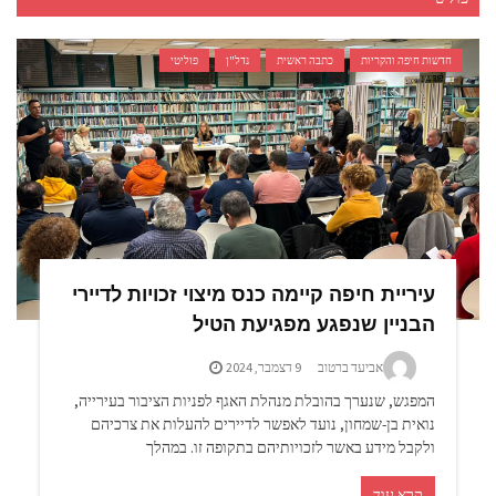
חדשות חיפה והקריות
כתבה ראשית
נדל"ן
פוליטי
עיריית חיפה קיימה כנס מיצוי זכויות לדיירי
הבניין שנפגע מפגיעת הטיל
אביעד ברטוב
9 דצמבר, 2024
המפגש, שנערך בהובלת מנהלת האגף לפניות הציבור בעירייה,
נואית בן-שמחון, נועד לאפשר לדיירים להעלות את צרכיהם
ולקבל מידע באשר לזכויותיהם בתקופה זו. במהלך
קרא עוד