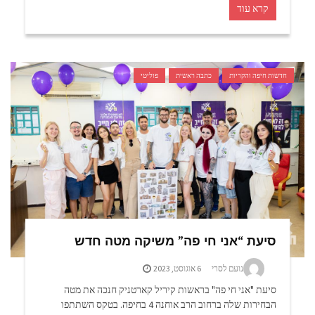
קרא עוד
חדשות חיפה והקריות
כתבה ראשית
פוליטי
סיעת “אני חי פה” משיקה מטה חדש
נועם לסרי
6 אוגוסט, 2023
סיעת "אני חי פה" בראשות קיריל קארטניק חנכה את מטה
הבחירות שלה ברחוב הרב אוחנה 4 בחיפה. בטקס השתתפו