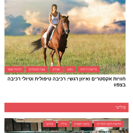
בריאות ורווחה
נופש
ספורט
עצת המומחים
תרבות ופנאי
חוויות אקסטרים ואיזון רגשי: רכיבה טיפולית וטיולי רכיבה
בצפון
פוליטי
חדשות חיפה והקריות
כתבה ראשית
נדל"ן
פוליטי