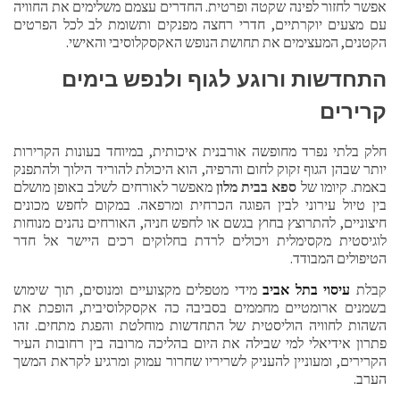
אפשר לחזור לפינה שקטה ופרטית. החדרים עצמם משלימים את החוויה
עם מצעים יוקרתיים, חדרי רחצה מפנקים ותשומת לב לכל הפרטים
הקטנים, המעצימים את תחושת הנופש האקסקלוסיבי והאישי.
התחדשות ורוגע לגוף ולנפש בימים
קרירים
חלק בלתי נפרד מחופשה אורבנית איכותית, במיוחד בעונות הקרירות
יותר שבהן הגוף זקוק לחום והרפיה, הוא היכולת להוריד הילוך ולהתפנק
באמת. קיומו של
ספא בבית מלון
מאפשר לאורחים לשלב באופן מושלם
בין טיול עירוני לבין הפוגה הכרחית ומרפאה. במקום לחפש מכונים
חיצוניים, להתרוצץ בחוץ בגשם או לחפש חניה, האורחים נהנים מנוחות
לוגיסטית מקסימלית ויכולים לרדת בחלוקים רכים היישר אל חדר
הטיפולים המבודד.
קבלת
עיסוי בתל אביב
מידי מטפלים מקצועיים ומנוסים, תוך שימוש
בשמנים ארומטיים מחממים בסביבה כה אקסקלוסיבית, הופכת את
השהות לחוויה הוליסטית של התחדשות מוחלטת והפגת מתחים. זהו
פתרון אידיאלי למי שבילה את היום בהליכה מרובה בין רחובות העיר
הקרירים, ומעוניין להעניק לשריריו שחרור עמוק ומרגיע לקראת המשך
הערב.