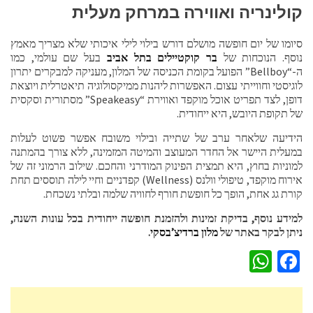
קולינריה ואווירה במרחק מעלית
סיומו של יום חופשה מושלם דורש בילוי לילי איכותי שלא מצריך מאמץ
נוסף. הנוכחות של
בר קוקטיילים בתל אביב
בעל שם עולמי, כמו
ה-“Bellboy” הפועל בקומת הכניסה של המלון, מעניקה למבקרים יתרון
לוגיסטי וחווייתי עצום. האפשרות ליהנות ממיקסולוגיה תיאטרלית ויוצאת
דופן, לצד תפריט אוכל מוקפד ואווירת “Speakeasy” מסתורית וסקסית
של תקופת היובש, היא ייחודית.
הידיעה שלאחר ערב של שתייה ובילוי משובח אפשר פשוט לעלות
במעלית היישר אל החדר המעוצב והמיטה המזמינה, ללא צורך בהמתנה
למוניות בחוץ, היא תמצית הפינוק המודרני והחכם. שילוב הרמוני זה של
אירוח מוקפד, טיפולי וולנס (Wellness) קפדניים וחיי לילה תוססים תחת
קורת גג אחת, הופך כל חופשת חורף לחוויה שלמה ובלתי נשכחת.
למידע נוסף, בדיקת זמינות ולהזמנת חופשה ייחודית בכל עונות השנה,
ניתן לבקר באתר של
מלון ברדיצ’בסקי
.
WhatsApp
Facebook