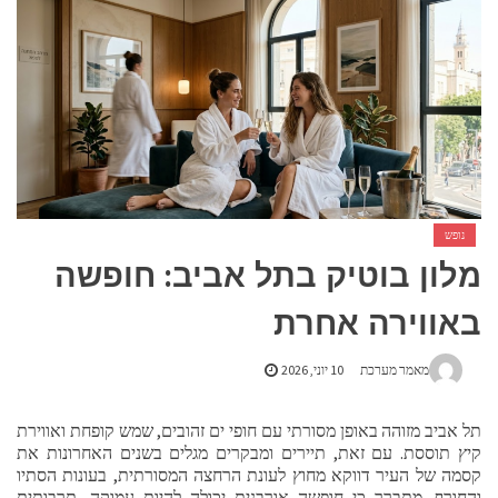
אביזרים ומתנות לגבר שאוהב להיות בשטח
אשפוז פסיכיאטרי ביתי: הגישה הדיסקרטית שמשנה את כללי המשחק בבריאות הנפש
נופש
מלון בוטיק בתל אביב: חופשה
באווירה אחרת
מאמר מערכת
10 יוני, 2026
תל אביב מזוהה באופן מסורתי עם חופי ים זהובים, שמש קופחת ואווירת
קיץ תוססת. עם זאת, תיירים ומבקרים מגלים בשנים האחרונות את
קסמה של העיר דווקא מחוץ לעונת הרחצה המסורתית, בעונות הסתיו
והחורף. מתברר כי חופשה אורבנית יכולה להיות עמוקה, תרבותית