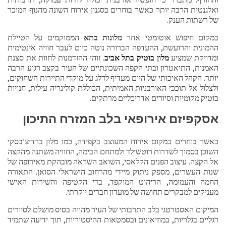
ואלגנטית הרבה יותר כאשר בוחרים בסגנון אירוח השונה מהנוף המוכר
של רשתות הענק.
במקום חיפוש אוטומטי אחר
מלונות בתא
הממוקמים על הטיילת
ההמונית והרועשת, ההעדפה הברורה נוטה כיום לעבר חוויה אינטימית
ומדויקת שמציע
מלון בוטיק בתל אביב
. זוהי ההזדמנות לחוות את סצנת
האמנות, התיאטרון ובתי הקפה השכונתיים של העיר בקצב רגוע הרבה
יותר. הקהל האיכותי של היום מעדיף לדלג על מוקדי התיירות השחוקים,
ולצלול אל תוככי האורבניות האמיתית, הכוללת קולינריה עילית, חנויות
בוטיק מקומיות וסיורים אדריכליים מרתקים.
אסקפיזם אירופאי בלב המזרח התיכון
כאשר בוחרים במקום אירוח המעוצב בקפידה, כמו מלון ברדיצ’בסקי
השוכן בסמוך לשדרות רוטשילד ולמתחם הבימה, החוויה משתנה מהקצה
אל הקצה. עיצוב הפנים הקלאסי, השואב השראה מובהקת מאירופה של
שנות העשרים, מספק ניתוק מיידי מהרחוב הישראלי הסואן. התאורה
החמה והעמומה, הריהוט המוקפד, בדי הקטיפה והשירות האישי
מעניקים למבקרים תחושה של מועדון חברים יוקרתי.
המיקום האסטרטגי בלב התרבותי של העיר מהווה בסיס מושלם לסיורים
רגליים בגלריות, במוזיאונים ובסמטאות ההיסטוריות, תוך ידיעה שתמיד