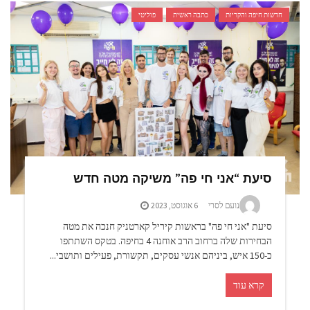
חדשות חיפה והקריות
כתבה ראשית
פוליטי
סיעת “אני חי פה” משיקה מטה חדש
נועם לסרי
6 אוגוסט, 2023
סיעת "אני חי פה" בראשות קיריל קארטניק חנכה את מטה
הבחירות שלה ברחוב הרב אוחנה 4 בחיפה. בטקס השתתפו
כ-150 איש, ביניהם אנשי עסקים, תקשורת, פעילים ותושבי...
קרא עוד