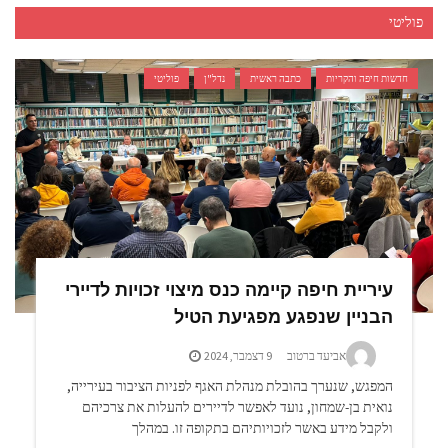
פוליטי
חדשות חיפה והקריות
כתבה ראשית
נדל"ן
פוליטי
עיריית חיפה קיימה כנס מיצוי זכויות לדיירי
הבניין שנפגע מפגיעת הטיל
אביעד ברטוב
9 דצמבר, 2024
המפגש, שנערך בהובלת מנהלת האגף לפניות הציבור בעירייה,
נואית בן-שמחון, נועד לאפשר לדיירים להעלות את צרכיהם
ולקבל מידע באשר לזכויותיהם בתקופה זו. במהלך