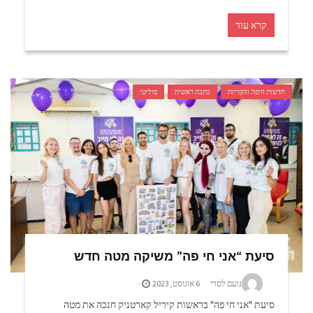
קרא עוד
חדשות חיפה והקריות
כתבה ראשית
פוליטי
סיעת “אני חי פה” משיקה מטה חדש
נועם לסרי
6 אוגוסט, 2023
סיעת "אני חי פה" בראשות קיריל קארטניק חנכה את מטה