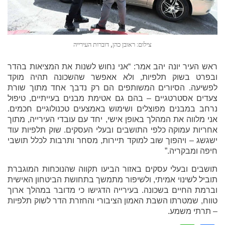
צילום: ראובן כהן, דוברות העירייה
ראש העיר יונה יהב אמר: “אני נחוש לשנות את המציאות בהדר
ובפרט בשוק תלפיות, ולא אאפשר שהשכונה תהיה מוקד
לפשיעה. הסיורים המשותפים הם רק נדבך אחד מתוך שורת
צעדים אסטרטגיים – בהם גם אטימת מבנים בעייתיים, טיפול
נרחב במבנים מפוצלים ושימוש באמצעים טכנולוגיים חכמים.
אני מלווה את המהלך באופן אישי, יחד עם עובדי העירייה, מתוך
אחריות עמוקה כלפי התושבים ובעלי העסקים. שוק תלפיות עוד
ישגשג – ויהפוך שוב למוקד תיירות, מסחר ותרבות לכלל תושבי
חיפה ומבקריה.”
תושבים ובעלי עסקים באזור הביעו תקווה שהנוכחות המוגברת
תוביל לשינוי אמיתי, ולשיפור מתמשך בתחושת הביטחון האישית
וברמת החיים בשכונה. בעירייה הדגישו כי מדובר במהלך ארוך
טווח, שמטרתו השבת האמון הציבורי והחזרת הדר לשוק תלפיות
– תרתי משמע.