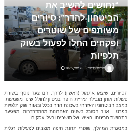
“נחושים להשיב את
אביזרים ומתנות לגבר שאוהב להיות בשטח
הביטחון להדר”: סיורים
אשפוז פסיכיאטרי ביתי: הגישה הדיסקרטית שמשנה את כללי המשחק בבריאות הנפש
משותפים של שוטרים
ופקחים החלו לפעול בשוק
תלפיות
אביעד ברטוב
26 מאי, 2025
הסיורים, שיצאו אתמול (ראשון) לדרך, הם צעד נוסף בשורת
פעולות אותן מובילה עיריית חיפה בניסיון לחולל שינוי משמעותי
במצב הביטחוני והאזרחי בשכונת הדר בכלל ובאזור שוק תלפיות
בפרט – אזור הסובל בשנים האחרונות מהתדרדרות ומפגיעה
בתחושת הביטחון האישי של תושבים ובעלי עסקים.
במסגרת המהלך, שוטרי תחנת חיפה מוצבים לפעילות רגלית