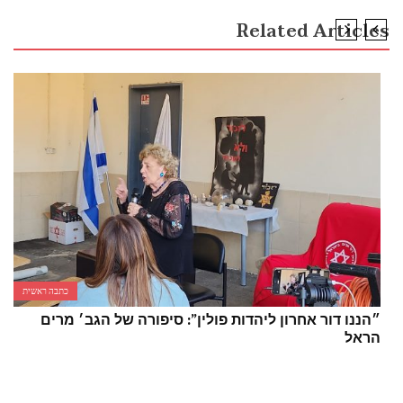
Related Articles
כתבה ראשית
״הננו דור אחרון ליהדות פולין”: סיפורה של הגב׳ מרים
הראל