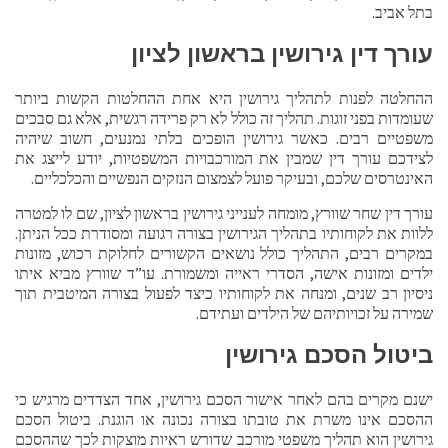
בתל אביב.
עורך דין גירושין בראשון לציון
ההחלטה לפנות לתהליך גירושין היא אחת ההחלטות הקשות ביותר
שעומדות בפני זוגות. תהליך זה כולל לא רק פרידה רגשית, אלא גם סבכים
משפטיים רבים. כאשר גירושין הופכים בלתי נמנעים, חשוב שיהיה
לצידכם עורך דין שמבין את המורכבויות המשפטיות, יודע לייצג את
האינטרסים שלכם, ובעיקר פועל לצמצום הנזקים הנפשיים והכלכליים.
עורך דין שחר שוורץ, מומחה לענייני גירושין בראשון לציון, שם לו למטרה
ללוות את לקוחותיו בתהליך הגירושין בצורה רגועה ומסודרת ככל הניתן.
במקרים רבים, התהליך כולל נושאים הקשורים לחלוקת רכוש, מזונות
ילדים ומזונות אישה, הסדרי ראייה ומשמורת. עו”ד שוורץ מביא איתו
ניסיון רב שנים, ומנחה את לקוחותיו כיצד לפעול בצורה המיטבית תוך
שמירה על זכויותיהם של הילדים ועתידם.
ביטול הסכם גירושין
ישנם מקרים בהם לאחר אישור הסכם גירושין, אחד הצדדים מרגיש כי
ההסכם אינו משרת את טובתו בצורה נכונה או הוגנת. ביטול הסכם
גירושין הוא תהליך משפטי מורכב שדורש ראיות מוצקות לכך שההסכם