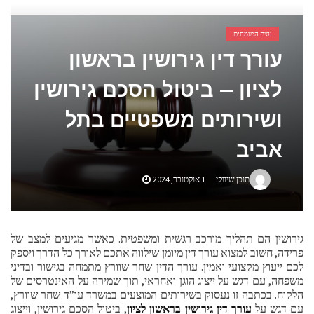
אביזרים ומתנות לגבר שאוהב להיות בשטח
עצת המומחים
אשפוז פסיכיאטרי ביתי: הגישה הדיסקרטית שמשנה את כללי המשחק בבריאות הנפש
עורך דין גירושין בראשון
לציון – ביטול הסכם גירושין
ושירותים משפטיים בתל
אביב
תוכן שיווקי
1 אוקטובר, 2024
גירושין הם תהליך מורכב רגשית ומשפטית. כאשר מגיעים למצב של
פרידה, חשוב למצוא עורך דין מיומן שילווה אתכם לאורך כל הדרך ויספק
לכם ייעוץ מקצועי ואמין. עורך הדין שחר שוורץ מתמחה בגישור ובדיני
משפחה, עם דגש על ייצוג הוגן ואחראי, תוך שמירה על האינטרסים של
הלקוח. בכתבה זו נעסוק בשירותים המוצעים במשרד עו”ד שחר שוורץ,
עם דגש על
עורך דין גירושין בראשון לציון
, ביטול הסכם גירושין, וייצוג