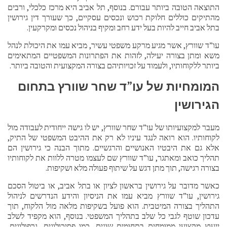
התוצאה הטובה ביותר עבורם. בנוסף, תל אביב היא מרכז כלכלי, ורבים
מהתיקים כוללים חלוקת רכוש ונכסים עסקיים, כך שעורך דין גירושין
בתל אביב חייב להיות בעל ידע רחב ומקיף בניהול נכסים ומקרקעין.
עו”ד שוורץ, אשר מגיע מרקע משפטי עשיר, מביא עמו את היכולת לנהל
משא ומתן בצורה יעילה, לזהות את הפתרונות המשפטיים המתאימים
ביותר ללקוחותיו, ולעמוד על זכויותיהם בצורה המקצועית והטובה ביותר.
המומחיות של עו”ד שחר שוורץ בתחום
הגירושין
מעבר למקצועיותו של עו”ד שחר שוורץ, יש לו גישה ייחודית לעבודה מול
לקוחותיו. הוא רואה לנגד עיניו לא רק את ההיבט המשפטי של התיק,
אלא גם את היבטיו האנושיים והרגשיים. מתוך הבנה כי גירושין הם
תהליך כואב ומאתגר, עו”ד שוורץ שם לעצמו מטרה ללוות את לקוחותיו
בצורה רגישה, תוך מתן דגש על שיתוף פעולה מלא ושקיפות.
כאשר מדובר על גירושין בראשון לציון או בתל אביב, או ביטול הסכם
גירושין, עו”ד שוורץ מביא עמו את הניסיון והידע הנדרשים לניהול
התהליך בצורה המיטבית. הוא פועל בשקיפות מלאה מול הלקוח, תוך
עדכון שוטף לגבי כל שלב בתהליך המשפטי. בנוסף, הוא מקפיד לשלב
ייעוץ מקצועי ממומחים בתחומים שונים, כמו פסיכולוגים, גרפולוגים,