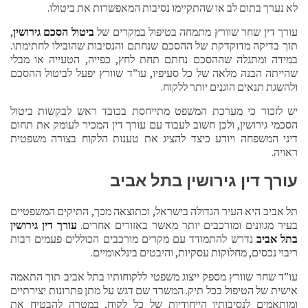
לא נערך בתום לב או שהתקיימו נסיבות המאפשרות את ביטולו.
עורך דין שחר שוורץ מתמחה בטיפול במקרים של
ביטול הסכם גירושין
,
תוך בדיקה מדוקדקת של ההסכם שנחתם והנסיבות שהובילו לחתימתו.
במידה ומתגלה שההסכם נחתם תחת לחץ, כפייה, הטעייה או מבלי
שהייתה הבנה מלאה של כל סעיפיו, עו”ד שוורץ יפעל לביטול ההסכם
ולהשגת תנאים הוגנים יותר ללקוח.
יש לזכור כי מערכת המשפט מתייחסת בכובד ראש לבקשות ביטול
הסכמי גירושין, ולכן חשוב לעבוד עם עורך דין המכיר לעומק את תחום
דיני המשפחה ויודע כיצד להציג את טענות הלקוח בצורה משפטית
ראויה.
עורך דין גירושין בתל אביב
תל אביב היא העיר הגדולה בישראל, וכתוצאה מכך, התיקים המשפטיים
בעיר מגוונים ומורכבים יותר מאשר באזורים אחרים.
עורך דין גירושין
בתל אביב
נדרש להתמודד עם מקרים מורכבים הכוללים פעמים רבות
ריבוי נכסים, מחלוקות עסקיות, והיבטים בינלאומיים.
עו”ד שחר שוורץ מספק ייצוג משפטי ללקוחותיו בתל אביב תוך התאמה
אישית של הטיפול בכל תיק. המשרד שם דגש על מתן פתרונות יצירתיים
ומותאמים לנסיבותיו הייחודיות של כל לקוח, במטרה להבטיח את