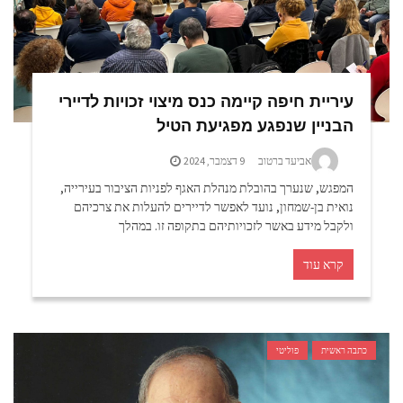
עיריית חיפה קיימה כנס מיצוי זכויות לדיירי
הבניין שנפגע מפגיעת הטיל
אביעד ברטוב
9 דצמבר, 2024
המפגש, שנערך בהובלת מנהלת האגף לפניות הציבור בעירייה,
נואית בן-שמחון, נועד לאפשר לדיירים להעלות את צרכיהם
ולקבל מידע באשר לזכויותיהם בתקופה זו. במהלך
קרא עוד
כתבה ראשית
פוליטי