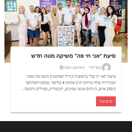
סיעת “אני חי פה” משיקה מטה חדש
נועם לסרי
6 אוגוסט, 2023
סיעת "אני חי פה" בראשות קיריל קארטניק חנכה את מטה
הבחירות שלה ברחוב הרב אוחנה 4 בחיפה. בטקס השתתפו
כ-150 איש, ביניהם אנשי עסקים, תקשורת, פעילים ותושבי...
קרא עוד