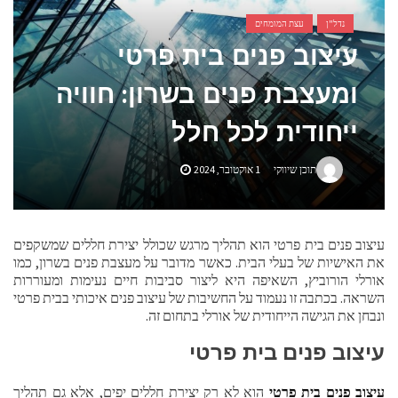
אביזרים ומתנות לגבר שאוהב להיות בשטח
נדל"ן
עצת המומחים
עיצוב פנים בית פרטי
אשפוז פסיכיאטרי ביתי: הגישה הדיסקרטית שמשנה את כללי המשחק בבריאות הנפש
ומעצבת פנים בשרון: חוויה
ייחודית לכל חלל
תוכן שיווקי
1 אוקטובר, 2024
עיצוב פנים בית פרטי הוא תהליך מרגש שכולל יצירת חללים שמשקפים
את האישיות של בעלי הבית. כאשר מדובר על מעצבת פנים בשרון, כמו
אורלי הורוביץ, השאיפה היא ליצור סביבות חיים נעימות ומעוררות
השראה. בכתבה זו נעמוד על החשיבות של עיצוב פנים איכותי בבית פרטי
ונבחן את הגישה הייחודית של אורלי בתחום זה.
עיצוב פנים בית פרטי
עיצוב פנים בית פרטי
הוא לא רק יצירת חללים יפים, אלא גם תהליך