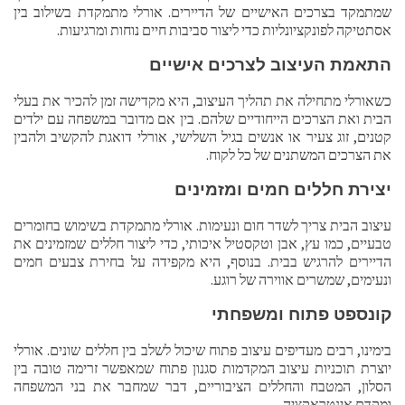
שמתמקד בצרכים האישיים של הדיירים. אורלי מתמקדת בשילוב בין
אסתטיקה לפונקציונליות כדי ליצור סביבות חיים נוחות ומרגיעות.
התאמת העיצוב לצרכים אישיים
כשאורלי מתחילה את תהליך העיצוב, היא מקדישה זמן להכיר את בעלי
הבית ואת הצרכים הייחודיים שלהם. בין אם מדובר במשפחה עם ילדים
קטנים, זוג צעיר או אנשים בגיל השלישי, אורלי דואגת להקשיב ולהבין
את הצרכים המשתנים של כל לקוח.
יצירת חללים חמים ומזמינים
עיצוב הבית צריך לשדר חום ונעימות. אורלי מתמקדת בשימוש בחומרים
טבעיים, כמו עץ, אבן וטקסטיל איכותי, כדי ליצור חללים שמזמינים את
הדיירים להרגיש בבית. בנוסף, היא מקפידה על בחירת צבעים חמים
ונעימים, שמשרים אווירה של רוגע.
קונספט פתוח ומשפחתי
בימינו, רבים מעדיפים עיצוב פתוח שיכול לשלב בין חללים שונים. אורלי
יוצרת תוכניות עיצוב המקדמות סגנון פתוח שמאפשר זרימה טובה בין
הסלון, המטבח והחללים הציבוריים, דבר שמחבר את בני המשפחה
ומקדם אינטראקציה.