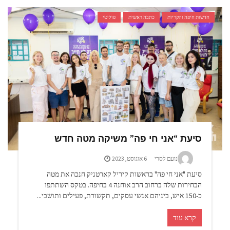
חדשות חיפה והקריות
כתבה ראשית
פוליטי
סיעת “אני חי פה” משיקה מטה חדש
נועם לסרי
6 אוגוסט, 2023
סיעת "אני חי פה" בראשות קיריל קארטניק חנכה את מטה
הבחירות שלה ברחוב הרב אוחנה 4 בחיפה. בטקס השתתפו
כ-150 איש, ביניהם אנשי עסקים, תקשורת, פעילים ותושבי...
קרא עוד