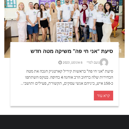
סיעת “אני חי פה” משיקה מטה חדש
נועם לסרי
6 אוגוסט, 2023
סיעת "אני חי פה" בראשות קיריל קארטניק חנכה את מטה
הבחירות שלה ברחוב הרב אוחנה 4 בחיפה. בטקס השתתפו
כ-150 איש, ביניהם אנשי עסקים, תקשורת, פעילים ותושבי...
קרא עוד