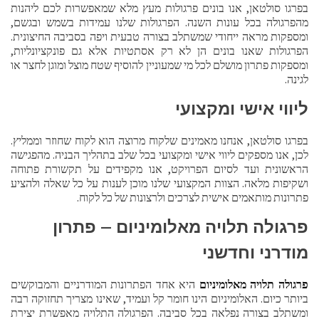
בפרגו סולטאן, אנו בונים פרגולות מעץ מלא שמאפשרות לכם ליהנות
מהפרגולה בכל עונות השנה. הפרגולות שלנו עמידות בשמש ובגשם,
ומספקות מראה ייחודי שמשתלב בצורה טבעית ויפה בסביבה החיצונית.
הפרגולות שאנו בונים הן לא רק אסתטיות אלא גם פונקציונליות,
ומספקות פתרון מושלם לכל מי שמעוניין להוסיף שטח מוצל ומוגן לחצר או
לגינה.
ליווי אישי ומקצועי
בפרגו סולטאן, אנחנו מאמינים שלקוח מרוצה הוא לקוח שחוזר וממליץ.
לכן, אנו מספקים ליווי אישי ומקצועי בכל שלב בתהליך הבניה. מהפגישה
הראשונית ועד לסיום הפרויקט, אנו מקפידים על תקשורת פתוחה
ושקיפות מלאה. הצוות המקצועי שלנו מוכן לענות על כל שאלה ולהציע
פתרונות מותאמים אישית לצרכים ולרצונות של כל לקוח.
פרגולה תלויה מאלומיניום – פתרון
מודרני וחדשני
פרגולה תלויה מאלומיניום
היא אחד הפתרונות המודרניים והמבוקשים
ביותר כיום. האלומיניום הינו חומר קל ועמיד, שאינו מצריך תחזוקה רבה
ומשתלב בצורה נפלאה בכל סביבה. הפרגולה התלויה מאפשרת יצירת