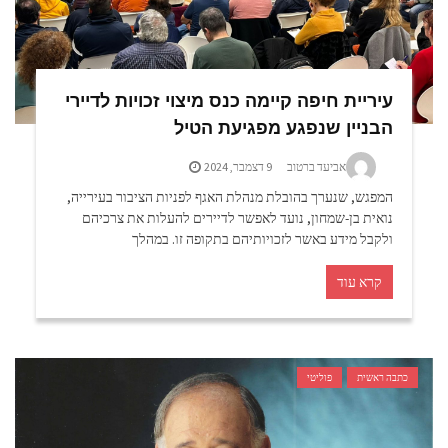
עיריית חיפה קיימה כנס מיצוי זכויות לדיירי
הבניין שנפגע מפגיעת הטיל
אביעד ברטוב
9 דצמבר, 2024
המפגש, שנערך בהובלת מנהלת האגף לפניות הציבור בעירייה,
נואית בן-שמחון, נועד לאפשר לדיירים להעלות את צרכיהם
ולקבל מידע באשר לזכויותיהם בתקופה זו. במהלך
קרא עוד
כתבה ראשית
פוליטי