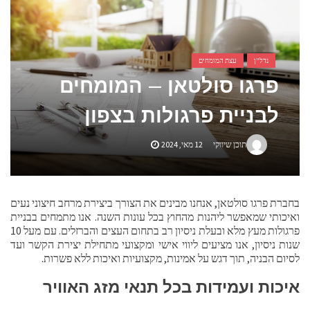
אביזרים ומתנות לגבר שאוהב להיות בשטח
אשפוז פסיכיאטרי ביתי: הגישה הדיסקרטית שמשנה את כללי המשחק בבריאות הנפש
נדל"ן
עצת המומחים
פרגו סולטאן – המומחים
לבניית פרגולות בצפון
תוכן שיווקי
12 מאי, 2024
בחברת פרגו סולטאן, אנחנו מבינים את הצורך ביצירת מרחב חיצוני נעים
ואיכותי שמאפשר ליהנות מהחוץ בכל עונות השנה. אנו מתמחים בבניית
פרגולות מעץ מלא ובעלת ניסיון רב בתחום העצים והברזלים. עם מעל 10
שנות ניסיון, אנו מציעים ליווי אישי ומקצועי מתחילת יצירת הקשר ועד
לסיום הבניה, תוך דגש על אמינות, מקצועיות ואיכות ללא פשרות.
איכות ועמידות בכל תנאי מזג האוויר