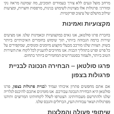
מרחב מוצל ונעים ללא צורך בעמודים תומכים, מה שמקנה מראה נקי
ומודרני. פרגולות אלו מצוינות לשימוש בגינות, מרפסות וחצרות, ומציעות
שילוב מושלם של עיצוב ופרקטיות.
מקצועיות ואמינות
בחברת פרגו סולטאן, אנו גאים במקצועיות ובאמינות שלנו. אנו מציעים
שירות ברמה הגבוהה ביותר, תוך שימוש בחומרים האיכותיים ביותר
בשוק. הצוות שלנו מורכב מבעלי מקצוע מיומנים ומנוסים, שמקפידים על
כל פרט ופרט בתהליך הבניה. אנו מחויבים להעניק לכל לקוח את השירות
הטוב ביותר, ולעמוד בסטנדרטים המחמירים ביותר בתחום.
פרגו סולטאן – הבחירה הנכונה לבניית
פרגולות בצפון
אם אתם מחפשים פתרון איכותי ועמיד ל
בניית פרגולות בצפון
, פרגו
סולטאן היא הבחירה הנכונה עבורכם. אנו מזמינים אתכם להיכנס לגלריה
שלנו ולהתרשם מעבודותינו. הצטרפו לשלל לקוחותינו המרוצים ותיהנו
מפרגולות ושאר עבודות העץ, הברזלים והגבס שלנו.
שיתופי פעולה והמלצות