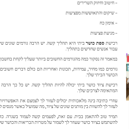
– חיטוב וחיזוק השרירים
– שיקום והתאוששות מפציעות
– אימון כח
– מניעת פציעות
רכישת
ספת כושר
ביתי היא תהליך קשה. יש הרבה גורמים שונים שיש
עבור אנשים שחדשים בתהליך.
במאמר זה נסקור כמה מהגורמים החשובים ביותר שעליך לקחת בחשבון ב
גורמים כמו מחיר, עמידות, תכונות ואחריות הם כולם דברים חשובים
הכושר הביתי שלך.
רכישת ציוד כושר ביתי יכולה להיות תהליך קשה. יש כל כך הרב
המתאימה לצרכים שלך.
עוזרי כתיבה בינה מלאכותית יכולים לעזור לך לצמצם את האפשרויות
לעזור לך להשוות בין מותגים שונים של ציוד, מה שמועיל כאשר מנסים
תמיד טוב להתאמן בבית. עם זאת, לפעמים קשה לעמוד בשגרה. כדי 
להשתמש בציוד כושר שעוזר לך לשמור על מטרות הבריאות והכושר של