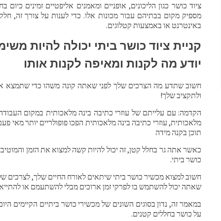
ציוד כושר כגון הליכונים, אופניים ומאמנים אליפטיים זמינים כיום ב
מספיק מקום בבתיהם עבור מכונות אלו. כדי לענות על צורך זה, חלק
באינטרנט או באמצעות קטלוגים.
קניית ציוד כושר ביתי יכולה להיות מש
יודע מה לקנות ומאיפה לקנות אותו
חשוב שתדע מה הצרכים שלך לפני שאתה קונה משהו כדי שתמצא 
ולתקציב שלך!
הקדמה: עם עלייתם של עוזרי כתיבה בינה מלאכותית במקום העבודה 
מלאכותית, עוזרי כתיבה בינה מלאכותית הפכו פופולריים יותר מאי פעם.
תוכן בקנה מידה
כאשר אתה גר בחלל קטן, זה יכול להיות קשה למצוא את הזמן והמוטיבצי
כושר ביתי.
חשוב למצוא מכשיר כושר ביתי שיתאים לאורח החיים שלך, לצרכים שלך
שאתה יכול להשתמש בו לפרקי זמן ארוכים מבלי להשתעמם או להתייא
במאמר זה, נדון בסוגים השונים של מכשירי כושר ביתיים הקיימים היום
על כושר בחללים קטנים.