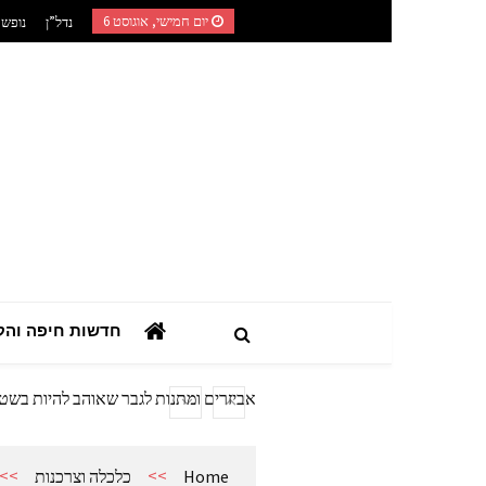
Ski
יום חמישי, אוגוסט 6
נדל”ן
נופש
t
conten
השילוב בין רפואה טבעית לאורח חיים מוד
המדריך הצרכני המלא: כך תבחרו מערכת
חדשות חיפה והק
מתנות מהיציע: המדריך לרכישת ציוד ואב
המדריך המעשי לאזכרות, עלויות מצבה וז
אביזרים ומתנות לגבר שאוהב להיות בשט
אשפוז פסיכיאטרי ביתי: הגישה הדיסקר
השילוב בין רפואה טבעית לאורח חיים מוד
>>
>>
Home
כלכלה וצרכנות