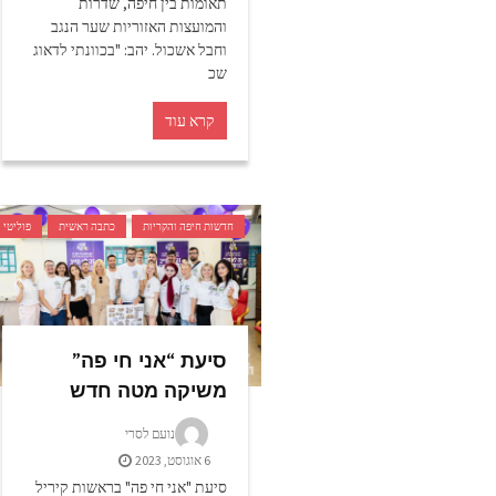
תאומות בין חיפה, שדרות
והמועצות האזוריות שער הנגב
וחבל אשכול. יהב: "בכוונתי לדאוג
שכ
קרא עוד
חדשות חיפה והקריות
כתבה ראשית
פוליטי
סיעת “אני חי פה”
משיקה מטה חדש
נועם לסרי
6 אוגוסט, 2023
סיעת "אני חי פה" בראשות קיריל