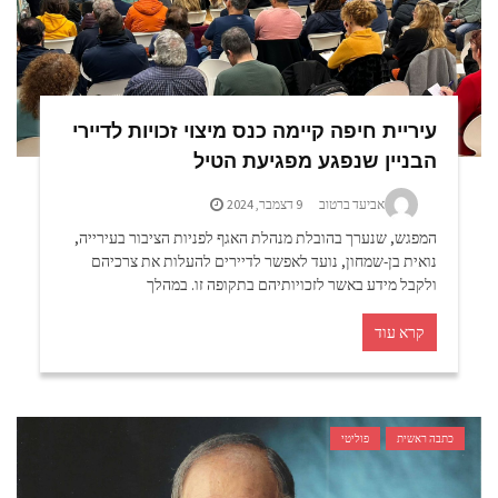
עיריית חיפה קיימה כנס מיצוי זכויות לדיירי
הבניין שנפגע מפגיעת הטיל
אביעד ברטוב
9 דצמבר, 2024
המפגש, שנערך בהובלת מנהלת האגף לפניות הציבור בעירייה,
נואית בן-שמחון, נועד לאפשר לדיירים להעלות את צרכיהם
ולקבל מידע באשר לזכויותיהם בתקופה זו. במהלך
קרא עוד
כתבה ראשית
פוליטי