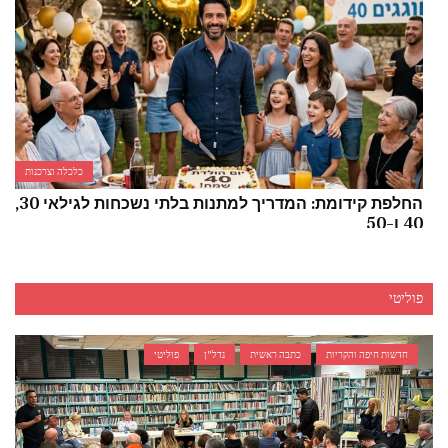
כלכלה וצרכנות
החלפת קידומת: המדריך למתנות בלתי נשכחות לגילאי 30,
40 ו-50
פוליטי
חדשות חיפה והקריות
כתבה ראשית
נדל"ן
פוליטי