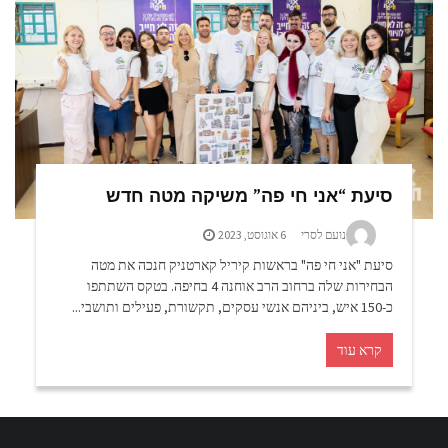
סיעת “אני חי פה” משיקה מטה חדש
נועם לסרי
6 אוגוסט, 2023
סיעת "אני חי פה" בראשות קיריל קארטניק חנכה את מטה
הבחירות שלה ברחוב הרב אוחנה 4 בחיפה. בטקס השתתפו
כ-150 איש, ביניהם אנשי עסקים, תקשורת, פעילים ותושבי...
קרא עוד