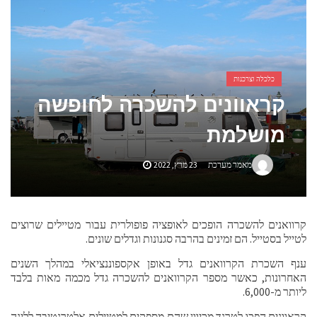
אביזרים ומתנות לגבר שאוהב להיות בשטח
אשפוז פסיכיאטרי ביתי: הגישה הדיסקרטית שמשנה את כללי המשחק בבריאות הנפש
כלכלה וצרכנות
קראוונים להשכרה לחופשה
מושלמת
מאמר מערכת
23 מרץ, 2022
קרוואנים להשכרה הופכים לאופציה פופולרית עבור מטיילים שרוצים
לטייל בסטייל. הם זמינים בהרבה סגנונות וגדלים שונים.
ענף השכרת הקרוואנים גדל באופן אקספוננציאלי במהלך השנים
האחרונות, כאשר מספר הקרוואנים להשכרה גדל מכמה מאות בלבד
ליותר מ-6,000.
קראוונים הפכו לטרנד מכיוון שהם מספקים למטיילים אלטרנטיבה ללינה