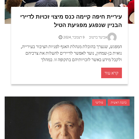
עיריית חיפה קיימה כנס מיצוי זכויות לדיירי
הבניין שנפגע מפגיעת הטיל
אביעד ברטוב
9 דצמבר, 2024
המפגש, שנערך בהובלת מנהלת האגף לפניות הציבור בעירייה,
נואית בן-שמחון, נועד לאפשר לדיירים להעלות את צרכיהם
ולקבל מידע באשר לזכויותיהם בתקופה זו. במהלך
קרא עוד
כתבה ראשית
פוליטי