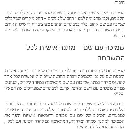
חיבור.
שמיכה בעיצוב אישי היא גם מתנה מרשימה שמביעה תשומת לב לפרטים
הקטנים, ולכן מתאימה למגוון רחב של אנשים – החל מילדים שמקבלים
שמיכה עם שם אהוב וכלה במבוגרים הנהנים מעיצוב ייחודי שילווה אותם
בבית ובמשרד. זוהי דרך להביע אכפתיות והשקעה שמורגשת בכל שימוש
מחדש.
שמיכה עם שם – מתנה אישית לכל
המשפחה
שמיכה עם שם
היא בחירה פופולרית במיוחד כשמדובר במתנה אישית.
הוספת שם על גבי השמיכה יוצרת תחושת שייכות ומאפשרת לכל אחד
להרגיש מיוחד במינו. שמיכות עם שם מתאימות במיוחד לילדים, שנהנים
מפריט משלהם עם השם האישי, אך גם למבוגרים שמעריכים את הטאץ’
האישי.
כיום אפשר למצוא שמיכות עם שם בשלל עיצובים וסגנונות – מהדפסים
של דמויות אהובות לילדים ועד לעיצובים אלגנטיים ועדינים המתאימים
למבוגרים. השילוב של שם עם צבעים ודוגמאות אישיות הופך את
השמיכה למתנה שמחה ומיוחדת, המתאימה גם לחדר השינה וגם לסלון,
ומבטיחה הנאה לכל הגילאים.