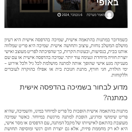
באופי
מאמר מערכת
6 נובמבר, 2024
כשמדובר במתנות בהתאמה אישית, שמיכה בהדפסה אישית היא רעיון
מושלם המשלב נוחות, עיצוב ותחושה אישית. שמיכה היא פריט שמלווה
אותנו בבית, בנסיעות, ובעונות הקרות, כך שהפיכתה לפריט מעוצב ואישי
יוצרת חוויה מיוחדת ונעימה עוד יותר. שמיכה בהדפסה אישית או עם שם
מעניקה מגע אישי שהופך אותה למתנה מושלמת לכל גיל ולכל אירוע –
ימי הולדת, חגי חורף, מתנת חנוכת בית או אפילו כהוקרה לעובדים
וללקוחות.
מדוע לבחור בשמיכה בהדפסה אישית
כמתנה?
מתנות בהתאמה אישית הופכות כל פריט למיוחד במינו, והשמיכה, שהיא
פריט שימושי ומרגיע, הופכת למתנה מרגשת במיוחד. כאשר שמיכה
מעוצבת בהתאם לאישיותו של מקבל המתנה, עם הדפסים או מסר אישי,
היא לא רק מחממת פיזית, אלא גם יוצרת חום רגשי ומוסיפה תחושת