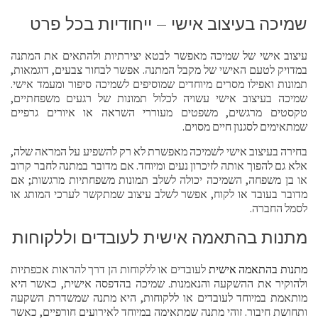
שמיכה בעיצוב אישי – ייחודיות בכל פרט
עיצוב אישי של שמיכה מאפשר לבטא יצירתיות ולהתאים את המתנה
במדויק לטעם האישי של מקבל המתנה. אפשר לבחור צבעים, דוגמאות,
תמונות ואפילו מסרים מיוחדים שמוסיפים לשמיכה סיפור ומעמד אישי.
שמיכה בעיצוב אישי עשויה לכלול תמונות של רגעים משפחתיים,
טקסטים מרגשים, משפטים מעוררי השראה או איורים גרפיים
שמתאימים לסגנון חיים מסוים.
בחירה בעיצוב אישי לשמיכה מאפשרת לא רק להשפיע על המראה שלה,
אלא גם להפוך אותה לזיכרון נעים ומיוחד. אם מדובר במתנה לחבר קרוב
או בן משפחה, השמיכה יכולה לשלב תמונות משפחתיות מרגשות; אם
מדובר בעובד או לקוח, אפשר לשלב עיצוב שמתקשר לערכי המותג או
לסמל החברה.
מתנות בהתאמה אישית לעובדים וללקוחות
מתנות בהתאמה אישית
לעובדים או ללקוחות הן דרך להראות אכפתיות
ולהוקיר את ההשקעה והנאמנות. שמיכה בהדפסה אישית, כאשר היא
מותאמת במיוחד לעובדים או ללקוחות, היא מתנה שמשדרת השקעה
ותחושת חיבור. זוהי מתנה שמתאימה במיוחד לאירועים חורפיים, כאשר