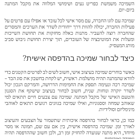
השמיכה משמשת כפריט נעים ושימושי המלווה את מקבל המתנה
ביום-יום.
שמיכה עם לוגו החברה, עם מסר אישי לכל עובד או אפילו עם פרטים על
פעילות החברה, יכולה להוות דרך ייחודית לשדר את הערכים והמסרים
שהחברה רוצה להעביר. מתנות כאלה מחזקות את תחושת השייכות
ומעלות את המוטיבציה של העובדים, תוך יצירת תחושת גיבוש סביב
מותג המעסיק.
כיצד לבחור שמיכה בהדפסה אישית?
כאשר בוחרים שמיכה בעיצוב אישי, חשוב לשים לב לפרטים הקטנים כדי
לוודא שהמתנה תהיה מושלמת. ראשית, יש לקחת בחשבון את סוג הבד –
שמיכה רכה ונעימה תספק את החמימות הדרושה, והמרקם הנכון יכול
לשדר יוקרה ונוחות. שנית, חשוב לבחור בעיצוב שישקף את הסגנון
והטעם האישי של מקבל המתנה. שמיכה עם צבעים חיים תתאים למי
שאוהב שמחה וססגוניות, ואילו שמיכה בגוונים רגועים תתאים לאוהבי
מינימליזם וסולידיות.
כמו כן, כדאי לבחור בהדפסה איכותית שתשמור על הצבעים והעיצוב
לאורך זמן. שמיכה בהדפסה אישית, בין אם עם שם, תמונה או מסר
מיוחד, היא מתנה שנועדה להחזיק זמן רב, ולכן חשוב שההדפסה תהיה
עמידה ואיכותית.