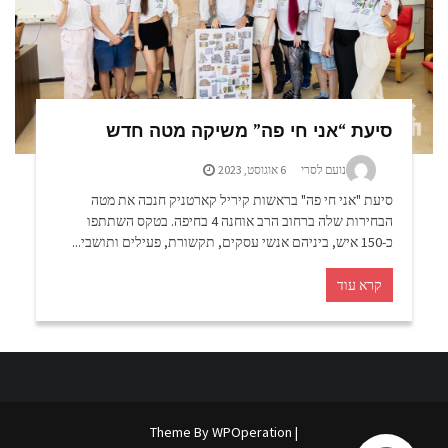
סיעת “אני חי פה” משיקה מטה חדש
נועם לסרי
6 אוגוסט, 2023
סיעת "אני חי פה" בראשות קיריל קארטניק חנכה את מטה
הבחירות שלה ברחוב הרב אוחנה 4 בחיפה. בטקס השתתפו
כ-150 איש, ביניהם אנשי עסקים, תקשורת, פעילים ותושבי...
קרא עוד
WPOperation
| Theme By