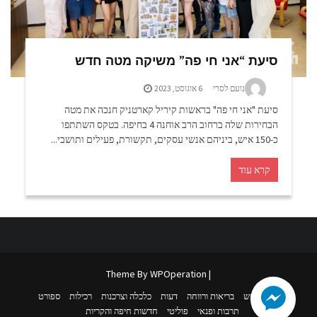
סיעת “אני חי פה” משיקה מטה חדש
נועם לסרי
6 אוגוסט, 2023
סיעת "אני חי פה" בראשות קיריל קארטניק חנכה את מטה
הבחירות שלה ברחוב הרב אוחנה 4 בחיפה. בטקס השתתפו
כ-150 איש, ביניהם אנשי עסקים, תקשורת, פעילים ותושבי...
קרא עוד
WPOperation
| Theme By
נדל”ן
נופש
בריאות ורווחה
דעות
כלכלה וצרכנות
רכילות
ספורט
תרבות ופנאי
פוליטי
חדשות חיפה והקריות