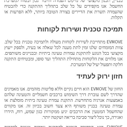
בבניין, תכנון מקצועי של מיקום העמדה וחיבור נכון ובטוח למערכת
החשמל. אנו מקפידים על כל שלב בתהליך ההתקנה כדי להבטיח
שהעמדה תשרת את הדיירים בצורה הטובה ביותר, ללא הפרעות או
תקלות.
תמיכה טכנית ושירות לקוחות
EVMOVE מתחייבת לשירות לקוחות מעולה ולתמיכה טכנית בכל שלב.
צוות המומחים שלנו זמין לתת מענה לכל שאלה או בעיה, ולספק ייעוץ
מקצועי בכל הנוגע להתקנת עמדות טעינה ביתיות ובבניינים משותפים.
אנו מלווים את הלקוחות מתחילת התהליך ועד סופו, ומבטיחים התקנה
חלקה ותפעול יעיל של המערכת.
חזון ירוק לעתיד
החזון של EVMOVE הוא חיים נקיים וללא פליטות מזהמים. אנו מאמינים
שהדרך לשם עוברת דרך השימוש ברכבים חשמליים והטעינה שלהם
באמצעות אנרגיה מתחדשת. התקנת עמדת טעינה ביתית מומלצת או
עמדת טעינה בבניין משותף היא צעד חשוב בכיוון זה. אנו מקווים
שהחשמל המטעין את הרכבים יגיע ממקורות כגון שמש, רוח, הידרו
ואגירה, כך נוכל ליצור סביבה בריאה ושקטה יותר.
EVMOVE היא הבחירה הנכונה להתקנת עמדות טעינה לרכבים