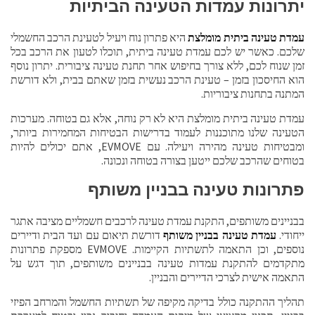
יתרונות עמדות הטעינה הביתיות
עמדת טעינה ביתית מומלצת
היא פתרון נוח ויעיל לטעינת הרכב החשמלי
שלכם. כאשר יש לכם עמדת טעינה ביתית, תוכלו לטעון את הרכב בכל
זמן שנוח לכם, ללא צורך בחיפוש אחר תחנת טעינה ציבורית. יתרון נוסף
הוא החיסכון בזמן – טעינת הרכב נעשית בזמן שאתם בבית, ולא דורשת
המתנה בתחנות ציבוריות.
עמדת טעינה ביתית מומלצת היא לא רק נוחה, אלא גם בטוחה. מערכות
הטעינה שלנו מתוכננות לעמוד בדרישות הבטיחות המחמירות ביותר,
ומבטיחות טעינה מהירה ויעילה. עם EVMOVE, אתם יכולים להיות
בטוחים שהרכב שלכם ייטען בצורה בטוחה ונכונה.
פתרונות טעינה בבניין משותף
בבניינים משותפים, התקנת עמדת טעינה לרכבים חשמליים מציבה אתגר
ייחודי.
עמדת טעינה בבניין משותף
דורשת תיאום עם ועד הבית ודיירים
נוספים, וכן התאמה לתשתיות הקיימות. EVMOVE מספקת פתרונות
מתקדמים להתקנת עמדות טעינה בבניינים משותפים, תוך דגש על
התאמה אישית לצרכי הדיירים והבניין.
תהליך ההתקנה כולל בדיקה מקיפה של תשתיות החשמל והמרחב הפיזי