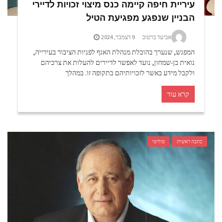
עיריית חיפה קיימה כנס מיצוי זכויות לדיירי
הבניין שנפגע מפגיעת הטיל
אביעד ברטוב
9 דצמבר, 2024
המפגש, שנערך בהובלת מנהלת האגף לפניות הציבור בעירייה,
נואית בן-שמחון, נועד לאפשר לדיירים להעלות את צרכיהם
ולקבל מידע באשר לזכויותיהם בתקופה זו. במהלך
קרא עוד
כתבה ראשית
פוליטי