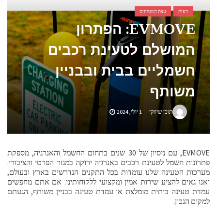
דעות
עצת המומחים
אביזרים ומתנות לגבר שאוהב להיות בשטח
EVMOVE: הפתרון
אשפוז פסיכיאטרי ביתי: הגישה הדיסקרטית שמשנה את כללי המשחק בבריאות הנפש
המושלם לטעינת רכבים
חשמליים בבית ובבניין
משותף
תוכן שיווקי
1 יולי, 2024
EVMOVE, עם ניסיון של 30 שנים בתחום החשמל והאנרגיה, מספקת
פתרונות חשמל לטעינת רכבים באנרגיה ירוקה במגזר הפרטי והציבורי.
מערכות הטעינה שלנו עומדות בכל התקנים הנדרשים בארץ ובעולם,
ואנו גאים להציע שירות אמין ומקצועי ללקוחותינו. אם אתם מחפשים
עמדת טעינה ביתית מומלצת או עמדת טעינה בבניין משותף, הגעתם
למקום הנכון.