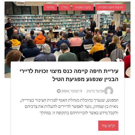
חדשות חיפה והקריות
כתבה ראשית
נדל"ן
פוליטי
עיריית חיפה קיימה כנס מיצוי זכויות לדיירי
הבניין שנפגע מפגיעת הטיל
אביעד ברטוב
9 דצמבר, 2024
המפגש, שנערך בהובלת מנהלת האגף לפניות הציבור בעירייה,
נואית בן-שמחון, נועד לאפשר לדיירים להעלות את צרכיהם
ולקבל מידע באשר לזכויותיהם בתקופה זו. במהלך
קרא עוד