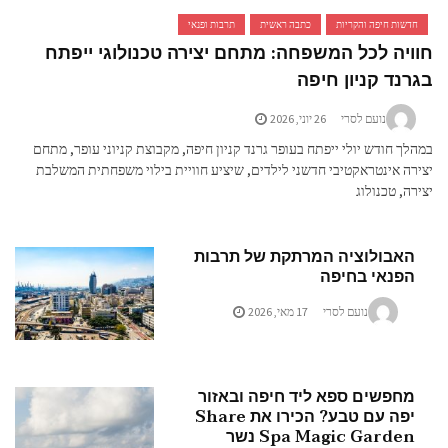
חדשות חיפה והקריות
כתבה ראשית
תרבות ופנאי
חוויה לכל המשפחה: מתחם יצירה טכנולוגי ייפתח
בגרנד קניון חיפה
נועם לסרי
26 יוני, 2026
במהלך חודש יולי ייפתח בעופר גרנד קניון חיפה, מקבוצת קניוני עופר, מתחם
יצירה אינטראקטיבי חדשני לילדים, שיציע חוויית בילוי משפחתית המשלבת
יצירה, טכנולוג
האבולוציה המרתקת של תרבות
הפנאי בחיפה
נועם לסרי
17 מאי, 2026
מחפשים ספא ליד חיפה ובאזור
יפה עם טבע? הכירו את Share
Spa Magic Garden נשר