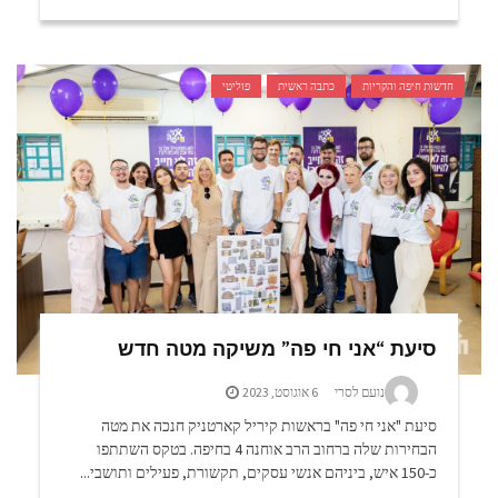
חדשות חיפה והקריות
כתבה ראשית
פוליטי
סיעת “אני חי פה” משיקה מטה חדש
נועם לסרי
6 אוגוסט, 2023
סיעת "אני חי פה" בראשות קיריל קארטניק חנכה את מטה
הבחירות שלה ברחוב הרב אוחנה 4 בחיפה. בטקס השתתפו
כ-150 איש, ביניהם אנשי עסקים, תקשורת, פעילים ותושבי...