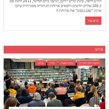
רה״ע חיפה, עינת קליש רותם, הגיעה ביום חמישי, 24.11 לחגוג עם
כ-100 עולים חדשים חיפאים ארוחת חג הודיה מסורתית שיזם
ארגון "נפש בנפש" את ארוחת ח
קרא עוד
פוליטי
חדשות חיפה והקריות
כתבה ראשית
נדל"ן
פוליטי