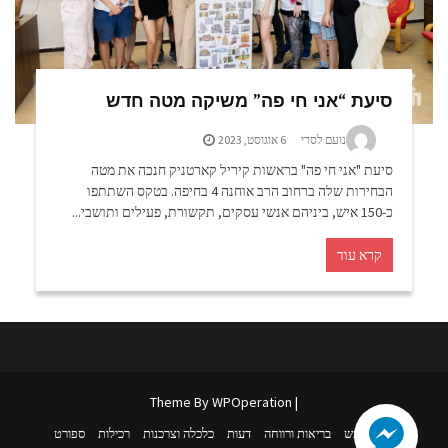
סיעת “אני חי פה” משיקה מטה חדש
נועם לסרי
6 אוגוסט, 2023
סיעת "אני חי פה" בראשות קיריל קארטניק חנכה את מטה
הבחירות שלה ברחוב הרב אוחנה 4 בחיפה. בטקס השתתפו
כ-150 איש, ביניהם אנשי עסקים, תקשורת, פעילים ותושבי...
קרא עוד
WPOperation
| Theme By
נדל”ן
נופש
בריאות ורווחה
דעות
כלכלה וצרכנות
רכילות
ספורט