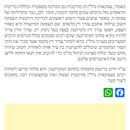
כאמור, עסקאות נדל”ן הן מורכבות גם מבחינה משפטית וכוללות בדיקות
ותיאומים מול גורמים שונים מלבד הקונה/ מוכר. לכן, כבר בתחילתה של
עסקה זו, כאשר עושים צעדי גישוש ראשונים לבדיקת היתכנות העסקה
חשוב שילווה אתכם עורך דין מתאים. אם העסקה המיועדת היא באזור
הצפון, חפשו עורך דין מקרקעין בצפון בעל ניסיון רב. עורך הדין צריך
להיות בקיא בחוקי המקרקעין שהם רבים וסבוכים בגלל הגורמים הרבים
המעורבים בענייני נדל”ן. כדאי לבחור עורך דין מקומי אשר מכיר את חוקי
העזר המקומיים שיכולים להשתנות בין עיר אחת לאחרת. חשוב שיהיה
נחוש ובעל יכולת מצוינת לניהול מו”מ כדי להיטיב את תנאי החוזה ולייצג
היטב את האינטרסים שלכם.
עו”ד חיים ברוטמן מתמחה בתחום המקרקעין. הוא מלווה ומייצג לקוחות
רבים בעסקאות נדל”ן מורכבות ועשוה זאת במקצועיות רבה. מוזמנים
ליצור קשר.
WhatsApp
Facebook