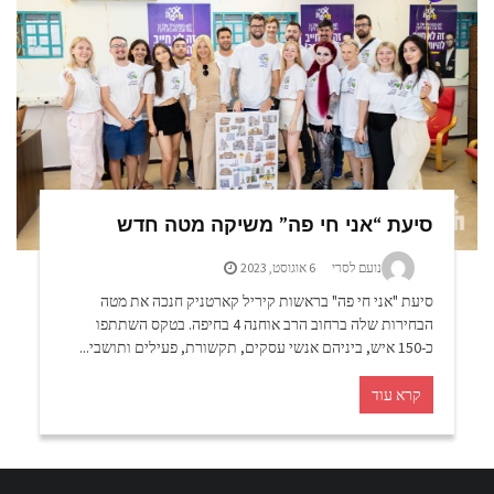
סיעת “אני חי פה” משיקה מטה חדש
נועם לסרי
6 אוגוסט, 2023
סיעת "אני חי פה" בראשות קיריל קארטניק חנכה את מטה
הבחירות שלה ברחוב הרב אוחנה 4 בחיפה. בטקס השתתפו
כ-150 איש, ביניהם אנשי עסקים, תקשורת, פעילים ותושבי...
קרא עוד