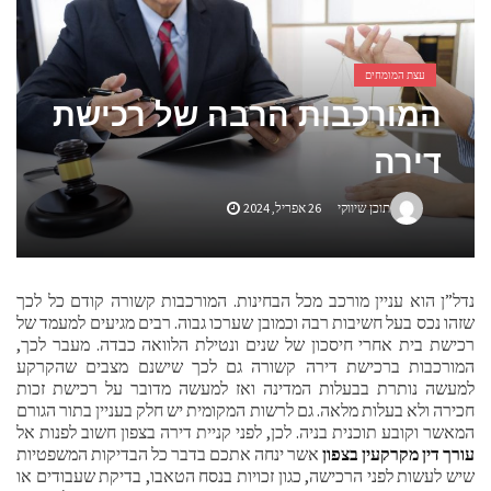
אביזרים ומתנות לגבר שאוהב להיות בשטח
אשפוז פסיכיאטרי ביתי: הגישה הדיסקרטית שמשנה את כללי המשחק בבריאות הנפש
עצת המומחים
המורכבות הרבה של רכישת
דירה
תוכן שיווקי
26 אפריל, 2024
נדל”ן הוא עניין מורכב מכל הבחינות. המורכבות קשורה קודם כל לכך
שזהו נכס בעל חשיבות רבה וכמובן שערכו גבוה. רבים מגיעים למעמד של
רכישת בית אחרי חיסכון של שנים ונטילת הלוואה כבדה. מעבר לכך,
המורכבות ברכישת דירה קשורה גם לכך שישנם מצבים שהקרקע
למעשה נותרת בבעלות המדינה ואז למעשה מדובר על רכישת זכות
חכירה ולא בעלות מלאה. גם לרשות המקומית יש חלק בעניין בתור הגורם
המאשר וקובע תוכנית בניה. לכן, לפני קניית דירה בצפון חשוב לפנות אל
עורך דין מקרקעין בצפון
אשר ינחה אתכם בדבר כל הבדיקות המשפטיות
שיש לעשות לפני הרכישה, כגון זכויות בנסח הטאבו, בדיקת שעבודים או