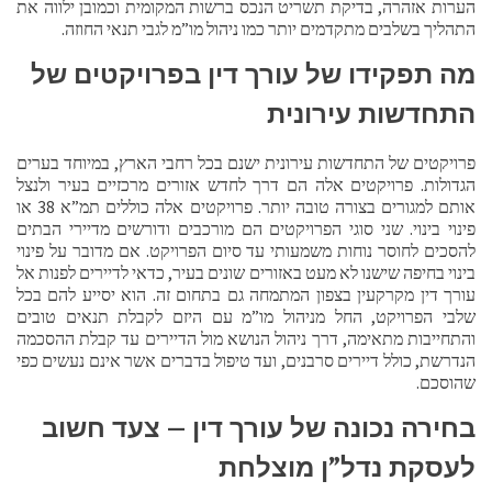
הערות אזהרה, בדיקת תשריט הנכס ברשות המקומית וכמובן ילווה את
התהליך בשלבים מתקדמים יותר כמו ניהול מו”מ לגבי תנאי החוזה.
מה תפקידו של עורך דין בפרויקטים של
התחדשות עירונית
פרויקטים של התחדשות עירונית ישנם בכל רחבי הארץ, במיוחד בערים
הגדולות. פרויקטים אלה הם דרך לחדש אזורים מרכזיים בעיר ולנצל
אותם למגורים בצורה טובה יותר. פרויקטים אלה כוללים תמ”א 38 או
פינוי בינוי. שני סוגי הפרויקטים הם מורכבים ודורשים מדיירי הבתים
להסכים לחוסר נוחות משמעותי עד סיום הפרויקט. אם מדובר על פינוי
בינוי בחיפה שישנו לא מעט באזורים שונים בעיר, כדאי לדיירים לפנות אל
עורך דין מקרקעין בצפון המתמחה גם בתחום זה. הוא יסייע להם בכל
שלבי הפרויקט, החל מניהול מו”מ עם היזם לקבלת תנאים טובים
והתחייבות מתאימה, דרך ניהול הנושא מול הדיירים עד קבלת ההסכמה
הנדרשת, כולל דיירים סרבנים, ועד טיפול בדברים אשר אינם נעשים כפי
שהוסכם.
בחירה נכונה של עורך דין – צעד חשוב
לעסקת נדל”ן מוצלחת