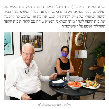
נשיא המדינה ראובן (רובי) ריבלין ביקר היום בחיפה שם נפגש עם
תושבים, בעלי עסקים מקומיים ואנשי רפואה בעיר. הנשיא עצר בבית
הקפה ״טיפול״ של מייק ויגודה ז״ל ופגש את בת זוגו שהמשיכה להפעיל
את בית הקפה לאחר מותו הטראגי. הנשיא שוחח עם לקוחות בית הקפה
הקהילתי ושמע על האיש שהיה.
צילום: עמוס בן גרשום, לע”מ