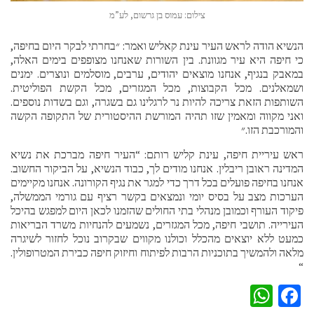
צילום: עמוס בן גרשום, לע”מ
הנשיא הודה לראש העיר עינת קאליש ואמר: ״בחרתי לבקר היום בחיפה,
כי חיפה היא עיר מגוונת. בין השורות שאנחנו מצופפים בימים האלה,
במאבק בנגיף, אנחנו מוצאים יהודים, ערבים, מוסלמים ונוצרים. ימנים
ושמאלנים. מכל הקבוצות, מכל המגזרים, מכל הקשת הפוליטית.
השותפות הזאת צריכה להיות נר לרגלינו גם בשגרה, וגם בשדות נוספים.
ואני מקווה ומאמין שזו תהיה המורשת ההיסטורית של התקופה הקשה
והמורכבת הזו.״
ראש עיריית חיפה, עינת קליש רותם: “העיר חיפה מברכת את נשיא
המדינה ראובן ריבלין. אנחנו מודים לך, כבוד הנשיא, על הביקור החשוב.
אנחנו בחיפה פועלים בכל דרך כדי למגר את נגיף הקורונה. אנחנו מקיימים
הערכות מצב על בסיס יומי ונמצאים בקשר רציף עם גורמי הממשלה,
פיקוד העורף וכמובן מנהלי בתי החולים שהזמנו לכאן היום למפגש בהיכל
העירייה. תושבי חיפה, מכל המגזרים, נשמעים להנחיות משרד הבריאות
כמעט ללא יוצאים מהכלל וכולנו מקווים שבקרוב נוכל לחזור לשיגרה
מלאה ולהמשיך בתוכניות הרבות לפיתוח וחיזוק חיפה כבירת המטרופולין.
“
WhatsApp
Facebook