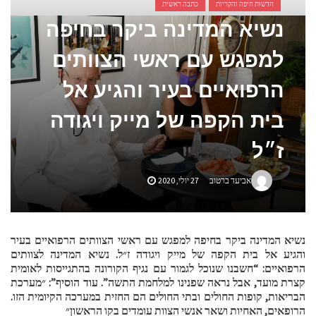
חדשות חיפה והקריות
כתבה ראשית
נשיא המדינה ביקר בחיפה
אביזרים ומתנות לגבר שאוהב להיות בשטח
אשפוז פסיכיאטרי ביתי: הגישה הדיסקרטית שמשנה את כללי המשחק בבריאות הנפש
למפגש עם ראשי הצוותים
הרפואיים בעיר והגיע אל
בית הקפה של מייק ויגודה
ז״ל
אביעד ברטוב
27 יולי, 2020
נשיא המדינה ביקר בחיפה למפגש עם ראשי הצוותים הרפואיים בעיר
והגיע אל בית הקפה של מייק ויגודה ז״ל. נשיא המדינה לצוותים
הרפואיים: “חשבנו שנוכל לגמור עם נגיף הקורונה בהתגייסות לאומית
קצרת מועד, אבל נראה שפנינו למלחמת התשה”. עוד הוסיף”: ״מערכת
הבריאות, קופות החולים ובתי החולים הם החזית במערכה הקיומית הזו.
הרופאים, האחיות ושאר אנשי הצוות עומדים בקו הראשון״