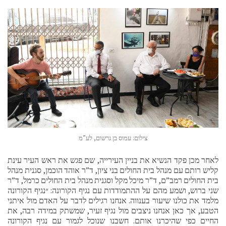
צילום: עמוס בן גרשום, לע”מ
לאחר מכן פקד הנשיא את בניין העירייה, שם פגש את ראש העיר עינת
קליש רותם עם מנהל בית החולים בני ציון, ד”ר אוהד הוכמן, סגנית מנהל
בית החולים רמב”ם, ד”ר מיכל מקל וסגנית מנהל בית החולים כרמל, ד”ר
שני ברוש, ושמע מהם על ההתמודדות עם נגיף הקורונה: ״נגיף הקורונה
מלמד את כולנו שיעור בענווה. אנחנו רגילים לדבר על האדם מול איתני
הטבע, אך כאן אנחנו ניצבים מול נגיף זעיר, שמשתק במידה רבה, את
החיים כפי שהיכרנו אותם. חשבנו שנוכל לגמור עם נגיף הקורונה