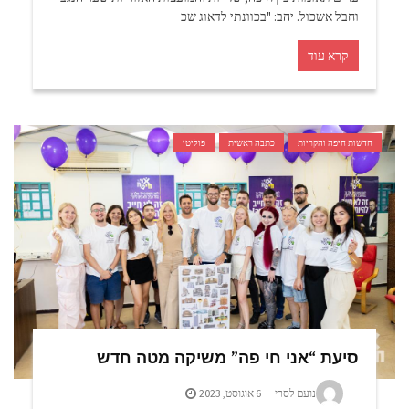
וחבל אשכול. יהב: "בכוונתי לדאוג שכ
קרא עוד
חדשות חיפה והקריות
כתבה ראשית
פוליטי
סיעת “אני חי פה” משיקה מטה חדש
נועם לסרי
6 אוגוסט, 2023