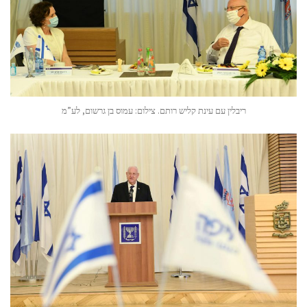
ריבלין עם עינת קליש רותם. צילום: עמוס בן גרשום, לע”מ