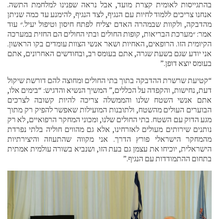
בהתגייסות לאומית קצרת מועד, אבל נראה שפנינו למלחמת התשה.
אנחנו צריכים ללמוד לחיות עם הנגיף, לצד הנגיף, להימנע עד כמה שניתן
מהדבקה, ולקוות שבמהרה האדם יצליח לפתח חיסון וטיפול יעיל.״ עוד
אמר: ״מערכת הבריאות, קופות החולים ובתי החולים הם החזית במערכה
הקיומית הזו. הרופאים, האחיות ושאר אנשי הצוות עומדים בקו הראשון.
אני יודע שגם בשעת שגרה, אתם בעומס רב, ובחודשים האחרונים, אתם
בעומס יוצא דופן.”
“קטיעת שרשרת ההדבקה בתוך בתי החולים ומחוצה להם דורשת שיקול
דעת, נחישות, והקפדה על הכללים,” המשיך הנשיא והדגיש: “בימים אלו,
אתם אנשי השטח שלנו והממשלה צריכה להיות קשובה לצרכים
הבוערים העולים מהשטח, ולתובנות המועילות שאפשר להפיק רק מתוך
מגע הדוק עם השטח. בתי החולים שלנו, ומכוני המחקר הרפואיים, לא רק
נותנים שירותים מעולים לאזרחינו, אלא גם מהווים חוליה בלתי נפרדת
מהמחקר הישראלי פורץ הדרך. אני מקווה שהתעוזה והיצירתיות
הישראלית, יוכיחו את עצמן גם בעת הזו, ושנביא בשורה עולמית אמתית
בתחום ההתמודדות עם הנגיף.”