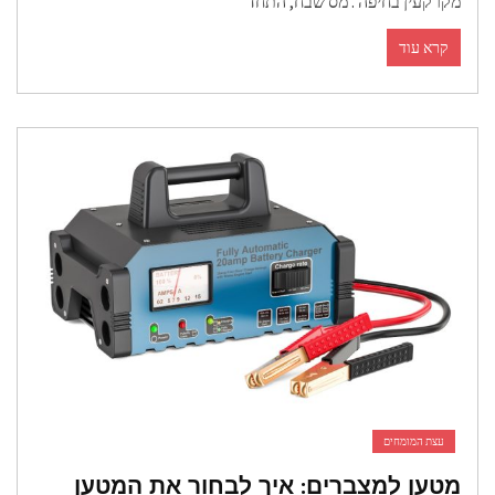
קרקעין בחיפה . מס שבח, התחד
קרא עוד
עצת המומחים
טען למצברים: איך לבחור את המטען