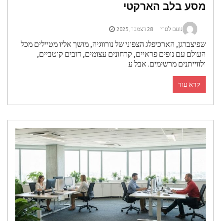
סע בלב הארקטי
נועם לסרי
28 דצמבר, 2025
פיצברגן, הארכיפלג הצפוני של נורווגיה, מושך אליו מטיילים מכל
עולם עם נופים פראיים, קרחונים עצומים, דובים קוטביים,
לווייתנים מרשימים. אבל ע
קרא עוד