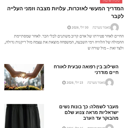
כלה וצרכנות
ריך המעשי לאזכרות, עלויות מצבה וזמני העלייה
בר
מאמר מערכת
30 יולי, 2026
ם לאחר פטירתו של אדם קרוב משתנים לבלי הכר. לאחר שמסתיימת
לה של הלוויה וימי השבעה, המשפחה מוצאת את עצמה מול ריקנות גדולה,
 זאת – מול שורה ש
שילוב בין רפואה טבעית לאורח
יים מודרני
מאמר מערכת
23 יולי, 2026
עבר לשמלה: כך בונות נשים
שראליות מראה צנוע שלם
הבוקר עד הערב