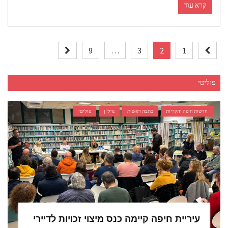
קרא עוד
וט
9
…
3
2
1
ליטי
חדשות חיפה והקריות
כתבה ראשית
נדל"ן
פוליטי
עיריית חיפה קיימה כנס מיצוי זכויות לדיירי