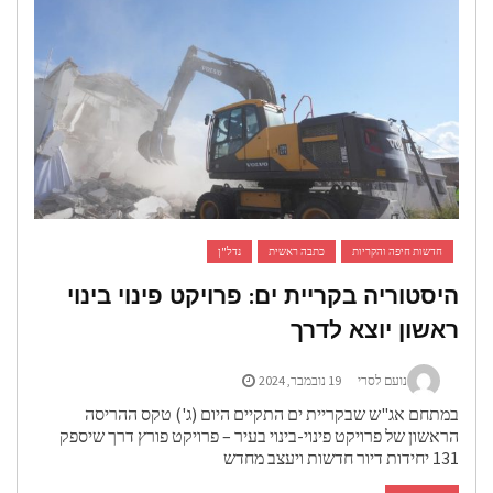
חדשות חיפה והקריות
כתבה ראשית
נדל"ן
יסטוריה בקריית ים: פרויקט פינוי בינוי
אשון יוצא לדרך
נועם לסרי
19 נובמבר, 2024
מתחם אג"ש שבקריית ים התקיים היום (ג') טקס ההריסה
ראשון של פרויקט פינוי-בינוי בעיר – פרויקט פורץ דרך שיספק
ידות דיור חדשות ויעצב מחדש