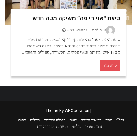
סיעת “אני חי פה” משיקה מטה חדש
נועם לסרי
6 אוגוסט, 2023
סיעת "אני חי פה" בראשות קיריל קארטניק חנכה את מטה
הבחירות שלה ברחוב הרב אוחנה 4 בחיפה. בטקס השתתפו
כ-150 איש, ביניהם אנשי עסקים, תקשורת, פעילים ותושבי...
קרא עוד
WPOperation
| Theme By
נדל”ן
נופש
בריאות ורווחה
דעות
כלכלה וצרכנות
רכילות
ספורט
תרבות ופנאי
פוליטי
חדשות חיפה והקריות