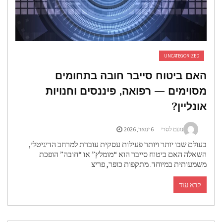
UNCATEGORIZED
אם ביטוח סייבר חובה בתחומים
סוימים — רפואה, פיננסים וחנויות
ונליין?
נועם לסרי
6 ינואר, 2026
עולם שבו יותר ויותר פעילות עסקית עוברת למרחב הדיגיטלי,
שאלה האם ביטוח סייבר הוא “מומלץ” או “חובה” הופכת
שמעותית במיוחד. מתקפות כופר, פריצ
קרא עוד