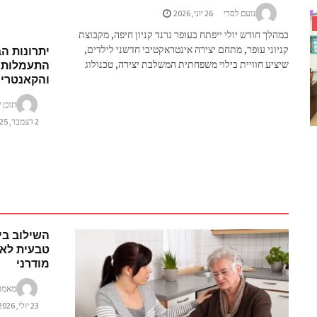
נועם לסרי
26 יוני, 2026
במהלך חודש יולי ייפתח בעופר גרנד קניון חיפה, מקבוצת
יתרונות ה
קניוני עופר, מתחם יצירה אינטראקטיבי חדשני לילדים,
התעמלות 
שיציע חוויית בילוי משפחתית המשלבת יצירה, טכנולוג
והקאנטרי 
תוכן ש
2 דצמבר, 2025
השילוב בי
טבעית לאו
מודרני
מאמר
23 יולי, 2026