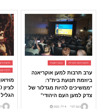
חדשות חיפה והקריות
כתבה ראשית
חדשות חיפה
ערב תרבות למען אוקריאנה
תרבות ופנא
מוזיאו
ביוזמת תנועת בית”ר:
“ממשיכים להיות מגדלור של
הגליל
צדק למען העם היהודי”
נוע
נועם לסרי
4 יולי, 2022