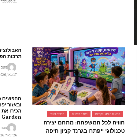
21 ספטמבר, 2025
האבולוצי
תרבות הפנ
נועם 
17 מאי, 2026
מחפשים ס
ובאזור יפ
ה
חדשות חיפה והקריות
כתבה ראשית
תרבות ופנאי
gic Garden
חוויה לכל המשפחה: מתחם יצירה
נועם 
טכנולוגי ייפתח בגרנד קניון חיפה
26 ינואר, 2026