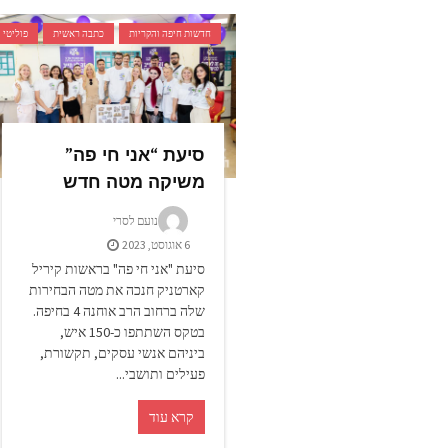
חדשות חיפה והקריות
כתבה ראשית
פוליטי
סיעת “אני חי פה”
משיקה מטה חדש
נועם לסרי
6 אוגוסט, 2023
סיעת "אני חי פה" בראשות קיריל
קארטניק חנכה את מטה הבחירות
שלה ברחוב הרב אוחנה 4 בחיפה.
בטקס השתתפו כ-150 איש,
ביניהם אנשי עסקים, תקשורת,
פעילים ותושבי...
קרא עוד