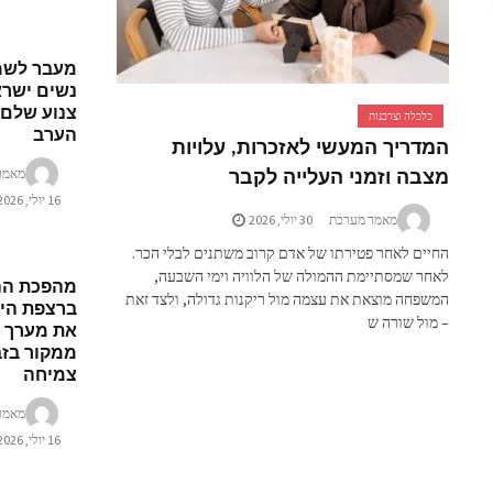
מעבר לשמל
נשים ישרא
צנוע שלם 
כלכלה וצרכנות
הערב
המדריך המעשי לאזכרות, עלויות
מצבה וזמני העלייה לקבר
מאמר
16 יולי, 2026
מאמר מערכת
30 יולי, 2026
החיים לאחר פטירתו של אדם קרוב משתנים לבלי הכר.
לאחר שמסתיימת ההמולה של הלוויה וימי השבעה,
מהפכת הה
המשפחה מוצאת את עצמה מול ריקנות גדולה, ולצד זאת
ברצפת היי
– מול שורה ש
את מערך 
ממקור בזב
צמיחה
מאמר
16 יולי, 2026