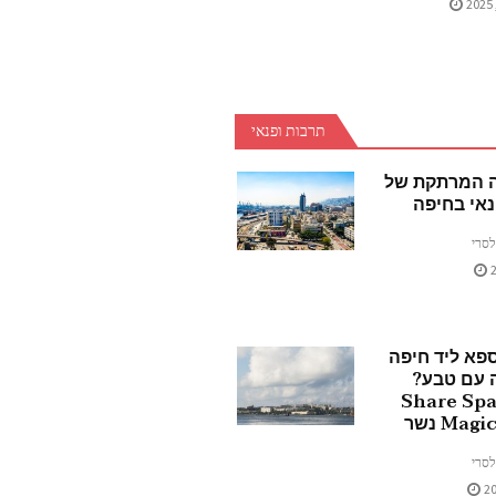
תרבות ופנאי
ה המרתקת של
אי בחיפה
לסרי
פא ליד חיפה
ה עם טבע?
כירו את Share Spa
Ma נשר
לסרי