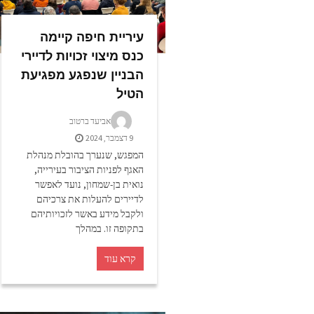
עיריית חיפה קיימה
כנס מיצוי זכויות לדיירי
הבניין שנפגע מפגיעת
הטיל
אביעד ברטוב
9 דצמבר, 2024
המפגש, שנערך בהובלת מנהלת
האגף לפניות הציבור בעירייה,
נואית בן-שמחון, נועד לאפשר
לדיירים להעלות את צרכיהם
ולקבל מידע באשר לזכויותיהם
בתקופה זו. במהלך
קרא עוד